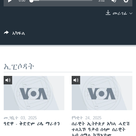
0:00
3:02
ቂሔ ጽልሚ
ቋንቋታት
መራገፊ
ኣካፍል
ኢፒሶዳት
መጋቢት 03, 2025
የካቲት 24, 2025
ዓድዋ - ቅድድም ሪሌ ማራቶን
ሰራዊት ኢትዮጵያ አካል ሓድሽ
ተልእኾ ዓቃብ ሰላም ሰራዊት
ኣብ ሶማል ክኾኑ'ዮም