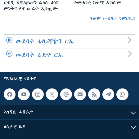
ርብዒ ክፍለዘመን ልዕሊ 400
ትምህርቲ ከተማ ኣኽሱም
ምንቅጥቃጥ-መሬት ኣጋጢሙ
ኩሎም መደባት ንምርኣይ
መደባት ቴሌቭዥን ርኤ
መደባት ሬድዮ ርኤ
ማሕበራዊ ገጻትና
ኣገዳሲ ሓበሬታ
ዕለታዊ ዜና