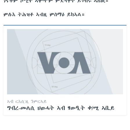
ነናቶም ኮሚተ ኣቚሞም ምድላዋት ይገብሩ ኣለዉ።
ምሉእ ትሕዝቶ ኣብዚ ምስማዕ ይክኣል።
ኣብ ርእሲ'ዚ ንምርኣይ
ግብረ-መልሲ ህወሓት ኣብ ፃውዒት ቀ/ሚ ኣቢይ