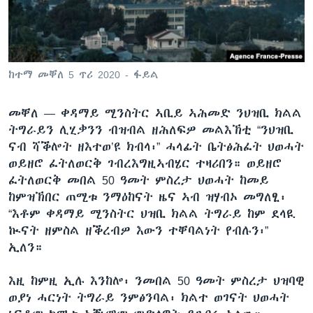
ቂሔ ጽልሚ
ቋንቋታት
ከተማ መቐለ 5 ጥሪ 2020 - ፋይል
መቐለ —
ቀዳማይ ሚንስትር ኣቢይ ኣሕመድ ንህዝቢ ክልል
ትግራይን ሊሂቃንን ብዝብል ዘሕለፍዎ መልእኽቲ “ንህዝቢ
ናብ ሻቕሎት ዘእተወ’ዩ ክብላ፡” ሓላፊት ቤትፅሕፈት ህወሓት
ወይዘሮ ፈትለወርቅ ገብረእግዚኣብሄር ተዛሪበን። ወይዘሮ
ፈትለወርቅ መበል 50 ዓመት ምስረታ ህወሓት ከመይ
ከምዝኽበር ጠሚቱ ንማዕከናት ዜና ኣብ ዝሃብኦ መግለፂ፡
“እቶም ቀዳማይ ሚንስትር ህዝቢ ክልል ትግራይ ከም ደላዪ
ኲናት ዘምስል ዘቕረብዎ እውን ተቐባልነት የብሉን፡”
ኢለን።
እዚ ከምዚ ኢሉ እንከሎ፡ ንመበል 50 ዓመት ምስረታ ህዝባዊ
ወያነ ሓርነት ትግራይ ንምፅንባል፡ ክልተ ወገናት ህወሓት