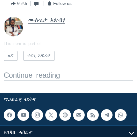
ኣካፍል
Follow us
ሙሉጌታ ኣጽብሃ
This item is part of
ዜና
ቀርኒ ኣፍሪቃ
Continue reading
ማሕበራዊ ገጻትና
ኣገዳሲ ሓበሬታ