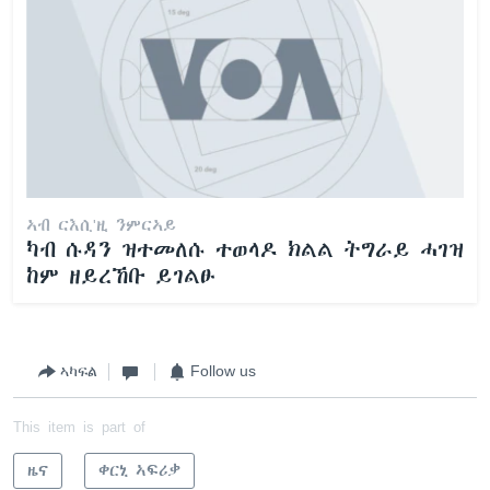
ኣብ ርእሲ'ዚ ንምርኣይ
ካብ ሱዳን ዝተመለሱ ተወላዶ ክልል ትግራይ ሓገዝ
ከም ዘይረኸቡ ይገልፁ
ኣካፍል
Follow us
This item is part of
ዜና
ቀርኒ ኣፍሪቃ