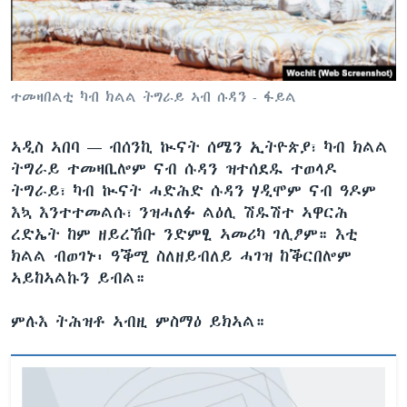
ቂሔ ጽልሚ
ቋንቋታት
ተመዛበልቲ ካብ ክልል ትግራይ ኣብ ሱዳን - ፋይል
ኣዲስ ኣበባ —
ብሰንኪ ኲናት ሰሜን ኢትዮጵያ፣ ካብ ክልል
ትግራይ ተመዛቢሎም ናብ ሱዳን ዝተሰደዱ ተወላዶ
ትግራይ፣ ካብ ኲናት ሓድሕድ ሱዳን ሃዲሞም ናብ ዓዶም
እኳ እንተተመልሱ፣ ንዝሓለፉ ልዕሊ ሽዱሽተ ኣዋርሕ
ረድኤት ከም ዘይረኸቡ ንድምፂ ኣመሪካ ገሊፆም። እቲ
ክልል ብወገኑ፡ ዓቕሚ ስለዘይብለይ ሓገዝ ከቕርበሎም
ኣይከኣልኩን ይብል።
ምሉእ ትሕዝቶ ኣብዚ ምስማዕ ይክኣል።