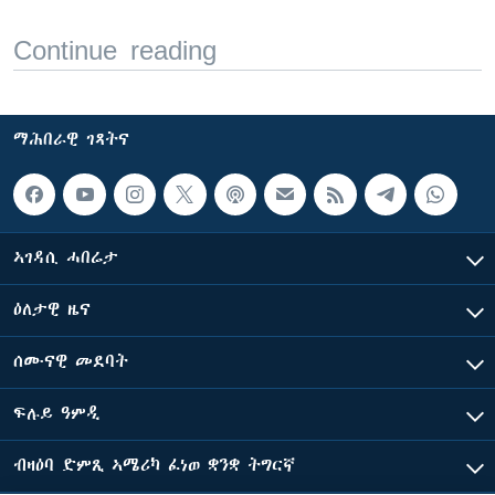
Continue reading
ማሕበራዊ ገጻትና
ኣገዳሲ ሓበሬታ
ዕለታዊ ዜና
ሰሙናዊ መደባት
ፍሉይ ዓምዲ
ብዛዕባ ድምጺ ኣሜሪካ ፈነወ ቋንቋ ትግርኛ