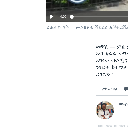
0:00
ድሕሪ ኲናት -- መልከፍቲ ቫይረስ ኢችኣይቪ
መቐለ —
ምስ 
ኣብ ክልል ትግ
ኣካላት ብምዃን
ዓበይቲ ከተማታ
ይገልጹ።
ኣካፍል
ሙሉ
This item is part 