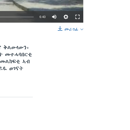
6:40
መራገፊ
EMBED
SHARE
ሮ ቅልውላውን፡
ኦት መተሓባበርቲ
 መልከፍቲ ኣብ
ይዱ ወገናት