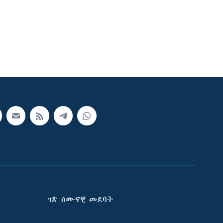
ገጽ ሰሙናዊ መደባት