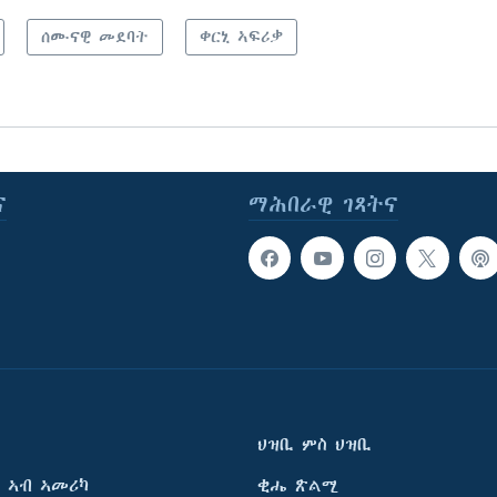
ሰሙናዊ መደባት
ቀርኒ ኣፍሪቃ
ና
ማሕበራዊ ገጻትና
ህዝቢ ምስ ህዝቢ
 ኣብ ኣመሪካ
ቂሔ ጽልሚ