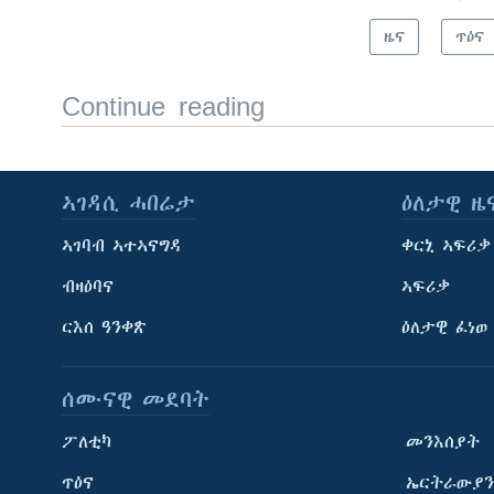
ዜና
ጥዕና
Continue reading
ኣገዳሲ ሓበሬታ
ዕለታዊ ዜ
ኣገባብ ኣተኣናግዳ
ቀርኒ ኣፍሪቃ
ብዛዕባና
ኣፍሪቃ
ርእሰ ዓንቀጽ
ዕለታዊ ፈነወ
ሰሙናዊ መደባት
ፖለቲካ
መንእሰያት
ጥዕና
ኤርትራውያን