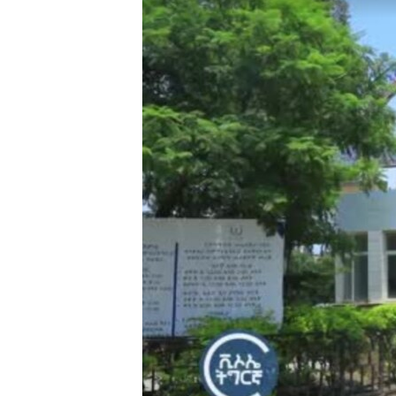
ቂሔ ጽልሚ