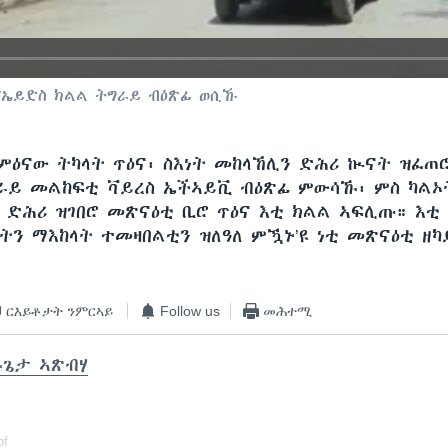
/ኤይድስ ክልል ትግራይ ብዕጽፊ ወሲኹ
ምዕናው ትካላት ጥዕና፡ ስእነት መከላኸሊን ድሕሪ ኲናት ዝፈጠ
ራይ መልከፍቲ ቫይረስ ኤችኣይቪ ብዕጽፊ ምውሳኹ፡ ምስ ካል
 ድሕሪ ዝገበሮ መጽናዕቲ ቢሮ ጥዕና እቲ ክልል ኣፍሊጡ። እቲ
ትን ማእከላት ተመዛበልቲን ዝለዓለ ምዃኑ’ዩ ነቲ መጽናዕቲ ዘካ
ርእይቶታት ንምርኣይ
Follow us
መሕተሚ
ጌታ ኣጽብሃ
of