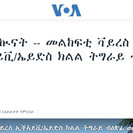
ኲናት -- መልከፍቲ ቫይረስ
ቪ/ኤይድስ ክልል ትግራይ 
ርእይቶታት ንምርኣይ
ቫይረስ ኢችኣይቪ/ኤይድስ ክልል ትግራይ ብዕጽፊ 