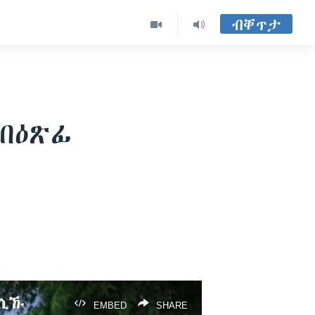
ብቐጥታ
ብዕጽፊ
ወሲኹ
EMBED
SHARE