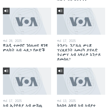
ጥሪ 28, 2025
ጥሪ 17, 2025
ዋሕዲ ተመሃሮ ንስልጠና ቋንቋ
ትንታነ- ንፖሊሲ ምሩጽ
ምልክት ኣብ ሓደጋ የውድቕ
ፕረዚደንት ኣመሪካ ዶናልድ
ትራምፕ ኣብ ኣፍሪቃ እንታይ
ይመስል?
ጥሪ 17, 2025
ጥሪ 13, 2025
ኣብ ኢትዮጵያ ኣብ ውሽጢ
ክልከላ ሕጃብ ኣብ ኣብያተ