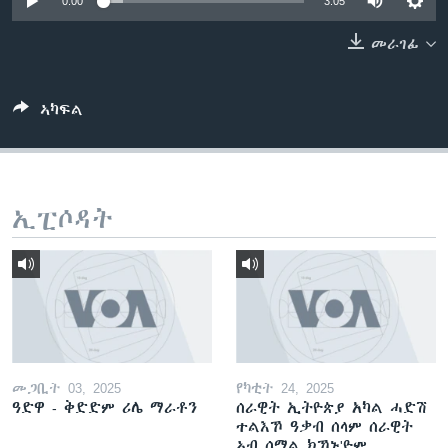
0:00
3:05
ቂሔ ጽልሚ
ቋንቋታት
መራገፊ
ኣካፍል
ኢፒሶዳት
መጋቢት 03, 2025
የካቲት 24, 2025
ዓድዋ - ቅድድም ሪሌ ማራቶን
ሰራዊት ኢትዮጵያ አካል ሓድሽ
ተልእኾ ዓቃብ ሰላም ሰራዊት
ኣብ ሶማል ክኾኑ'ዮም