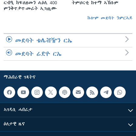
ርብዒ ክፍለዘመን ልዕሊ 400
ትምህርቲ ከተማ ኣኽሱም
ምንቅጥቃጥ-መሬት ኣጋጢሙ
ኩሎም መደባት ንምርኣይ
መደባት ቴሌቭዥን ርኤ
መደባት ሬድዮ ርኤ
ማሕበራዊ ገጻትና
ኣገዳሲ ሓበሬታ
ዕለታዊ ዜና