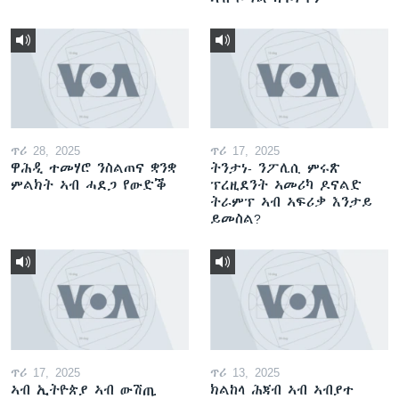
ጥሪ 28, 2025
ጥሪ 17, 2025
ዋሕዲ ተመሃሮ ንስልጠና ቋንቋ
ትንታነ- ንፖሊሲ ምሩጽ
ምልክት ኣብ ሓደጋ የውድቕ
ፕረዚደንት ኣመሪካ ዶናልድ
ትራምፕ ኣብ ኣፍሪቃ እንታይ
ይመስል?
ጥሪ 17, 2025
ጥሪ 13, 2025
ኣብ ኢትዮጵያ ኣብ ውሽጢ
ክልከላ ሕጃብ ኣብ ኣብያተ