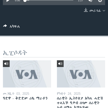
0:00
2:27
ቂሔ ጽልሚ
ቋንቋታት
መራገፊ
ኣካፍል
ኢፒሶዳት
መጋቢት 03, 2025
የካቲት 24, 2025
ዓድዋ - ቅድድም ሪሌ ማራቶን
ሰራዊት ኢትዮጵያ አካል ሓድሽ
ተልእኾ ዓቃብ ሰላም ሰራዊት
ኣብ ሶማል ክኾኑ'ዮም