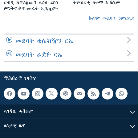
ርብዒ ክፍለዘመን ልዕሊ 400
ትምህርቲ ከተማ ኣኽሱም
ምንቅጥቃጥ-መሬት ኣጋጢሙ
ኩሎም መደባት ንምርኣይ
መደባት ቴሌቭዥን ርኤ
መደባት ሬድዮ ርኤ
ማሕበራዊ ገጻትና
ኣገዳሲ ሓበሬታ
ዕለታዊ ዜና