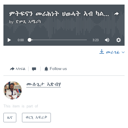
ምትፍናን መሪሕነት ህወሓት ኣብ ካልኣይ ጽፍሒ
by
ድምጺ ኣሜሪካ
No media source currently available
0:00
3:23
መራገፊ
ኣካፍል
Follow us
ሙሉጌታ ኣጽብሃ
This item is part of
ዜና
ቀርኒ ኣፍሪቃ