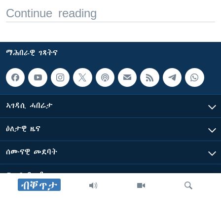
Continue reading
ማሕበራዊ ገጻትና
ኣገዳሲ ሓበሬታ
ዕለታዊ ዜና
ሰሙናዊ መደባት
ፍሉይ ዓምዲ
ብቐጥታ
ብዛዕባ ድምጺ ኣሜሪካ ፈነወ ቋንቋ ትግርኛ