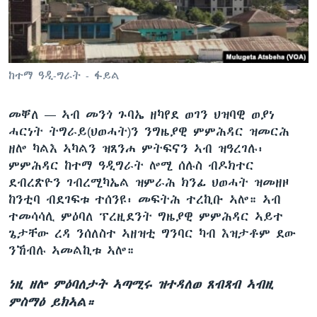
ቂሔ ጽልሚ
ቋንቋታት
ከተማ ዓዲ-ግራት - ፋይል
መቐለ —
ኣብ መንጎ ጉባኤ ዘካየደ ወገን ህዝባዊ ወያነ
ሓርነት ትግራይ(ህወሓት)ን ንግዜያዊ ምምሕዳር ዝመርሕ
ዘሎ ካልእ ኣካልን ዝጸንሐ ምትፍናን ኣብ ዝዓረገሉ፡
ምምሕዳር ከተማ ዓዲግራት ሎሚ ሰሉስ ብዶክተር
ደብረጽዮን ገብረሚካኤል ዝምራሕ ክንፊ ህወሓት ዝመዘዞ
ከንቲባ ብደገፍቱ ተሰንዩ፡ መፍትሕ ተረኪቡ ኣሎ። ኣብ
ተመሳሳሊ ምዕባለ ፕረዚደንት ግዜያዊ ምምሕዳር ኣይተ
ጌታቸው ረዳ ንሰለስተ ኣዘዝቲ ግንባር ካብ እዝታቶም ደው
ንኸብሉ ኣመልኪቱ ኣሎ።
ነዚ ዘሎ ምዕባለታት ኣጣሚሩ ዝተዳለወ ጸብጻብ ኣብዚ
ምስማዕ ይክኣል።