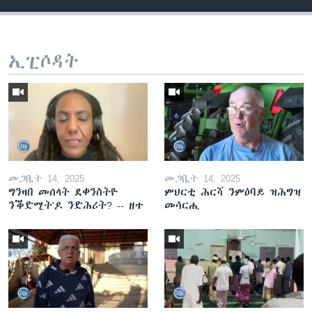
ኢፒሶዳት
መጋቢት 14, 2025
መጋቢት 14, 2025
ግንዛበ መሰላት ደቀንስትዮ
ምህርቲ ሕርሻ ንምዕባይ ዝሕግዝ
ንቕድሚት'ዶ ንድሕሪት? -- ዘተ
መሳርሒ