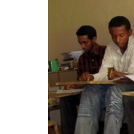
ቂሔ ጽልሚ