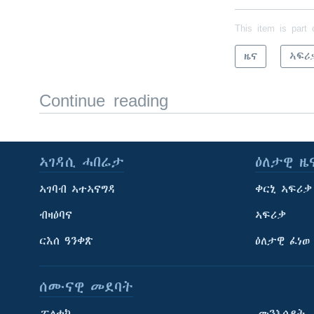
This item is part 
ዜና
ኣፍሪ
Continue reading
ኣገዳሲ ሓበሬታ
ዕለታዊ ዜ
ኣገባብ ኣተኣናግዳ
ቀርኒ ኣፍሪቃ
ብዛዕባና
ኣፍሪቃ
ርእሰ ዓንቀጽ
ዕለታዊ ፈነወ
ሰሙናዊ መደባት