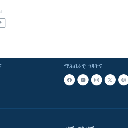
of
ቃ
ና
ማሕበራዊ ገጻትና