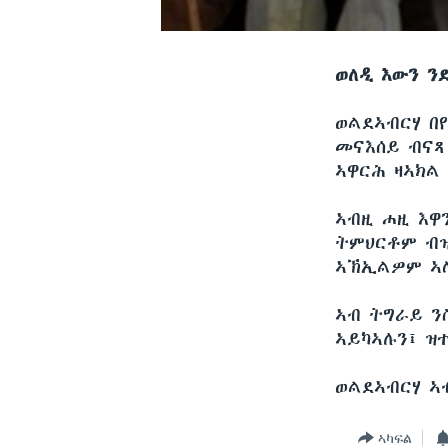
ወለዲ እውን ን
ወልደኣብርሃ በ
መናእሰይ ብናጻ
ኣዋርሕ ዛኣክል
ኣብዚ ሐዚ እዋ
ትምህርቶም ብዝ
ኣኽኢልዎም ኣሎ
ኣብ ትግራይ ን
ኣይካኣሉን፤ ዝ
ወልደኣብርሃ ኣ
ኣካፍል