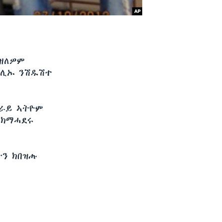
ንዘለዎም
ማሊኡ ንሽዱሽተ
ግራይ ኣትዮም
 ክማሓደሩ
ትን ክበዝሑ