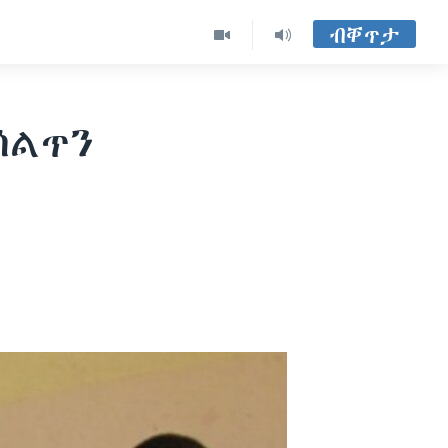
ብቐጥታ
ሰልጥን