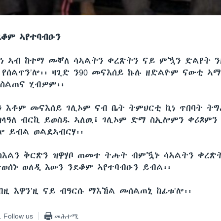
ደቆም ኣየተባብዑን
የነ ኣብ ከተማ መቐለ ሳኣልትን ቀረጽትን ናይ ምዃን ድልየት 
 የሰልጥን’ሎ፡፡ ዛጊድ ን90 መናእሰይ ኩሉ ዘድልዮም ናውቲ ኣ
 ስልጠና ሂብዎም፡፡
ን እቶም መናእሰይ ገሊኦም ናብ ቤት ትምህርቲ ኪነ ጥበባት ት
ላዓለ ብርኪ ይወስዱ ኣለዉ፤ ገሊኦም ድማ ስኢሎምን ቀሪጾምን
 ይብል ወልደኣብርሃ፡፡
ስእልን ቅርጽን ዝዋሃቦ ጠመተ ትሑት ብምዃኑ ሳኣልትን ቀረጽ
ተወሰኑ ወለዲ እውን ንደቆም ኣየተባብዑን ይብል፡፡
ብዚ እዋን’ዚ ናይ ብዓርሱ ማእኸል መሰልጠኒ ከፊቱ’ሎ፡፡
Follow us
መሕተሚ