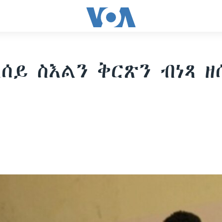
ሰይ ስእልን ቅርጽን ብነጻ ዘ