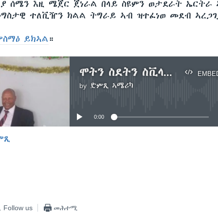
ያ ሰሜን እዚ ሜጀር ጀነራል በላይ ስዩምን ወታደራት ኤርትራ
ግስታዊ ተለቪዥን ክልል ትግራይ ኣብ ዝተፈነወ መደብ ኣረጋ
ምስማዕ ይክኣል
።
ሞትን ስደትን ስቪላት ሰባት ኣብ ትግራይ(ቀዳማይ ክፋል)
EMBE
by
ድምጺ ኣሜሪካ
No media source currently available
0:00
ምጺ
EMBED
Follow us
መሕተሚ