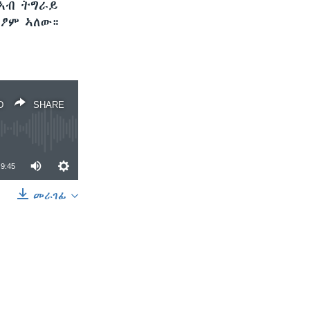
 ኣብ ትግራይ
ጊፆም ኣለው።
D
SHARE
9:45
መራገፊ
SHARE