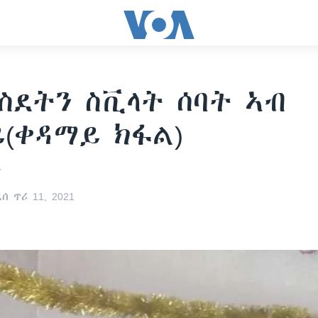
ስደትን ስቪላት ሰባት ኣብ
(ቀዳማይ ክፋል)
ን
 ጥሪ 11, 2021