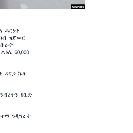
ነ ሓርነት
 ካብ ዝጅመር
ሕቡራት
ዕሊ 60,000
ት ዳርጋ ኩሉ
 ንብረትን ከቢድ
 ከተማ ዓዲግራት