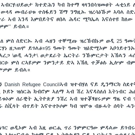
ም ኣብርሃ፣ህይወታ ክተድሕን ካብ ከተማ ዛላንበሳዝመፀት ሓቲነይ
 ውላዳ መብራህቱ ተስፋይን ሽማ ንግዚኡ ዝረሳዕኹዎ ኣባል ስ
ራ ኣብ እንዳ እምበይትና ፀበል ሕዳር ሚካኤል እናሰተዩ ከለው
ዎም’’ ይብል።
ለ ምስ ስድርኡ ኣብ ሓዘን ተቐሚጡ ዝረኸብኩዎ ወዲ 25 ዓመ
ብርሃነ ዘጋጠሞ ይገልፅ።95 ዓመት ዓመት ዝዕድሚኦም ኣቦጎይተንኡ
ኣረጋ \ወዲ ሓንታ\ ወታደራት ኤርትራ ንኹምርታት እኽልን ሓሰ
ባርዑ ምስ ርኣዩዎም ንምንታይ ድኣ እኽሊ ተቓፅሉ ኢሎም ብ
ምዎም ይብል።
 Danish Refugee Councilኣብ ዝተብሃለ ናይ ዴንማርክ ስ
 ኮይኑ ዝሰርሕ ክብሮም ኣለማ ኣብ ሽረ እናዳስለሰ እትነብር ሕፅ
ይቱኦም ሰራዊት ኢትዮጵያ ንሽረ ኣብ ዝተቖፃዘሩዎም ግዜ ናብ
በሩ ስቪላት ብጥይት እናተተኮሶም ካብ ዝሞቱ ብዙሓት ሰባት ሓ
ነገር ወዲኦም ኣብ እዚ ወርሒ ጥሪ ንምምርዓው ምዳልው ይገብሩ