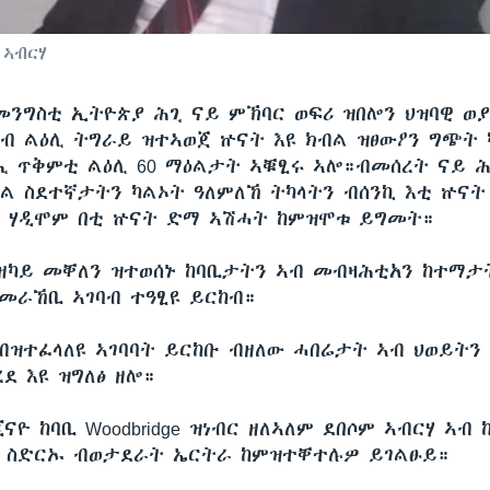
 ኣብርሃ
መንግስቲ ኢትዮጵያ ሕጊ ናይ ምኽባር ወፍሪ ዝበሎን ህዝባዊ ወያ
ብ ልዕሊ ትግራይ ዝተኣወጀ ኵናት እዩ ክብል ዝፀውዖን ግጭት
 ጥቅምቲ ልዕሊ 60 ማዕልታት ኣቑፂሩ ኣሎ።ብመሰረት ናይ 
ል ስደተኛታትን ካልኦት ዓለምለኸ ትካላትን ብሰንኪ እቲ ኵናት ል
ን ሃዲሞም በቲ ኵናት ድማ ኣሽሓት ከምዝሞቱ ይግመት።
ዘካይ መቐለን ዝተወሰኑ ከባቢታትን ኣብ መብዛሕቲአን ከተማታ
 መራኸቢ ኣገባብ ተዓፂዩ ይርከብ።
ብዝተፈላለዩ ኣገባባት ይርከቡ ብዘለው ሓበሬታት ኣብ ህወይትን
ደ እዩ ዝግለፅ ዘሎ።
ናዮ ከባቢ Woodbridge ዝነብር ዘለኣለም ደበሶም ኣብርሃ ኣብ
ት ስድርኡ ብወታደራት ኤርትራ ከምዝተቐተሉዎ ይገልፁይ።