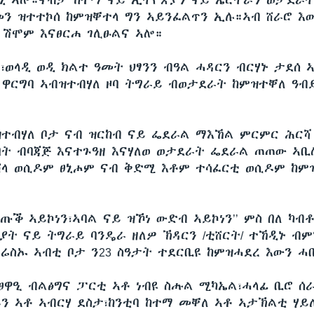
ኒ ኣሎ።ናብታ ከተማ ናይ ኢትዮጵያን ናይ ኤርትራን ወታደራ
መን ዝተተኮሰ ከምዝቐተላ ግን ኣይንፈልጥን ኢሉ።ኣብ ሸራሮ እ
ሽሞም እናፀርሐ ገሊፁልና ኣሎ።
፣ወላዲ ወዲ ክልተ ዓመት ህፃንን ብዓል ሓዳርን ብርሃኑ ታደሰ 
ቦ ዋርግባ ኣብዝተብሃለ ዞባ ትግራይ ብወታደራት ከምዝተቐለ ዓብ
ተብሃለ ቦታ ናብ ዝርከብ ናይ ፌደራል ማእኸል ምርምር ሕርሻ
ባት ብባጃጅ እናተጉዓዘ እናሃለወ ወታደራት ፌደራል ጠጠው ኣ
ላ ወሲዶም ፀኒሖም ናብ ቅድሚ እቶም ተሳፈርቲ ወሲዶም ከም
 ዕጡቕ ኣይኮነን፣ኣባል ናይ ዝኾነ ውድብ ኣይኮነን’’ ምስ በለ ካብ
ያት ናይ ትግራይ ባንዴራ ዘለዎ ኽዳርን /ቲሸርት/ ተኸዲኑ ብም
ሬስኡ ኣብቲ ቦታ ን23 ስዓታት ተደርቢዩ ከምዝሓደረ እውን ሓ
ፀዋዒ ብልፅግና ፓርቲ ኣቶ ነብዩ ስሑል ሚካኤል፣ሓላፊ ቢሮ ሰ
ን ኣቶ ኣብርሃ ደስታ፣ከንቲባ ከተማ መቐለ ኣቶ ኣታኽልቲ ሃይለ