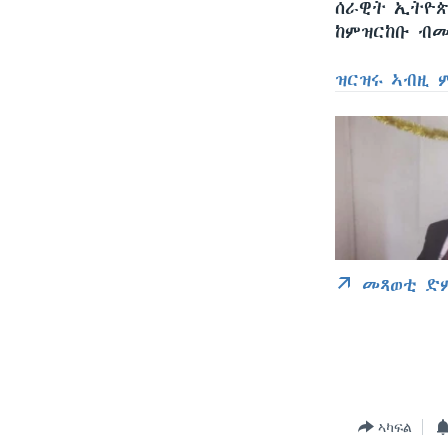
ሰራዊት ኢትዮጵ
ከምዝርከቡ ብመ
ዝርዝሩ ኣብዚ 
መጻወቲ ድ
ኣካፍል