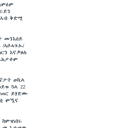
 ለምለም
ድራይን
 ኣብ ቅድሚ
ት መንእሰይ
 /ኣቦሓጉኡ/
ርን እናቃፀሉ
ምሕታቶም
ደተኛታት ወኪል
ይቱ ጓል 22
 ገጠር ይሃድሙ
ንቲ ምዃና
 ከምዝነበሩ