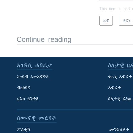
This item is part 
ዜና
ቀርኒ
Continue reading
ኣገዳሲ ሓበሬታ
ዕለታዊ ዜ
ኣገባብ ኣተኣናግዳ
ቀርኒ ኣፍሪቃ
ብዛዕባና
ኣፍሪቃ
ርእሰ ዓንቀጽ
ዕለታዊ ፈነወ
ሰሙናዊ መደባት
ፖለቲካ
መንእሰያት