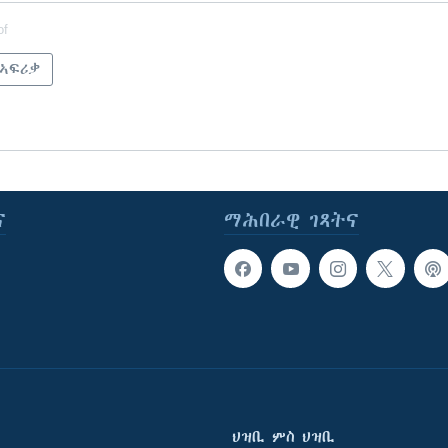
of
 ኣፍሪቃ
ና
ማሕበራዊ ገጻትና
ህዝቢ ምስ ህዝቢ