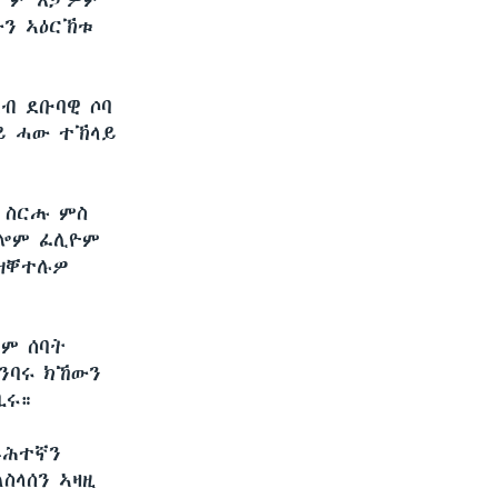
ት ም እታዎም
ውን ኣዕርኽቱ
ኣብ ደቡባዊ ሶባ
ይ ሓው ተኽላይ
 ስርሑ ምስ
ቢሎም ፈሊዮም
ዝቐተሉዎ
ቶም ሰባት
ንባሩ ክኸውን
ቢሩ።
ራሕተኛን
ስላሰን ኣዛዚ