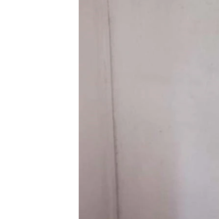
ቂሔ ጽልሚ