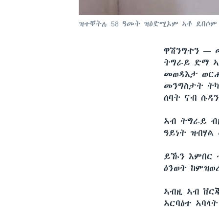
ዝተቐትሉ 58 ዓመት ዝዕድሚኦም ኣቶ ደበሶም
ዋሽንግተን —
ትግራይ ድማ ኣ
መወዳእታ ወርሒ
መንግስታት ትካ
ሰባት ናብ ሱዳ
ኣብ ትግራይ ብ
ዓይነት ዝብሃል
ይኹን እምበር 
ዕንወት ከምዝወረ
ኣብዚ ኣብ ቨርጂ
ኣርባዕተ ኣባላ