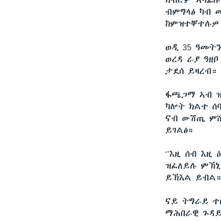
ክብሮም ኣካፊሉ
ብምግላፅ ካብ 
ከምዝተቐተሉዎ 
ወዲ 35 ዓመትን
ወረዳ ራያ ዓዘ
ታደሰ ይዛረብ።
ፋጫጋማ ኣብ ዝ
ካሎት ክልተ ሰ
ናብ ውሽጢ ምሸ
ይገልፅ።
‘’እዚ ሰብ እዚ
ዝፈለይሉ ምኽኒ
ይኽእል ይብል።
ናይ ትግራይ ተ
ማሕበራዊ ጉዳይ