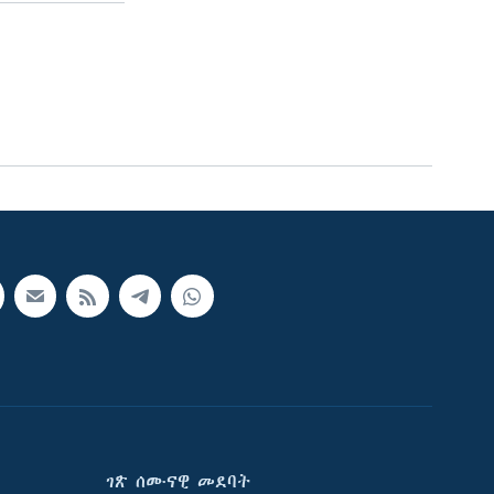
ገጽ ሰሙናዊ መደባት