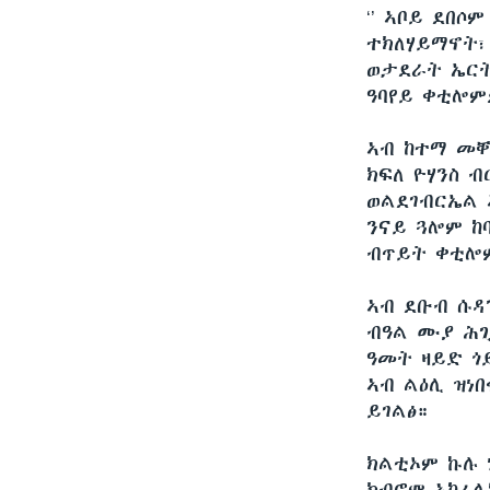
‘’ ኣቦይ ደበሶ
ተክለሃይማኖት፣
ወታደራት ኤርት
ዓባየይ ቀቲሎም
ኣብ ከተማ መቐ
ክፍለ ዮሃንስ 
ወልደገብርኤል 
ንናይ ጓሎም ከ
ብጥይት ቀቲሎ
ኣብ ደቡብ ሱዳን
ብዓል ሙያ ሕጊ
ዓመት ዛይድ ጎ
ኣብ ልዕሊ ዝነ
ይገልፅ።
ክልቲኦም ኩሉ 