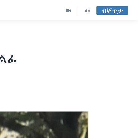
ብቐጥታ
ልፊ