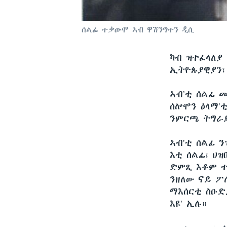
ሰልፊ ተቃውሞ ኣብ ዋሽንግተን ዲሲ
ካብ ዝተፈላለያ
ኢትዮጱያዊያን፣
ኣብ’ቲ ሰልፊ 
ሰሎሞን ዕላማ’
ንምርጫ ትግራይ
ኣብ’ቲ ሰልፊ 
እቲ ሰልፊ፣ ህ
ድምጺ እቶም ተ
ንዘለው ናይ ፖ
ማእሰርቲ ስዑድ
እዩ’ ኢሉ።