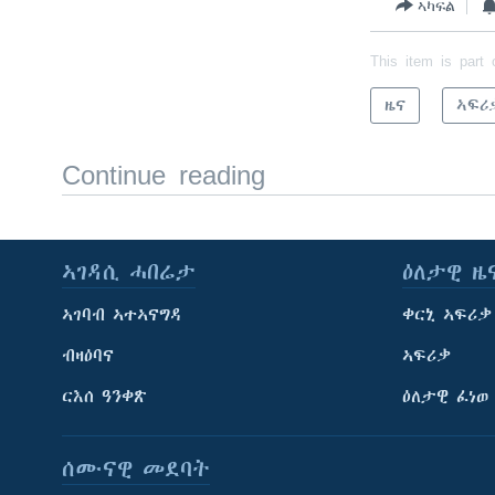
ኣካፍል
This item is part 
ዜና
ኣፍሪ
Continue reading
ኣገዳሲ ሓበሬታ
ዕለታዊ ዜ
ኣገባብ ኣተኣናግዳ
ቀርኒ ኣፍሪቃ
ብዛዕባና
ኣፍሪቃ
ርእሰ ዓንቀጽ
ዕለታዊ ፈነወ
ሰሙናዊ መደባት