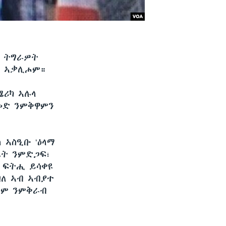
ው ትግራዎት
ም ኣቃሊሖም።
ሜሪካ ኣሉላ
መድ ንምቅዋምን
 ኣስዒቡ ‘ዕላማ
ፈት ንምድጋፍ፣
 ፍትሒ ይሳቀዩ
በለ ኣብ ኣብያተ
ለም ንምቅራብ