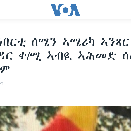
ነበርቲ ሰሜን ኣሜሪካ ኣንጻር
ር ቀ/ሚ ኣብዪ ኣሕመድ ሰ
ዶም
20