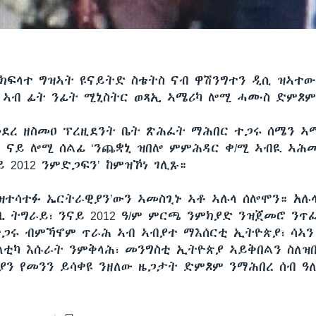
 ክፍላተ ግዝኣት ዩናይትድ ስቴትስ ናብ ዋሽንግተን ዲሲ ዝኣተ
 ኣብ ፊት ንፊት ሚኒስትር ወጻኢ ኣሜሪካ ሎሚ ሓሙስ ድምጾ
መደረ ዘስመዐ ፕረዚደንት ቤት ጽሕፈት ማሕበር ተጋሩ ሰሜን ኣ
ቲ ናይ ሎሚ ሰልፊ ‘ንጨቋኒ ዝበሎ ምምሕዳር ቀ/ሚ ኣብዪ ኣሕ
 2012 ንምድጋፍን’ ከምዝኾነ ገሊጹ።
ንዝተሳተፉ ኤርትራዊያን’ውን ኣመስጊኑ ኣቶ ኣሉላ ሰሎሞን። አሉላ
ዝቢ ትግራይ፣ ንናይ 2012 ዓ/ም ምርጫ ንምክያድ ንዝጀመሮ ንጥ
ጋሩ ብምኻኖም ጥራሕ ኣብ ኣብያተ ማእሰርቲ ኢትዮጵያ፣ ሳኣን
ለቲካ እሱራት ንምቅላሕ፣ መንግስቲ ኢትዮጵያ ኣይቅበልን ስለዝ
ያን የመንን ይሳቀዩ ንዘለው ዜጋታት ድምጾም ንማሕበረ ሰብ ዓ