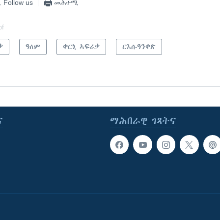
Follow us
መሕተሚ
of
ቃ
ዓለም
ቀርኒ ኣፍሪቃ
ርእሰ-ዓንቀጽ
ና
ማሕበራዊ ገጻትና