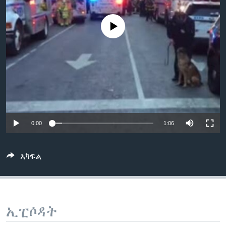
ቂሔ ጽልሚ
ቋንቋታት
No media source currently available
0:00
1:06
ኣካፍል
ኢፒሶዳት