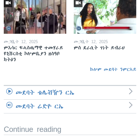
መጋቢት 12, 2025
መጋቢት 12, 2025
ምእሳር ፍልስጤማዊ ተመሃራይ
ምስ ደራሲት ገነት ይብራህ
ዩኒቨርስቲ ኮሎምቢያን ዘስዓቦ
ክትዕን
ኩሎም መደባት ንምርኣይ
መደባት ቴሌቭዥን ርኤ
መደባት ሬድዮ ርኤ
Continue reading