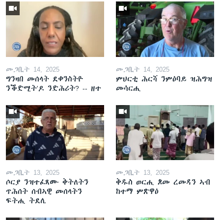
መጋቢት 14, 2025
መጋቢት 14, 2025
ግንዛበ መሰላት ደቀንስትዮ
ምህርቲ ሕርሻ ንምዕባይ ዝሕግዝ
ንቕድሚት'ዶ ንድሕሪት? -- ዘተ
መሳርሒ
መጋቢት 13, 2025
መጋቢት 13, 2025
ሶርያ ንዝተፈጸሙ ቅትለትን
ቅዱስ ወርሒ ጾመ ረመዳን ኣብ
ጥሕሰት ሰብኣዊ መሰላትን
ከተማ ምጽዋዕ
ፍትሒ ትደሊ