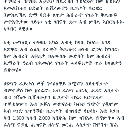
ተግባራት ዝግበኦ ኣቓልቦ ከይረኸበ ንኽፍጸም ከም ዘኽኣሎ
ኣመልኪቱ። ህይወት ሲቪላውያን ዜጋታት ዳርፎር
ንምክልኻል ድማ ባይቶ ጸጥታ ሕቡራት ሃገራት ቅልጡፍ
ምትእትታው ገይሩ፡ ነቲ ገበናት ደው ኣብ ምባል ኣበርክቶኡ
ክገብር ጸዊዑ።
እቲ መግለጺ፡ ተዓዛቢ ኣካል ኣብቲ ከባቢ ክህሉ፡ እገዳ
ኣጽዋር ኣብ ልዕሊ ሰራዊት ቅልጡፍ ወሃብ ድጋፍ ክግበር፡
ከም ሕብረት ኣፍሪቃ ዝኣመሰሉ ውድባት ከም ሕብረት
ኢማራት ዓረብ ዝኣመሰላ ሃገራት ሓላፍነታዊ ተራ ክጻወታን
ይጽውዕ።
ህዩማን ራይትስ ዎች ንላዕለዋይ ኮሚሽን ስደተኛታት
ብምጥቃስ ከም ዘስፈሮ፡ ኣብ ፈለማ ወርሒ ሕዳር ኣስታት
800 ዝዀኑ ሲቪላውያን ዜጋታት ብሄረ ኣርማዳታ
ተቐቲሎም። እቲ ጉጅለ መጽናዕቲ ካብቲ ግጭት ሃዲሞም
ኣብ ጫድ ዝተዓቕቡ ዜጋታት ብዝገበሮ ዳህሳስ፡ እቲ ኣሃዝ
ካብ 1,300 ክሳብ 2,000 ክበጽሕ ከም ዝኽእል ይግምት። ኣብ
ፈለማ ናይዚ ሒዝናዮ ዘሎና ወርሒ ኣስታት ሸሞንት ሽሕ