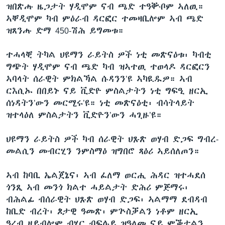
ዝበጽሑ ዜጋታት ሃዲሞም ናብ ጫድ ተዓቝቦም ኣለዉ።
ኣቐዲሞም ካብ ምዕራብ ዳርፎር ተመዛቢሎም ኣብ ጫድ
ዝጸንሑ ድማ 450-ሽሕ ይግመቱ።
ተሓላቒ ትካል ህዩማን ራይትስ ዎች ነቲ መጽናዕቱ፡ ካብቲ
ግጭት ሃዲሞም ናብ ጫድ ካብ ዝኣተዉ ተወላዶ ዳርፎርን
ኣባላት ሰራዊት ምክልኻል ሱዳንን’ዩ ኣካዪዱዎ። ኣብ
ርእሲኡ በበይኑ ናይ ቪድዮ ምስልታትን ነቲ ግፍዒ ዘርኢ
ሰነዳትን’ውን መርሚሩ’ዩ። ነቲ መጽናዕቲ፡ ብሳትላይት
ዝተላዕለ ምስልታትን ቪድዮን’ውን ሓጊዙ’ዩ።
ህዩማን ራይትስ ዎች ካብ ሰራዊት ህጹጽ ወሃብ ድጋፍ ግብረ-
መልሲን መብርሂን ንምስማዕ ዝግበሮ ጻዕሪ ኣይሰለጦን።
ኣብ ከባቢ ኤልጀኔና፡ ኣብ ፈለማ ወርሒ ሕዳር ዝተሓደሰ
ጎንጺ ኣብ መንጎ ክልተ ሓይልታት ድሕሪ ምጅማሩ፡
ብሕልፊ ብሰራዊት ህጹጽ ወሃብ ድጋፍ፡ ኣልማማ ደብዳብ
ከቢድ ብረት፡ ጾታዊ ዓመጽ፡ ምጕስቓልን ነቶም ዘርኢ
ዓረብ ዘይብሎም ብሄር ብፍሉይ ዝዓለመ ናይ ምቕታልን