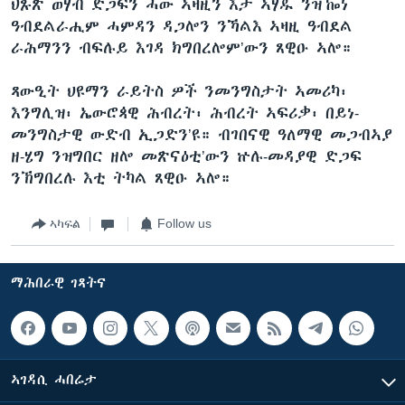
ህጹጽ ወሃብ ድጋፍን ሓው ኣዛዚን እታ ኣሃዱ ንዝዀነ
ዓብደልራሒም ሓምዳን ዳጋሎን ንኻልእ ኣዛዚ ዓብደል
ራሕማንን ብፍሉይ እገዳ ክግበረሎም’ውን ጸዊዑ ኣሎ።
ጻውዒት ህዩማን ራይትስ ዎች ንመንግስታት ኣመሪካ፡
እንግሊዝ፡ ኤውሮጳዊ ሕብረት፡ ሕብረት ኣፍሪቃ፡ በይነ-
መንግስታዊ ውድብ ኢጋድን’ዩ። ብገበናዊ ዓለማዊ መጋብኣያ
ዘ-ሄግ ንዝግበር ዘሎ መጽናዕቲ’ውን ኵሉ-መዳያዊ ድጋፍ
ንኽግበረሉ እቲ ትካል ጸዊዑ ኣሎ።
ኣካፍል
Follow us
ማሕበራዊ ገጻትና
ኣገዳሲ ሓበሬታ