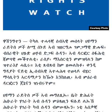
ቂሔ ጽልሚ
ቋንቋታት
ዋሽንግተን —
ትካል ተሓላቒ ሰብኣዊ መሰላት ህዩማን
ራይትስ ዎች ሎሚ ሰኑይ ኣብ ዝዘርግሖ ገምጋማዊ ጽሑፍ፡
ብሰራዊት ህጹጽ ወሃብ ድጋፍ ሱዳን፡ ኣብ ዳርፎር ሰፋሕቲ
ጃምላዊ መቕተልቲ፡ ራስያ፡ ማእሰርቲን ምምዝባልን ከም
ዝተራእየ ሓቢሩ። እቲ ጸብጻብ ከም ዘመልክቶ፡ ቀንዲ
ግዳያት ናይቲ ኢ-ሰብኣዊ ኣተሓሕዛ ተወላዶ ብሄር
ማሳሊትን ኣርዳማታን ክዀኑ እንከለዉ፡ ኣብ ምዕራብ
ዳርፎርን ጀኔናን ዝነብሩ’ዮም።
ህዩማን ራይትስ ዎች ኣብ መግለጺኡ፡ ቤት ጽሕፈት
ሕቡራት ሃገራት ኣብ ሱዳን ምዕጻዉን ፍሉይ ልኡኽ
ሕቡራት ሃገራት ካብ ሱዳን ብምውጻኡን፡ ነቲ ኣሰቃቒ