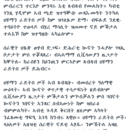
ምብራርን ተርእዮ ምንባሩ እቲ ጸብጻብ የመልክት። ካብቲ
ጎንጺ ሃዲሞም ኣብ ጫድ ዝተዓቝቡ ውጻእ-መዓት ንትካል
ህዩማን ራይትስ ዎች ከም ዝገለጹዎ ድማ፡ ብፍሉይ ንደቂ-
ተባዕትዮ ተወላዶ ብሄረ ማሳሊት ዝጠመተ ናይ ምቕታል
ተልእኾ ከም ዝተዓዘቡ ኣካፊሎም።
ሰራዊት ህጹጽ ወሃብ ድጋፍ፡ ድሕሪ’ቲ ኲናት ንሓያሎ ገዛኢ
ቦታታት ምስ ተቖጻጸረ፡ ብኣልማማ ሲቪላውያን ዜጋታት
ክቐትሉ፡ ክራስዩን ከዕንዉን ምርኣዮም ጸብጻብ ህዩማን
ራይትስ ዎች ይሕብር።
ህዩማን ራይትስ ዎች ኣብ ጸብጻቡ፡ ብመሰረት ዓለማዊ
ውዕላት፡ ኣብ ኲናት ቀጥታዊ ተሳታፍነት ዘይብሎም
ሲቪላውያን ዜጋታት ምቕታልን ምጕስቓልን ምስ ገበናት
ኲናትን ገበናት ኣንጻር ሰብኣውነት ከም ዝስራዕ
ብምምልካት፡ ኣብቲ ጉዳይ ቅርበት ዘለዎም ኣካላት
ንፈጸመቲ ግፍዒ እገዳ ከንብሩ ጸዊዑ። ህዩማን ራይትስ ዎች፡
ላዕለዎት ኣዘዝቲ ሰራዊት ናይቲ ኣሃዱ፡ ንምኽትል ኣዛዚ