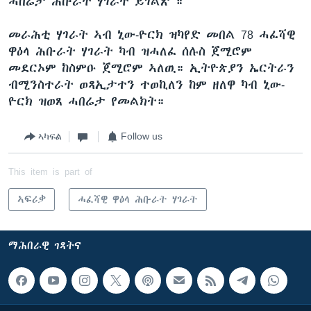
ሓበሬታ ሕቡራት ሃገራት ይገልጽ ።
መራሕቲ ሃገራት ኣብ ኒው-ዮርክ ዝካየድ መበል 78 ሓፈሻዊ
ዋዕላ ሕቡራት ሃገራት ካብ ዝሓለፈ ሰሉስ ጀሚሮም
መደርኦም ከስምዑ ጀሚሮም ኣለዉ። ኢትዮጵያን ኤርትራን
ብሚንስተራት ወጻኢታተን ተወኪለን ከም ዘለዋ ካብ ኒው-
ዮርክ ዝወጸ ሓበሬታ የመልክት።
ኣካፍል
Follow us
This item is part of
ኣፍሪቃ
ሓፈሻዊ ዋዕላ ሕቡራት ሃገራት
ማሕበራዊ ገጻትና