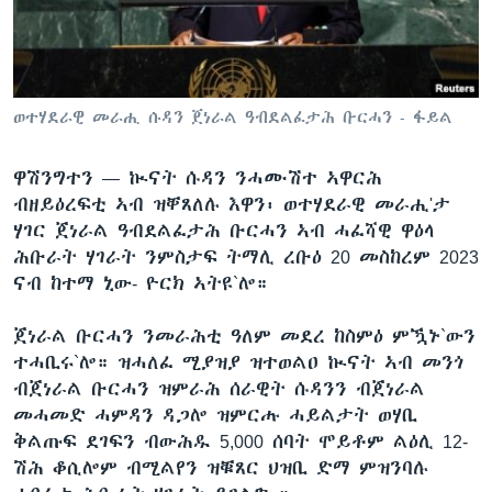
ቂሔ ጽልሚ
ቋንቋታት
ወተሃደራዊ መራሒ ሱዳን ጀነራል ዓብደልፈታሕ ቡርሓን - ፋይል
ዋሽንግተን —
ኲናት ሱዳን ንሓሙሽተ ኣዋርሕ
ብዘይዕረፍቲ ኣብ ዝቐጸለሉ እዋን፡ ወተሃደራዊ መራሒ'ታ
ሃገር ጀነራል ዓብደልፈታሕ ቡርሓን ኣብ ሓፈሻዊ ዋዕላ
ሕቡራት ሃገራት ንምስታፍ ትማሊ ረቡዕ 20 መስከረም 2023
ናብ ከተማ ኒው- ዮርክ ኣትዩ`ሎ።
ጀነራል ቡርሓን ንመራሕቲ ዓለም መደረ ከስምዕ ምዃኑ`ውን
ተሓቢሩ`ሎ። ዝሓለፈ ሚያዝያ ዝተወልዐ ኲናት ኣብ መንጎ
ብጀነራል ቡርሓን ዝምራሕ ሰራዊት ሱዳንን ብጀነራል
መሓመድ ሓምዳን ዳጋሎ ዝምርሑ ሓይልታት ወሃቢ
ቅልጡፍ ደገፍን ብውሕዱ 5,000 ሰባት ሞይቶም ልዕሊ 12-
ሽሕ ቆሲሎም ብሚልየን ዝቑጸር ህዝቢ ድማ ምዝንባሉ