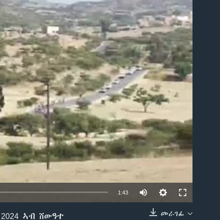
able
1:43
መራገፊ
2024 ኣብ ሸውዓተ
EMBED