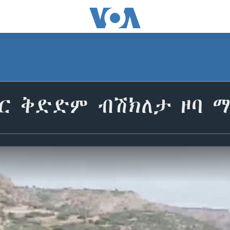
ር ቅድድም ብሽክለታ ዞባ ማ