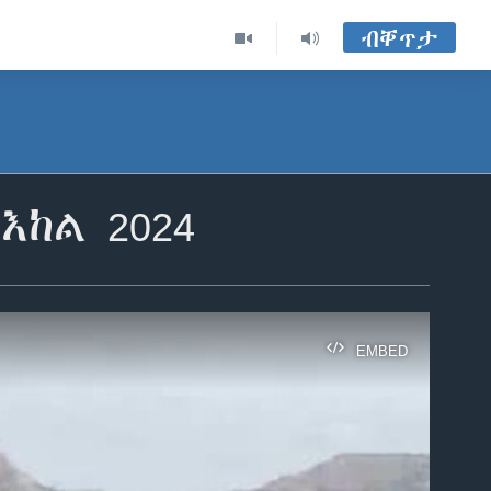
ብቐጥታ
እከል 2024
EMBED