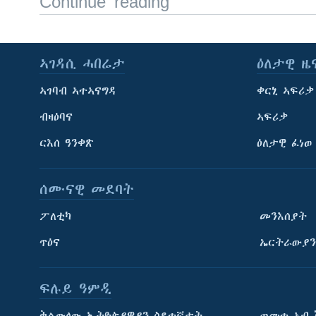
Continue reading
ኣገዳሲ ሓበሬታ
ዕለታዊ ዜ
ኣገባብ ኣተኣናግዳ
ቀርኒ ኣፍሪቃ
ብዛዕባና
ኣፍሪቃ
ርእሰ ዓንቀጽ
ዕለታዊ ፈነወ
ሰሙናዊ መደባት
ፖለቲካ
መንእሰያት
ጥዕና
ኤርትራውያን
ፍሉይ ዓምዲ
ትምህርቲ እንግሊዝኛ
ቅልውላው ኢትዮጵያዊያን ስደተኛታት
ጠመተ ኣብ 