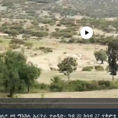
No media source currently avail
ታ ዞባ ማእከል ኤርትራ ተወዲቡ፡ ካብ 20 ክሳብ 27 ጥቅምቲ 