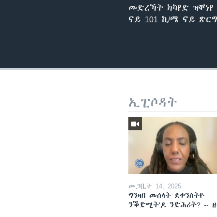
መድረኻት ክካየድ ዝቐነየ 
ናይ 101 ኪ/ሜ ናይ ጽ
ኢፒሶዳት
መጋቢት 14, 2025
ግንዛበ መሰላት ደቀንስትዮ
ንቕድሚት'ዶ ንድሕሪት? -- 