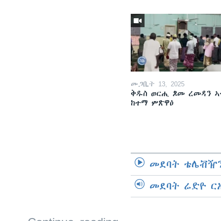
መጋቢት 13, 2025
ቅዱስ ወርሒ ጾመ ረመዳን ኣ
ከተማ ምጽዋዕ
መደባት ቴሌቭዥን
መደባት ሬድዮ ር