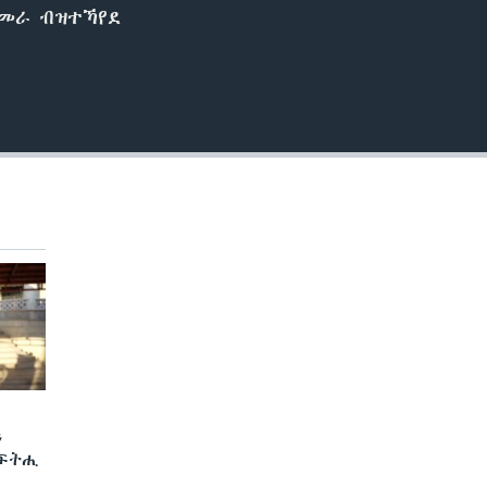
ኣስመራ ብዝተኻየደ
ን
 ፍትሒ