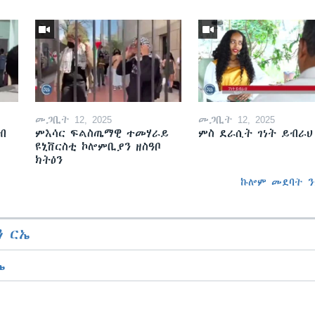
መጋቢት 12, 2025
መጋቢት 12, 2025
ብ
ምእሳር ፍልስጤማዊ ተመሃራይ
ምስ ደራሲት ገነት ይብራህ
ዩኒቨርስቲ ኮሎምቢያን ዘስዓቦ
ክትዕን
ኩሎም መደባት ን
 ርኤ
ኤ