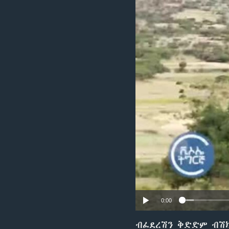
ቂሔ ጽልሚ
0:00
ብፈደረሽን ቅድድም ብሽክለ