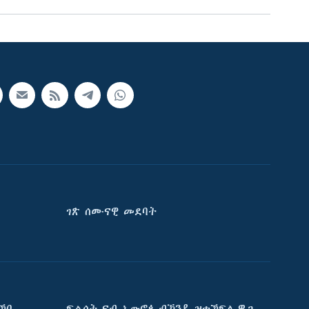
ገጽ ሰሙናዊ መደባት
ኸበ
ፍልሰት ናብ ኤውሮጳ ብኽንዲ ዝተኸፍለ ዋጋ