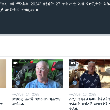
“ዙር ዞባ ማእከል 2024” ሰንበት 27 ጥቅምቲ ኣብ ጎደናታት 
ርግያ ውድድር ተዛዚሙ።
መጋቢት 14, 2025
መጋቢት 13, 2025
ምህርቲ ሕርሻ ንምዕባይ ዝሕግዝ
ሶርያ ንዝተፈጸሙ ቅትለት
ዘተ
መሳርሒ
ጥሕሰት ሰብኣዊ መሰላትን
ትደሊ