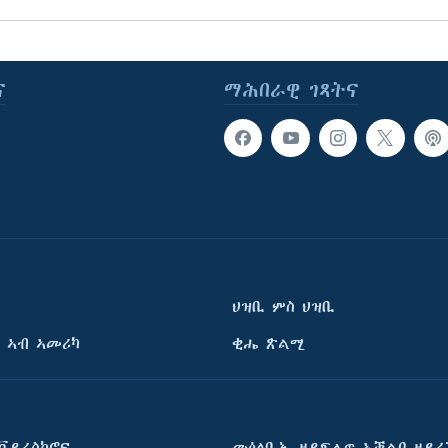
ና
ማሕበራዊ ገጻትና
ህዝቢ ምስ ህዝቢ
 ኣብ ኣመሪካ
ቂሔ ጽልሚ
ቫይረስኮሮና
መዕለቢኡ ዘይፍሉጥ ኣቓልቦ ዘይረ