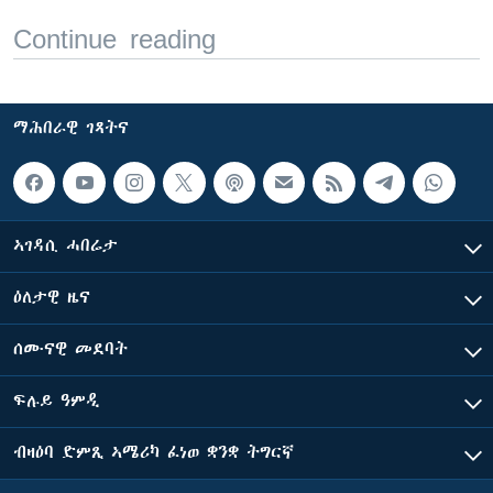
Continue reading
ማሕበራዊ ገጻትና
ኣገዳሲ ሓበሬታ
ዕለታዊ ዜና
ሰሙናዊ መደባት
ፍሉይ ዓምዲ
ብዛዕባ ድምጺ ኣሜሪካ ፈነወ ቋንቋ ትግርኛ