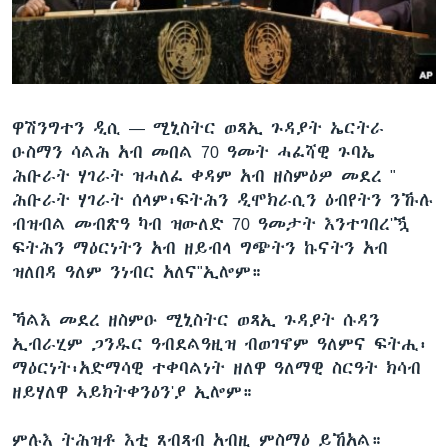
ቂሔ ጽልሚ
ቋንቋታት
ዋሽንግተን ዲሲ —
ሚኒስትር ወጻኢ ጉዳያት ኤርትራ
ዑስማን ሳልሕ አብ መበል 70 ዓመት ሓፈሻዊ ጉባኤ
ሕቡራት ሃገራት ዝሓለፈ ቀዳም አብ ዘስምዕዎ መደረ "
ሕቡራት ሃገራት ሰላም፡ፍትሕን ዲሞክራሲን ዕብየትን ንኹሉ
ብዝብል መብጽዓ ካብ ዝውለድ 70 ዓመታት እንተገበረ'ዃ
ፍትሕን ማዕርነትን አብ ዘይብላ ግጭትን ኩናትን አብ
ዝለበዳ ዓለም ንነብር አለና"ኢሎም።
ኻልእ መደረ ዘስምዑ ሚኒስትር ወጻኢ ጉዳያት ሱዳን
ኢብራሂም ጋንዱር ዓብደልዓዚዝ ብወገኖም ዓለምና ፍትሒ፡
ማዕርነት፡አድማሳዊ ተቀባልነት ዘለዋ ዓለማዊ ስርዓት ክሳብ
ዘይሃለዋ ኣይክትቀንዕን'ያ ኢሎም።
ምሉእ ትሕዝቶ እቲ ጸብጻብ አብዚ ምስማዕ ይኸአል።