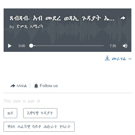
ጸብጻብ- አብ መደረ ወጻኢ ጉዳያት ኤርትራን ወጻኢ ጉዳያት ሱዳን አብ ዋዕላ ሓፈሻዊ ሕቡራት ሓገራት
by
ድምጺ ኣሜሪካ
No media source currently available
0:00
7:35
መራገፊ
ኣካፍል
Follow us
This item is part of
ዜና
እዋናዊ ጉዳያት
ዋዕላ ሓፈሻዊ ባይቶ ሕቡራት ሃገራት