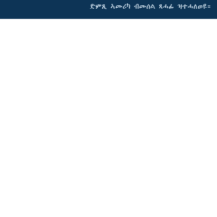
ድምጺ ኣመሪካ ብመሰል ጸሓፊ ዝተሓለወዩ።