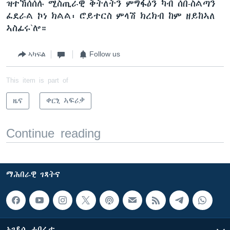
ዝተኸሰሰሉ ሚስጢራዊ ቅትለትን ምግፋዕን ካብ ሰበ-ስልጣን
ፈደራል ኮነ ክልል፡ ሮይተርስ ምላሽ ክረክብ ከም ዘይከኣለ
ኣስፊሩ`ሎ።
ኣካፍል
Follow us
This item is part of
ዜና
ቀርኒ ኣፍሪቃ
Continue reading
ማሕበራዊ ገጻትና
ኣገዳሲ ሓበሬታ