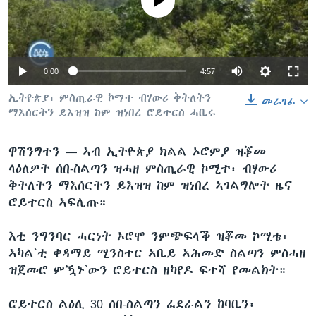
No media source currently available
ቂሔ ጽልሚ
ቋንቋታት
0:00
4:57
ኢትዮጵያ፡ ምስጢራዊ ኮሚተ ብሃውሪ ቅትለትን
መራገፊ
ማእሰርትን ይእዝዝ ከም ዝነበረ ሮይተርስ ሓቢሩ
ዋሽንግተን —
ኣብ ኢትዮጵያ ክልል ኦሮምያ ዝቖመ
ላዕለዎት ሰበ-ስልጣን ዝሓዘ ምስጢራዊ ኮሚተ፡ ብሃውሪ
ቅትለትን ማእሰርትን ይእዝዝ ከም ዝነበረ ኣገልግሎት ዜና
ሮይተርስ ኣፍሊጡ።
እቲ ንግንባር ሓርነት ኦሮሞ ንምጭፍላቕ ዝቖመ ኮሚቴ፡
ኣካል`ቲ ቀዳማይ ሚንስተር ኣቢይ ኣሕመድ ስልጣን ምስሓዘ
ዝጀመሮ ምዃኑ`ውን ሮይተርስ ዘካየዶ ፍተሻ የመልክት።
ሮይተርስ ልዕሊ 30 ሰበ-ስልጣን ፈደራልን ከባቢን፡