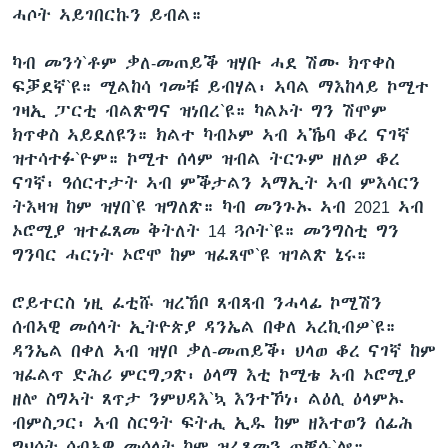
ሓሶት ኣይገበርኩን ይብል።
ካብ መንጎ`ቶም ቃለ-መጠይቕ ዝሃቡ ሓደ ሽሙ ክጥቀስ
ፍቓደኛ`ዩ። ሚልከሳ ገመቹ ይብሃል፡ ኣባል ማእከላይ ኮሚተ
ገዛኢ ፓርቲ ብልጽግና ዝነበረ`ዩ። ካልኦት ግን ሽሞም
ክጥቀስ ኣይደለዩን። ክልተ ካብኦም ኣብ ኣኼባ ቆረ ናገኛ
ዝተሳተፉ`ዮም። ኮሚተ ሰላም ዝብል ትርጉም ዘለዎ ቆረ
ናገኛ፡ ዓሰርተታት ኣብ ምቕታልን ኣማኢት ኣብ ምእሳርን
ትእዛዝ ከም ዝሃበ`ዩ ዝግለጽ። ካብ መንጉኡ ኣብ 2021 ኣብ
ኦሮሚያ ዝተፈጸመ ቅትለት 14 ጓሶት`ዩ። መንግስቲ ግን
ግንባር ሓርነት ኦሮሞ ከም ዝፈጸሞ`ዩ ዝገልጽ ኔሩ።
ሮይተርስ ነዚ ፈቲሹ ዝረኸቦ ጸብጻብ ንሓላፊ ኮሚሽን
ሰብኣዊ መሰላት ኢትዮጵያ ዳንኤል በቀለ ኣረኪብዎ`ዩ።
ዳንኤል በቀለ ኣብ ዝሃቦ ቃለ-መጠይቕ፡ ህላወ ቆረ ናገኛ ከም
ዝፈልጥ ድሕሪ ምርግጋጽ፡ ዕላማ እቲ ኮሚቴ ኣብ ኦሮሚያ
ዘሎ ስግኣት ጸጥታ ንምህዳእ`ኳ እንተኾነ፡ ልዕሊ ዕላምኡ
ብምስጋር፡ ኣብ ስርዓት ፍትሒ ኢዱ ከም ዘእተወን ሰፊሕ
ግህሰት ሰብኣዊ መሰላት ከም ዝፈጸመን ጠቒሱ`ሎ።