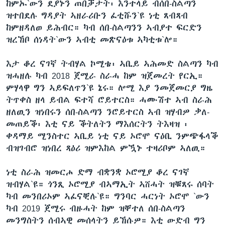
ከምኡ`ውን ደያኑን ጠበቓታት፡ እንተላይ ብሰበ-ስልጣን
ዝተበደሉ ግዳያት ኣዘራሪቡን ፈቲሹን`ዩ ነቲ ጸብጻብ
ከምዘዳለወ ይሕብር። ካብ ሰበ-ስልጣንን ኣብያተ ፍርድን
ዝረኸቦ ሰነዳት`ውን ኣብቲ መጽናዕቱ ኣካቲቱ`ሎ።
እታ ቆረ ናገኛ ትብሃል ኮሚቴ፡ ኣቢይ ኣሕመድ ስልጣን ካብ
ዝሓዘሉ ካብ 2018 ጀሚራ ስራሓ ከም ዝጀመረት የርኢ።
ምሃላዋ ግን ኣይፍለጥን`ዩ ኔሩ። ሎሚ እያ ንመጀመርያ ግዜ
ትጥቀስ ዘላ ይብል ፍተሻ ሮይተርስ። ሓሙሽተ ኣብ ስራሕ
ዘለዉን ዝነበሩን ሰበ-ስልጣን ንሮይተርስ ኣብ ዝሃብዎ ቃለ-
መጠይቕ፡ እቲ ናይ ቕትለትን ማእሰርትን ትእዛዝ ፡
ቀዳማይ ሚንስተር ኣቢይ ነቲ ናይ ኦሮሞ ናዕቢ ንምጭፋላቕ
ብዝገብሮ ዝነበረ ጻዕሪ ዝምእከል ምዃኑ ተዛሪቦም ኣለዉ።
ነቲ ስራሕ ዝመርሖ ድማ ብቋንቋ ኦሮሚያ ቆረ ናገኛ
ዝብሃል`ዩ። ጎንጺ ኦሮሚያ ብኣማኢት ኣሸሓት ዝቑጸሩ ሰባት
ካብ መንበሪኦም ኣፈናቒሉ`ዩ። ግንባር ሓርነት ኦሮሞ `ውን
ካብ 2019 ጀሚሩ ብዙሓት ከም ዝቐተለ ሰበ-ስልጣን
መንግስትን ሰብኣዊ መሰላትን ይኸሱዎ። እቲ ውድብ ግን