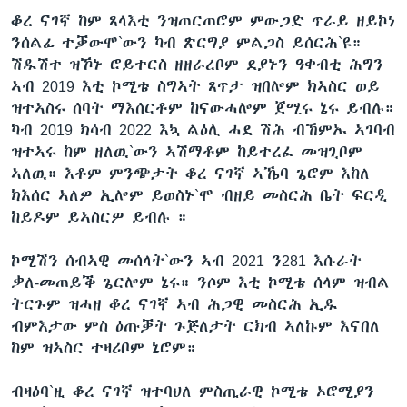
ቆረ ናገኛ ከም ጸላእቲ ንዝጠርጠሮም ምውጋድ ጥራይ ዘይኮነ
ንሰልፊ ተቓውሞ`ውን ካብ ጽርግያ ምልጋስ ይሰርሕ`ዩ።
ሽዱሽተ ዝኾኑ ሮይተርስ ዘዘራረቦም ደያኑን ዓቀብቲ ሕግን
ኣብ 2019 እቲ ኮሚቴ ስግኣት ጸጥታ ዝበሎም ክኣስር ወይ
ዝተኣስሩ ሰባት ማእሰርቶም ከናውሓሎም ጀሚሩ ኔሩ ይብሉ።
ካብ 2019 ክሳብ 2022 እኳ ልዕሊ ሓደ ሽሕ ብኸምኡ ኣገባብ
ዝተኣሩ ከም ዘለዉ`ውን ኣሽማቶም ከይተረፈ መዝጊቦም
ኣለዉ። እቶም ምንጭታት ቆረ ናገኛ ኣኼባ ጌሮም እከለ
ክእሰር ኣለዎ ኢሎም ይወስኑ`ሞ ብዘይ መስርሕ ቤት ፍርዲ
ከይዶም ይኣስርዎ ይብሉ ።
ኮሚሽን ሰብኣዊ መሰላት`ውን ኣብ 2021 ን281 እሱራት
ቃለ-መጠይቕ ጌርሎም ኔሩ። ንሶም እቲ ኮሚቴ ሰላም ዝብል
ትርጉም ዝሓዘ ቆረ ናገኛ ኣብ ሕጋዊ መስርሕ ኢዱ
ብምእታው ምስ ዕጡቓት ጉጅለታት ርክብ ኣለኩም እናበለ
ከም ዝኣስር ተዛሪቦም ኔሮም።
ብዛዕባ`ዚ ቆረ ናገኛ ዝተባህለ ምስጢራዊ ኮሚቴ ኦሮሚያን