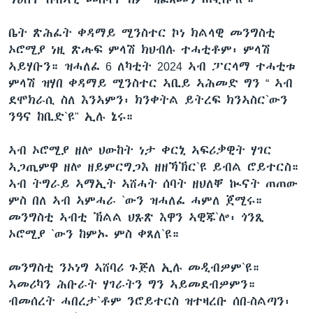
ቤት ጽሕፈት ቀዳማይ ሚንስተር ኮነ ክልላዊ መንግስቲ
ኦሮሚያ ነዚ ጽሑፍ ምላሽ ክህብሉ ተሓቲቶም፡ ምላሽ
ኣይሃቡን። ዝሓለፈ 6 ለካቲት 2024 ኣብ ፓርላማ ተሓቲቱ
ምላሽ ዝሃበ ቀዳማይ ሚንስተር ኣቢይ ኣሕመድ ግን “ ኣብ
ደሞክራሲ ስለ እንኣምን፡ ክንቀትል ይትረፍ ክንኣስር`ውን
ንዓና ከቢድ`ዩ" ኢሉ ኔሩ።
ኣብ ኦሮሚያ ዘሎ ህውከት ነታ ቀርኒ ኣፍሪቃዊት ሃገር
ኣጋጢምዋ ዘሎ ዘይምርግጋእ ዘዘኻኽር`ዩ ይብል ሮይተርስ።
ኣብ ትግራይ ኣማኢት ኣሸሓት ሰባት ዘህለቐ ኲናት ጠጠው
ምስ በለ ኣብ ኣምሓራ `ውን ዝሓለፈ ሓምለ ጀሚሩ።
መንግስቲ ኣብቲ ኽልል ህጹጽ እዋን ኣዊጁ`ሎ፡ ጎንጺ
ኦሮሚያ `ውን ከምኡ ምስ ቀጸለ`ዩ።
መንግስቲ ንኦነግ ኣሸባሪ ጉጅለ ኢሉ መዲብዎም`ዩ።
ኣመሪካን ሕቡራት ሃገራትን ግን ኣይመደብዎምን።
ብመሰረት ሓበረታ`ቶም ንሮይተርስ ዝተዛረቡ ሰበ-ስልጣን፡