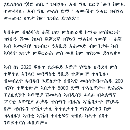
ሃይለስላሰ “ጆሮ ጠቢ “ ዝብሃሉ፡ ኣብ ግዜ ደርግ `ውን ከምኡ
ተመሳሳሊ፡ ኣብ ግዜ መለስ ድማ ‘ ሓሙሽተ ንሓደ ዝብሃል
መሓውር ጸጥታ ከም ዝነበረ ይገልጽ።
ካብቶም ብዛዕባ`ቲ ሕጂ ዘሎ ምስጢራዊ ኮሚቴ ምስክርነት
ዝሃቡን ሽሙ ክህብ ፍቓደኛ ዝኾነን ሚልከሳ ገመቹ ፡ ሕጂ
ኣብ ኣመሪካ'ዩ ዝነብር፡ ንኣቢይ ኣሕመድ ብምንቃፉ ካብ
ኣባላት ጸጥታ ምፍርራሕ ምስ መጾ ከም ዝሃደመ ይገልጽ።
ኣብ ሰነ 2020 ፍሉጥ ደራፋይ ኦሮሞ ሃጫሉ ሁንደሳ ምስ
ተቐትለ ኣንጻር መንግስቲ ዓቢይ ተቓውሞ ተላዒሉ፡
ብመሰረት ጸብጻብ ጉጅለታት ሰብኣዊ መሰላትብውሕዱ 200
ዝኾኑ ተቐቲሎም ኣስታት 5000 ድማ ተኣሲሮም። ድሕሪኡ
ፕረዚደንት ኦሮሚያ ሽመልስ ኣብዲሳን ሓላፊ ብልጽግና
ፓርቲ ኦሮሚያ ፈቃዱ ተሰማን ብዙሕ ኣኼባታት የካይዱ
ከም ዝነበሩን ተኸታታሊ ቅትለታትን ማእሰርትን ከም
ዝኣዘዙን ኣብቲ ኣኼባ ተሳቲፍና ዝብሉ ክልተ ሰባት
ንሮይተርስ ሓቢሮም።