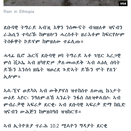
ቂሔ ጽልሚ
ቋንቋታት
Rain in Ethiopia
ደቡባዊ ትግራይ ኣብ’ዚ እዋን ንሰሙናት ብዝዘለቀ ዝናብን
ራሕሲን ተባሪኹ ከምዘሎን ሓረስቶት ዘራእቶም ከፍርየሎም
ትስፉዋት ኮይኖም ከምዘለው ተፈሊጡ።
ሓላፊ ቢሮ ሕርሻ ደቡባዊ ዞባ ትግራይ ኣቶ ገ/ሄር ኣረጋዊ
ምስ ቪኦኤ ኣብ ዘካየድዎ ቃለ-መጠይቅ ‘ኣብ ልዕሊ ሰባት
ይኹን እንስሳ ዘቤት ዝወረደ ጉድኣት ይኹን ሞት የለን’
ኢሎም።
ኣል-ኚኖ ወይካኣ ኣብ ውቅያኖስ ዝተከሰተ ለውጢ ኩነታት
ውዕይ ኣየር፣ ንዓለም-ለኸ ኣንፈት ንፋስ ስለዝቀልበሶ፣ ኣብ
ምብራቃዊ ኣፍሪቃ ደርቂ፣ ኣብ ደቡባዊ ኣፍሪቃ ድማ ከቢድ
ዝናብን ውሕጅን ከምዘስዓበ ዝዝከር’ዩ።
ኣብ ኢትዮጵያ ጥራሕ 10.2 ሚልዮን ግዳያት ደርቂ