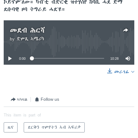
ኮይኖም’ለው። ካብ’ቲ ብድርቂ ዝተሃሰየ ከባቢ ሓደ ድማ
ደቡባዊ ዞባ ትግራይ ሓደ’ዩ።
መደብ ሕርሻ
by
ድምጺ ኣሜሪካ
No media source currently available
0:00
10:28
መራገፊ
ኣካፍል
Follow us
This item is part of
ዜና
ደርቅን ጥምየትን ኣብ ኣፍሪቃ