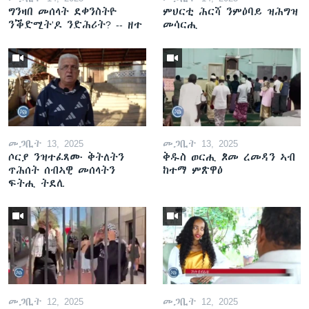
ግንዛበ መሰላት ደቀንስትዮ
ምህርቲ ሕርሻ ንምዕባይ ዝሕግዝ
ንቕድሚት'ዶ ንድሕሪት? -- ዘተ
መሳርሒ
መጋቢት 13, 2025
መጋቢት 13, 2025
ሶርያ ንዝተፈጸሙ ቅትለትን
ቅዱስ ወርሒ ጾመ ረመዳን ኣብ
ጥሕሰት ሰብኣዊ መሰላትን
ከተማ ምጽዋዕ
ፍትሒ ትደሊ
መጋቢት 12, 2025
መጋቢት 12, 2025