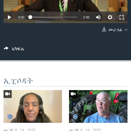
ቂሔ ጽልሚ
ቋንቋታት
0:00
2:48
መራገፊ
ኣካፍል
ኢፒሶዳት
መጋቢት 14, 2025
መጋቢት 14, 2025