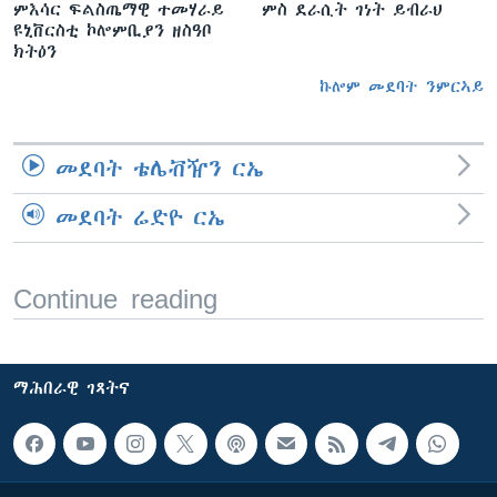
ምእሳር ፍልስጤማዊ ተመሃራይ
ምስ ደራሲት ገነት ይብራህ
ዩኒቨርስቲ ኮሎምቢያን ዘስዓቦ
ክትዕን
ኩሎም መደባት ንምርኣይ
መደባት ቴሌቭዥን ርኤ
መደባት ሬድዮ ርኤ
Continue reading
ማሕበራዊ ገጻትና