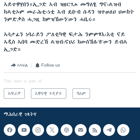
ኣይተዋሃበን።ኢጋድ ኣብ ዝዘርገሖ መግለፂ ግና፣ልዝብ
ክልቲኦም መራሕቲ፣ነቲ ኣብ ደቡብ ሱዳን ዝተወለዐ ህውከት
ንምድቃስ ሓጋዚ ከምዝኸውን‘ውን ሓቢሩ።
ኣሳታፊን ነባራይን ፖለቲካዊ ፍታሕ ንምምፃእ፣እቲ ናይ
ኣዲስ ኣበባ መድረኽ ልዝብ፣ናህሪ ክውስኸሉ‘ዩ‘ውን ይብል
ኢጋድ።
ኣካፍል
Follow us
This item is part of
ኣፍሪቃ
እዋናዊ ጉዳያት
ዓለም
ማሕበራዊ ገጻትና