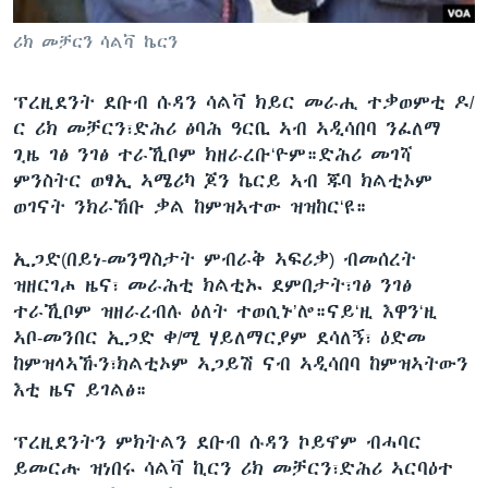
ቂሔ ጽልሚ
ቋንቋታት
ሪክ መቻርን ሳልቫ ኬርን
ፕረዚደንት ደቡብ ሱዳን ሳልቫ ክይር መራሒ ተቃወምቲ ዶ/
ር ሪክ መቻርን፣ድሕሪ ፅባሕ ዓርቢ ኣብ ኣዲሳበባ ንፈለማ
ጊዜ ገፅ ንገፅ ተራኺቦም ክዘራረቡ‘ዮም።ድሕሪ መገሻ
ምንስትር ወፃኢ ኣሜሪካ ጆን ኬርይ ኣብ ጁባ ክልቲኦም
ወገናት ንክራኸቡ ቃል ከምዝኣተው ዝዝከር‘ዩ።
ኢጋድ(በይነ-መንግስታት ምብራቅ ኣፍሪቃ) ብመሰረት
ዝዘርገሖ ዜና፣ መራሕቲ ክልቲኡ ደምበታት፣ገፅ ንገፅ
ተራኺቦም ዝዘራረብሉ ዕለት ተወሲኑ’ሎ።ናይ‘ዚ እዋን‘ዚ
ኣቦ-መንበር ኢጋድ ቀ/ሚ ሃይለማርያም ደሳለኝ፣ ዕድመ
ከምዝላኣኹን፣ክልቲኦም ኣጋይሽ ናብ ኣዲሳበባ ከምዝኣትውን
እቲ ዜና ይገልፅ።
ፕረዚደንትን ምክትልን ደቡብ ሱዳን ኮይኖም ብሓባር
ይመርሑ ዝነበሩ ሳልቫ ኪርን ሪክ መቻርን፣ድሕሪ ኣርባዕተ