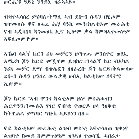
ወርሒ‘ዩ ዓይኒ ንዓይኒ ዝራኣኣዩ።
ብዝተኣሳሰረ ምዕባለ፣ትማሊ ኣብ ደቡብ ሱዳን በፂሖም
ዝተመለሱ ዋና ፀሓፊ ሕ/ሃ ባንኪ ሙን፣ክልቲኦም መራሕቲ
ናብ ኣዲሳበባ ክንመፅእ ኢና ኢሎም ቃል ከምዝኣተውሎም
ኣፍሊጦም‘ዮም።
ኣኼባ ሳልቫ ኬርን ሪክ መቻርን ዘጣጥሑ ምንስትር ወፃኢ
ኣሜሪካ ጆን ኬርይ ምዃኖም ይዝከር።ንሳልቫ ኬር ብኣካል
ንሪክ መቻር ድማ ብቴሌፎን ዘዘራረቡ ጆን ኬርይ፣ቅልውላው
ደቡብ ሱዳን ዘንሀረ ውልቃዊ ፀብኢ ክልቲኦም ሰባት‘ዩ
ኢሎም።
ጆን ኬርይ ”ኣብ ሞንጎ ክልቲኦም ዘሎ ምስሕሓብን
ሕርቃንን፣ንሙሉእ ሃገር ናብ‘ቲ ትወርዶ ዘላ ዓዘቅቲ
ክትጥሕል ምግባር ግቡእ ኣይኮነን”በሉ።
ናይ ክልቲኦም መራሕቲ ልዝብ ምስ‘ቲ እናተሳለጠ ዝቀነየ
ልዝባት ከመይ ከምምጥዕዓም ዝገልፅ ተወሳኺ ሓበሬታ