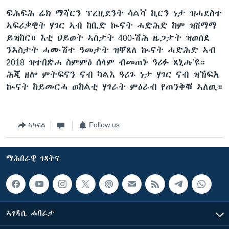
ፍሕፍሕ ሬክ ማሻርን ፕረዚደንት ሳልቫ ኪርን ነታ ዝሓደስተ
ኣፍሪቃዊት ሃገር ኣብ ከቢድ ኲናት ሓድሕድ ከም ዝሸማማ
ይዝከር። እቲ ህይወት ኣስታት 400-ሽሕ ዜጋታት ዝወሰደ
ንኣስታት ሓሙሽተ ዓመታት ዝቐጸለ ኲናት ሓድሕድ ኣብ
2018 ዝተበጽሐ ስምምዕ ሰላም ብመጠኑ ዓሪፉ ጸኒሑ’ዩ።
ሕጂ ዘሎ ምትፍናን ናብ ካልእ ዓሪጉ ነታ ሃገር ናብ ዝኸፍአ
ኲናት ከይመርሓ ወከልቲ ሃገራት ምዕራብ የጠንቅቑ ኣለዉ።
ኣካፍል
Follow us
ማሕበራዊ ገጻትና
ኣገዳሲ ሓበሬታ