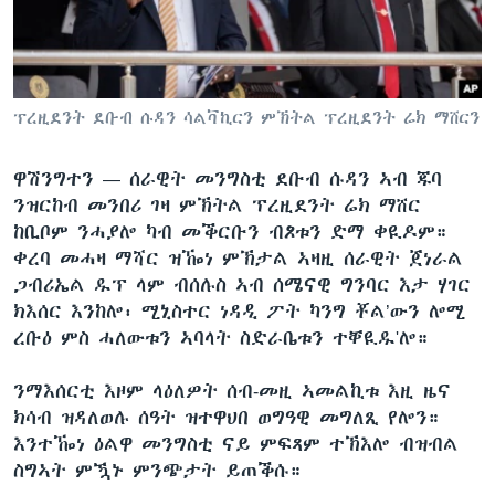
ቂሔ ጽልሚ
ቋንቋታት
ፕረዚደንት ደቡብ ሱዳን ሳልቫኪርን ምኽትል ፕረዚደንት ሬክ ማሸርን
ዋሽንግተን —
ሰራዊት መንግስቲ ደቡብ ሱዳን ኣብ ጁባ
ንዝርከብ መንበሪ ገዛ ምኽትል ፕረዚደንት ሬክ ማሸር
ከቢቦም ንሓያሎ ካብ መቕርቡን ብጾቱን ድማ ቀዪዶም።
ቀረባ መሓዛ ማሻር ዝዀነ ምኽታል ኣዛዚ ሰራዊት ጀነራል
ጋብሪኤል ዱፕ ላም ብሰሉስ ኣብ ሰሜናዊ ግንባር እታ ሃገር
ክእሰር እንከሎ፡ ሚኒስተር ነዳዲ ፖት ካንግ ቾል’ውን ሎሚ
ረቡዕ ምስ ሓለውቱን ኣባላት ስድራቤቱን ተቐዪዱ'ሎ።
ንማእሰርቲ እዞም ላዕለዎት ሰብ-መዚ ኣመልኪቱ እዚ ዜና
ክሳብ ዝዳለወሉ ሰዓት ዝተዋህበ ወግዓዊ መግለጺ የሎን።
እንተዀነ ዕልዋ መንግስቲ ናይ ምፍጻም ተኽእሎ ብዝብል
ስግኣት ምዃኑ ምንጭታት ይጠቕሱ።