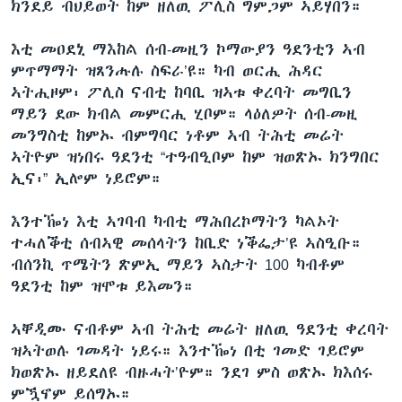
ክንደይ ብህይወት ከም ዘለዉ ፖሊስ ግምጋም ኣይሃበን።
እቲ መዐደኒ ማእከል ሰብ-መዚን ኮማውያን ዓደንቲን ኣብ
ምጥማማት ዝጸንሑሉ ስፍራ’ዩ። ካብ ወርሒ ሕዳር
ኣትሒዞም፡ ፖሊስ ናብቲ ከባቢ ዝኣቱ ቀረባት መግቢን
ማይን ደው ክብል መምርሒ ሂቦም። ላዕለዎት ሰብ-መዚ
መንግስቲ ከምኡ ብምግባር ነቶም ኣብ ትሕቲ መሬት
ኣትዮም ዝነበሩ ዓደንቲ “ተዓብዒቦም ከም ዝወጽኡ ክንግበር
ኢና፡” ኢሎም ነይሮም።
እንተዀነ እቲ ኣገባብ ካብቲ ማሕበረኮማትን ካልኦት
ተሓለቕቲ ሰብኣዊ መሰላትን ከቢድ ነቕፌታ’ዩ ኣስዒቡ።
ብሰንኪ ጥሜትን ጽምኢ ማይን ኣስታት 100 ካብቶም
ዓደንቲ ከም ዝሞቱ ይእመን።
ኣቐዲሙ ናብቶም ኣብ ትሕቲ መሬት ዘለዉ ዓደንቲ ቀረባት
ዝኣትወሉ ገመዳት ነይሩ። እንተዀነ በቲ ገመድ ገይሮም
ክወጽኡ ዘይደለዩ ብዙሓት’ዮም። ንደገ ምስ ወጽኡ ክእሰሩ
ምዃኖም ይሰግኡ።