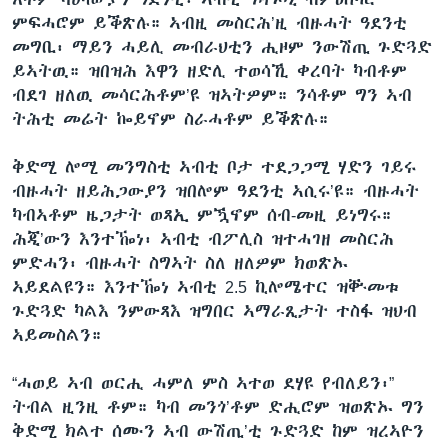
ምፍሓሮም ይቕጽሉ። ኣብዚ መስርሕ’ዚ ብዙሓት ዓደንቲ
መግቢ፡ ማይን ሓይሊ መብራህቲን ሒዞም ንውሽጢ ጉድጓድ
ይኣትዉ። ዝበዝሕ እዋን ዘድሊ ተወሳኺ ቀረባት ካብቶም
ብደገ ዘለዉ መሳርሕቶም’ዩ ዝኣትዎም። ንሳቶም ግን ኣብ
ትሕቲ መሬት ኰይኖም ስራሓቶም ይቕጽሉ።
ቅድሚ ሎሚ መንግስቲ ኣብቲ ቦታ ተደጋጋሚ ሃድን ገይሩ
ብዙሓት ዘይሕጋውያን ዝበሎም ዓደንቲ ኣሲሩ’ዩ። ብዙሓት
ካብኣቶም ዜጋታት ወጻኢ ምዃኖም ሰብ-መዚ ይነግሩ።
ሕጂ’ውን እንተዀነ፡ ኣብቲ ብፖሊስ ዝተሓገዘ መስርሕ
ምድሓን፡ ብዙሓት ስግኣት ስለ ዘለዎም ክወጽኡ
ኣይደልዩን። እንተዀነ ኣብቲ 2.5 ኪሎሜተር ዝቝመቱ
ጉድጓድ ካልእ ንምውጻእ ዝግበር ኣማራጺታት ተስፋ ዝህብ
ኣይመስልን።
“ሓወይ ኣብ ወርሒ ሓምለ ምስ ኣተወ ደሃዩ የብለይን፡”
ትብል ዚንዚ ቶም። ካብ መንጎ’ቶም ድሒሮም ዝወጽኡ ግን
ቅድሚ ክልተ ሰሙን ኣብ ውሽጢ’ቲ ጉድጓድ ከም ዝረኣዮን