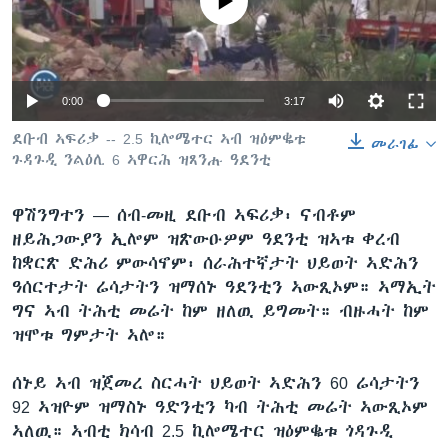
No media source currently available
ቂሔ ጽልሚ
ቋንቋታት
Auto
0:00
3:17
240p
ደቡብ ኣፍሪቃ -- 2.5 ኪሎሜተር ኣብ ዝዕምቈቱ
መራገፊ
ጉዳጉዲ ንልዕሊ 6 ኣዋርሕ ዝጸንሑ ዓደንቲ
360p
480p
ዋሽንግተን —
ሰብ-መዚ ደቡብ ኣፍሪቃ፡ ናብቶም
Auto
240p
360p
480p
ዘይሕጋውያን ኢሎም ዝጽውዑዎም ዓደንቲ ዝኣቱ ቀረብ
720p
ከቋርጽ ድሕሪ ምውሳኖም፡ ሰራሕተኛታት ህይወት ኣድሕን
720p
1080p
1080p
ዓሰርተታት ሬሳታትን ዝማሰኑ ዓደንቲን ኣውጺኦም። ኣማኢት
ግና ኣብ ትሕቲ መሬት ከም ዘለዉ ይግመት። ብዙሓት ከም
ዝሞቱ ግምታት ኣሎ።
ሰኑይ ኣብ ዝጀመረ ስርሓት ህይወት ኣድሕን 60 ሬሳታትን
92 ኣዝዮም ዝማስኑ ዓድንቲን ካብ ትሕቲ መሬት ኣውጺኦም
ኣለዉ። ኣብቲ ክሳብ 2.5 ኪሎሜተር ዝዕምቈቱ ጎዳጉዲ