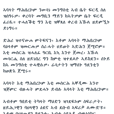
ኣባላት ማሕበረኮም ንውሳነ መንግስቲ ኣብ ቤት ፍርዲ ስለ
ዝሰዓሩዎ፡ ቀረባት መግቢን ማይን ክኣትዎም ቤት ፍርዲ
ፈሪዱ። ተሓለቕቲ ግን እቲ ዝቐጸለ ቀረብ እኹል ዘይምዃኑ
ይነግሩ።
ድሕሪ ዝተናውሐ ምትፍናን፡ እቶም ኣባላት ማሕበረኮም
ባዕላቶም ዝመርሑዎ ስራሓት ህይወት ኣድሕን ጀሚሮም።
እቲ መስርሕ ዝሓለፈ ዓርቢ እኳ እንተ ጀመረ፡ እኹል
መሳርሒ ስለ ዘይነበረ ግን ከምቲ ዝተደልዮ ኣይከደን። ሰኑይ
ከኣ መንግስቲ ተሓዊሱዎ፡ ሬሳታትን ዝማሰኑ ዓደንቲን
ክወጽእ ጀሚሩ።
ኣባላት እቲ ማሕበረኮም እቲ መስርሕ ኣቐዲሙ እንተ
ዝጅምር ብዙሓት ምደሓኑ ይብሉ ኣባላት እቲ ማሕበረኮም።
ኣብቶም ዓበይቲ ትካላት ማዕድን ዝገደፍኦም ስፍራታት፡
ዘይሕጋዊን ባህላዊን ዕደና ኣብ ደቡብ ኣፍሪቃ ልሙድ’ዩ።
እቶም ባህላውያን ዓደንቲ፡ ኣብቲ ጎዳጉዲ ብምዕስካር