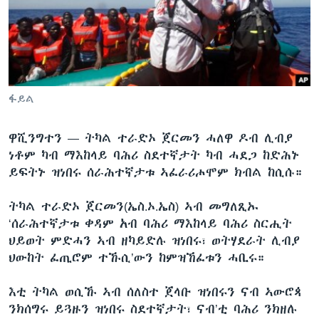
ቂሔ ጽልሚ
ቋንቋታት
ፋይል
ዋሺንግተን —
ትካል ተራድኦ ጀርመን ሓለዋ ዶብ ሊብያ
ነቶም ካብ ማእከላይ ባሕሪ ስደተኛታት ካብ ሓደጋ ከድሕኑ
ይፍትኑ ዝነበሩ ሰራሕተኛታቱ ኣፈራሪሖሞም ክብል ከሲሱ።
ትካል ተራድኦ ጀርመን(ኤስ.ኦ.ኤስ) ኣብ መግለጺኡ
‘ሰራሕተኛታቱ ቀዳም አብ ባሕሪ ማእከላይ ባሕሪ ስርሒት
ህይወት ምድሓን ኣብ ዘካይድሉ ዝነበሩ፣ ወትሃደራት ሊብያ
ህውከት ፈጢሮም ተኹሲ’ውን ከምዝኸፈቱን ሓቢሩ።
እቲ ትካል ወሲኹ ኣብ ሰለስተ ጀላቡ ዝነበሩን ናብ ኣውሮጳ
ንክሰግሩ ይጓዙን ዝነበሩ ስደተኛታት፣ ናብ’ቲ ባሕሪ ንክዘሉ