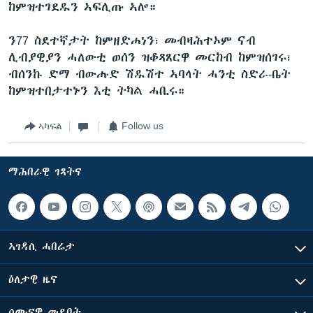
ከምዝተገደዱን ኣፍሊጡ ኣሎ።
ን77 ስደተኛታት ከምዘድሐነን፣ መብዛሕተኦም ናብ
ሊብያዊያን ሓለውቲ ወሰን ዝቆጻጸርዋ መርከብ ከምዝሰገሩ፣
ብሰንኩ ድማ ብውሑድ ሽዱሽተ ኣባላት ሓንቲ ስድራ-ቤት
ከምዝተበታተኑን እቲ ትካል ሓቢሩ።
ኣካፍል
Follow us
ማሕበራዊ ገጻትና
ኣገዳሲ ሓበሬታ
ዕለታዊ ዜና
ሰሙናዊ መደባት