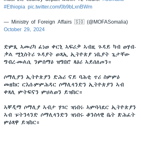
#Ethiopia
pic.twitter.com/0b9bLxnBWm
— Ministry of Foreign Affairs 🇸🇴 (@MOFASomalia)
October 29, 2024
ድምጺ ኣመሪካ ፈነወ ቀርኒ ኣፍሪቃ ኣብዚ ጉዳይ ካብ ወሃብ-
ቃል ሚኒስትሪ ጉዳያት ወጻኢ ኢትዮጵያ ነቢያት ጌታቸው
ግብረ-መልሲ ንምስማዕ ዝግበሮ ጻዕሪ ኣይሰለጦን።
ሶማሊያን ኢትዮጵያን ድሕሪ ናይ ባሕቲ ጥሪ ስምምዕ
መዘከር ርእሰ-ምምሕዳር ሶማሊላንድን ኢትዮጵያን ኣብ
ቀጻሊ ምትፍናን ምህልወን ይዝከር።
ኣቐዲማ ሶማሊያ ኣብታ ሃገር ዝነበሩ ኣምባሳደር ኢትዮጵያን
ኣብ ፑትንላንድ ሶማሊላንድን ዝነበሩ ቆንስላዊ ቤት ጽሕፈት
ምዕጻዋ ይዝከር።