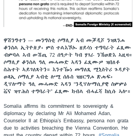
ቂሔ ጽልሚ
ቋንቋታት
ዋሽንግተን —
መንግስቲ ሶማሊያ ኣብ መቓዲሾ ንዝጸንሐ
ቆንስል ኢትዮጵያ፡ ምስ ተልእኾኡ ዘይሳነ ተግባራት ፈጺሙ
ብምባል ኣብ ውሽጢ 72 ሰዓታት ካብ ሃገራ ንኽወጽእ ኣዚዛ።
ሶማሊያ ቆንስል ዓሊ መሓመድ ኣዳን ፈጺሙዎ ዝበለቶ
ስሕተት ኣይገለጸትን። እንተዀነ መግለጺ ሚኒስትሪ ጉዳያት
ወጻኢ ሶማሊያ ኣብቲ ሎሚ ሰሉስ ዝዘርግሖ ጽሑፍ፡
ዲፕሎማት ዓሊ መሓመድ ኣዳን “ንዲፕሎማሲያዊ ስምምዕ
ቬና ዝጥሕስ ተግባራት” ፈጺሙ ክብል ብሓፈሻ ከሲሱ ኣሎ።
Somalia affirms its commitment to sovereignty &
diplomacy by declaring Mr Ali Mohamed Adan,
Counselor II at Ethiopia's Embassy, persona non grata
due to activities breaching the Vienna Convention. He
must the country depart within 72 hours.
#Somalia