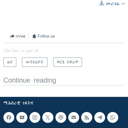
መራገፊ
ኣካፍል
Follow us
This item is part of
ዜና
መንእሰያት
ቀርኒ ኣፍሪቃ
Continue reading
ማሕበራዊ ገጻትና