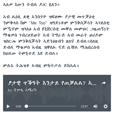
ኣለዎ እውን ትብል ዶ/ር ሄለን።
ኣብ ልዕሊ ደቂ ኣንስትዮ ዝፍፀሙ ፆታዊ መጥቓዕቲ
ንምቅላስ ከም ‘’Me Too’’ ዝዓይነቶም ምንቅስቓሳት ኣገደስቲ
ምዃኖም ዝገለፅ ኣብ ዩኒቨርስቲ መቐለ መምህር ጋዜጠኝነት
ማቴዎስ ገብረህይወት ኣብ ትግራይ ኣብ መሬት ወሪዶም
ዝስርሑ ምንቅስቓሳት ኣይንዕዘብን ዘለና ይብል።ስለዚ
ይብል ማቴዎስ ኣብዚ ዝዋስኡ ናይ ሲቭል ማሕበረሰብ
ክህልው ትምኒተይ እዩ ይብል።
ምሉእ ትሕዝቶ ኣብዚ ምክትታል ይክኣል።
ፆታዊ ጥቕዓት እንታይ የጠቓልል? ኣዋልድን ደቂ ኣንስትዮን ዓቐመን ክጥቀማን ከሐይላን ዘለው ፈተናታት!( 2ይ ኽፋል)
by
ድምጺ ኣሜሪካ
No media source currently available
0:00
13:07