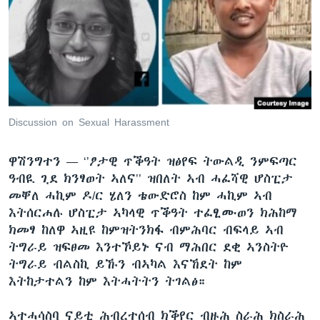
ቂሔ ጽልሚ
ቋንቋታት
Discussion on Sexual Harassment
ዋሽንግተን —
‘’ፆታዊ ጥቕዓት ዝፅየፍ ትውልዲ ንምፍጣር
ዓብዪ ጊደ ክንፃወት ኣለና’’ ዝበለት ኣብ ሓፈሻዊ ሆስፒታ
መቐለ ሓኪም ዶ/ር ሄለን ቴውድሮስ ከም ሓኪም ኣብ
እትሰርሐሉ ሆስፒታ ኣካላዊ ጥቕዓት ተፈፂሙወን ክሕከማ
ክመፃ ከለዋ ኣዚዩ ከምዝትንክፋ ብምሕባር ብፍላይ ኣብ
ትግራይ ዝፍፀመ እንተኾይኑ ናብ ማሕበር ደቂ ኣንስትዮ
ትግራይ ብልስኪ ይኹን ብኣካል እናኸደት ከም
እትከታተልን ከም እትሓትትን ትገልፅ።
ኣተሓሳስባ ናይቲ ሕብረተሰብ ክቕየር ብዙሕ ስራሕ ክስራሕ