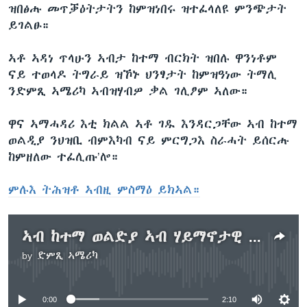
ዝበፅሑ መጥቓዕትታትን ከምዝነበሩ ዝተፈላለዩ ምንጭታት
ይገልፁ።
ኣቶ ኣዳነ ጥላሁን ኣብታ ከተማ ብርክት ዝበሉ ዋንነቶም
ናይ ተወላዶ ትግራይ ዝኾኑ ህንፃታት ከምዝዓነው ትማሊ
ንድምጺ ኣሜሪካ ኣብዝሃብዎ ቃል ገሊፆም ኣለው።
ዋና ኣማሓዳሪ እቲ ክልል ኣቶ ገዱ እንዳርጋቸው ኣብ ከተማ
ወልዲያ ንህዝቢ ብምእካብ ናይ ምርግጋእ ስራሓት ይሰርሑ
ከምዘለው ተፈሊጡ’ሎ።
ምሉእ ትሕዝቶ ኣብዚ ምስማዕ ይክኣል።
ኣብ ከተማ ወልድያ ኣብ ሃይማኖታዊ በዓል ብዝተላዕለ ግጭት 7 ሰባት ሞይቶም
by
ድምጺ ኣሜሪካ
No media source currently available
0:00
2:10