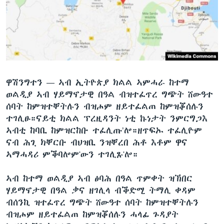
ቂሔ ጽልሚ
ቋንቋታት
ዋሽንግተን —
ኣብ ኢትዮጵያ ክልል ኣምሓራ ከተማ
ወልዲያ ኣብ ሃይማኖታዊ በዓል ብዝተፈጥረ ግጭት ሸውዓተ
ሰባት ከምዝተቐትሉን ብዝሖም ዘይተፈልጠ ከምዝቖሰሉን
ተገሊፁ።ናይቲ ክልል ፕረዚዳንት ነቲ ኩነታት ንምርግጋእ
ኣብቲ ከባቢ ከምዝርከቡ ተፈሊጡ’ሎ።ዘጥፍኡ ተፈሊዮም
ናብ ሕጊ ክቐርቡ ብህዝቢ ንዝቐረበ ሕቶ እቶም ዋና
ኣማሓዳሪ ምቕባሎም'ውን ተገሊጹ'ሎ።
ኣብ ከተማ ወልዲያ ኣብ ፅባሕ በዓል ጥምቀት ዝኽበር
ሃይማኖታዊ በዓል ቃና ዘገሊላ ብቕድሚ ትማሊ ቀዳም
ብሰንኪ ዝተፈጥረ ግጭት ሸውዓተ ሰባት ከምዝተቐትሉን
ብዝሖም ዘይተፈልጠ ከምዝቖሰሉን ሓላፊ ጉዳያት