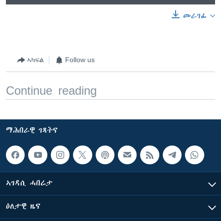
መራገፊ
ኣካፍል
Follow us
Continue reading
ማሕበራዊ ገጻትና
ኣገዳሲ ሓበሬታ
ዕለታዊ ዜና