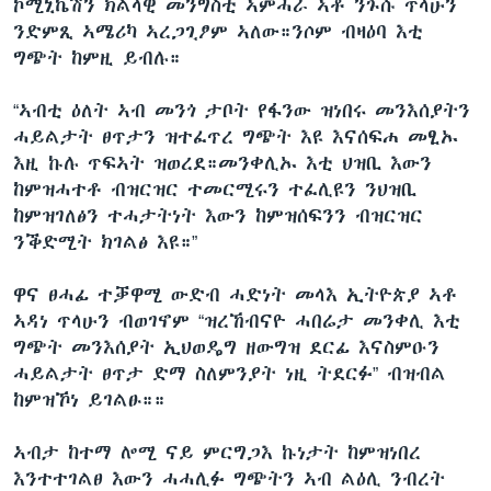
ኮሚኒኬሽን ክልላዊ መንግስቲ ኣምሓራ ኣቶ ንጉሱ ጥላሁን
ንድምጺ ኣሜሪካ ኣረጋጊፆም ኣለው።ንሶም ብዛዕባ እቲ
ግጭት ከምዚ ይብሉ።
“ኣብቲ ዕለት ኣብ መንጎ ታቦት የፋንው ዝነበሩ መንእሰያትን
ሓይልታት ፀጥታን ዝተፈጥረ ግጭት እዩ እናሰፍሐ መፂኡ
እዚ ኩሉ ጥፍኣት ዝወረደ።መንቀሊኡ እቲ ህዝቢ እውን
ከምዝሓተቶ ብዝርዝር ተመርሚሩን ተፈሊዩን ንህዝቢ
ከምዝገለፅን ተሓታትነት እውን ከምዝሰፍንን ብዝርዝር
ንቕድሚት ክገልፅ እዩ።”
ዋና ፀሓፊ ተቓዋሚ ውድብ ሓድነት መላእ ኢትዮጵያ ኣቶ
ኣዳነ ጥላሁን ብወገኖም “ዝረኸብናዮ ሓበሬታ መንቀሊ እቲ
ግጭት መንእሰያት ኢህወዴግ ዘውግዝ ደርፊ እናስምዑን
ሓይልታት ፀጥታ ድማ ስለምንያት ነዚ ትደርፉ” ብዝብል
ከምዝኾነ ይገልፁ።።
ኣብታ ከተማ ሎሚ ናይ ምርግጋእ ኩነታት ከምዝነበረ
እንተተገልፀ እውን ሓሓሊፉ ግጭትን ኣብ ልዕሊ ንብረት