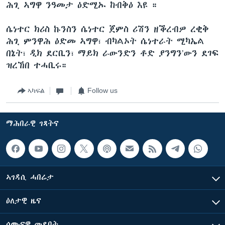
ሕጊ ኣግዋ ንዓመታ ዕድሚኡ ከብቅዕ እዩ ።
ሴነተር ክሪስ ኩንስን ሴነተር ጀምስ ሪሽን ዘቕረብዎ ረቂቅ
ሕጊ ምንዋሕ ዕድመ ኣግዋ፣ ብካልኦት ሴነተራት ሚካኤል
በኔት፣ ዲክ ደርቢን፣ ማይክ ራውንድን ቶድ ያንግን’ውን ደገፍ
ዝረኸበ ተሓቢሩ።
ኣካፍል
Follow us
ማሕበራዊ ገጻትና
ኣገዳሲ ሓበሬታ
ዕለታዊ ዜና
ሰሙናዊ መደባት