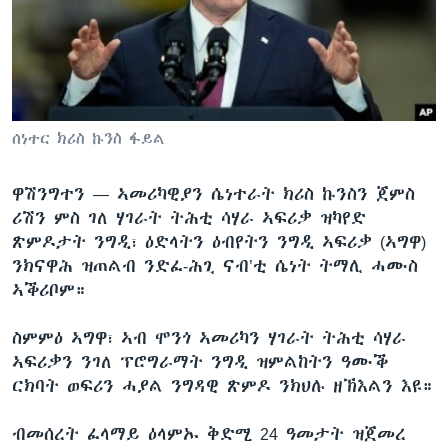
ቂሔ ጽልሚ
ቋንቋታት
ሰነተር ክሪስ ኩንስ ፋይል
ዋሽንግተን —
ኣመሪካዊያን ሴነተራት ክሪስ ኩንስን ጀምስ
ሪሽን ምስ ገለ ሃገራት ትሕቲ ሳሃራ ኣፍሪቃ ዝካየድ
ጽምዶታት ንግዲ፣ ዕድላትን ዕብየትን ንግዲ ኣፍሪቃ (ኣግዋ)
ንክናዋሕ ዝጠልብ ንድፈ-ሕጊ ናብ’ቲ ሴነት ትማሊ ሓሙስ
ኣቕሪቦም።
ስምምዕ ኣግዋ፣ ኣብ ሞንጎ ኣመሪካን ሃገራት ትሕቲ ሳሃራ
ኣፍሪቃን ንገለ ፕሮግራማት ንግዲ ዝምልከትን ዓሙቕ
ርክባት ወፍሪን ሓያል ንግዳዊ ጽምዶ ንክህሉ ዘኽእልን እዩ።
ብመሰረት ፈላማይ ዕላምኡ ቅድሚ 24 ዓመታት ዝጀመረ