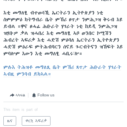
እቲ መግለፂ ብተወሳኺ ኤርትራን ኢትዮጵያን ነቲ
ስምምምዕ ክትግብራ ቤት ምኽሪ ፀጥታ ንምሕጋዝ ቅሩብ እዩ
ይብል ።ዋና ፀሓፊ ሕቡራት ሃገራት ነቲ ከይዲ ንምሕጋዝ
ዝሃቡዎ ቃል ዝሓበረ እቲ መግለፂ ኣቦ ወንበር ኮሚሽን
ሕብረት ኣፍሪቃ እቲ ሓድሽ ምዕባለ ኤርትራን ኢትዮጵያን
ሓድሽ ምዕራፍ ምትሕብባርን ሰናይ ጉርብትናን ዝኸፍት እዩ
ምባሎም እውን እቲ መግለፂ ሓቢሩ’ሎ።
ምሉእ ትሕዝቶ መግለጺ ቤት ምኽሪ ጸጥታ ሕቡራት ሃገራት
ኣብዚ ምንባብ ይክኣል።
ኣካፍል
Follow us
This item is part of
ዜና
ቀርኒ ኣፍሪቃ