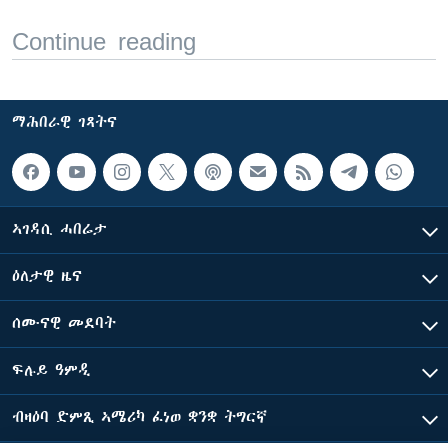
Continue reading
ማሕበራዊ ገጻትና
ኣገዳሲ ሓበሬታ
ዕለታዊ ዜና
ሰሙናዊ መደባት
ፍሉይ ዓምዲ
ብዛዕባ ድምጺ ኣሜሪካ ፈነወ ቋንቋ ትግርኛ