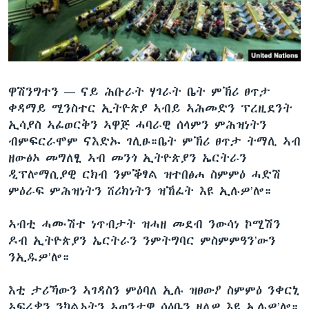
ቂሔ ጽልሚ
ቋንቋታት
ዋሽንግተን —
ናይ ሕቡራት ሃገራት ቤት ምኽሪ ፀጥታ
ቀዳማይ ሚንስተር ኢትዮጵያ ኣብይ ኣሕመድን ፕረዚደንት
ኢሳያስ ኣፈወርቅን ኣዋጅ ሓባራዊ ሰላምን ምሕዝነትን
ብምፍርራሞም ናእድኡ ገሊፁ።ቤት ምኽሪ ፀጥታ ትማሊ ኣብ
ዘውፅኦ መግለፂ ኣብ መንጎ ኢትዮጵያን ኤርትራን
ዲፕሎማሲያዊ ርክብ ንምቕፃል ዝተበፅሐ ስምምዕ ሓድሽ
ምዕራፍ ምሕዝነትን ሸሪክነትን ዝኸፈት እዩ ኢሉዎ’ሎ።
ኣብቲ ሓሙሽተ ነጥብታት ዝሓዘ መደብ ንውሳነ ኮሚሽን
ዶብ ኢትዮጵያን ኤርትራን ንምትግባር ምስምምዓን’ውን
ንኢዱዎ’ሎ።
እቲ ታሪኻውን ኣገዳስን ምዕባለ ኢሉ ዝፀውዖ ስምምዕ ንቀርኒ
ኣፍሪቃን ንካልኦትን ኣወንታዊ ሳዕቤን ዘለዎ እዩ ኢሉዎ’ሎ።