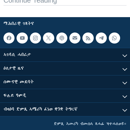
Continue reading
ማሕበራዊ ገጻትና
ኣገዳሲ ሓበሬታ
ዕለታዊ ዜና
ሰሙናዊ መደባት
ፍሉይ ዓምዲ
ብዛዕባ ድምጺ ኣሜሪካ ፈነወ ቋንቋ ትግርኛ
ድምጺ ኣመሪካ ብመሰል ጸሓፊ ዝተሓለወዩ።