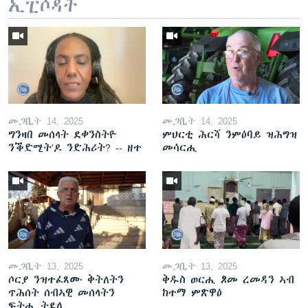
ኢፒሶዳት
መጋቢት 14, 2025
መጋቢት 14, 2025
ግንዛበ መሰላት ደቀንስትዮ
ምህርቲ ሕርሻ ንምዕባይ ዝሕግዝ
ንቕድሚት'ዶ ንድሕሪት? -- ዘተ
መሳርሒ
መጋቢት 13, 2025
መጋቢት 13, 2025
ሶርያ ንዝተፈጸሙ ቅትለትን
ቅዱስ ወርሒ ጾመ ረመዳን ኣብ
ጥሕሰት ሰብኣዊ መሰላትን
ከተማ ምጽዋዕ
ፍትሒ ትደሊ