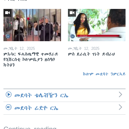
መጋቢት 12, 2025
መጋቢት 12, 2025
ምእሳር ፍልስጤማዊ ተመሃራይ
ምስ ደራሲት ገነት ይብራህ
ዩኒቨርስቲ ኮሎምቢያን ዘስዓቦ
ክትዕን
ኩሎም መደባት ንምርኣይ
መደባት ቴሌቭዥን ርኤ
መደባት ሬድዮ ርኤ