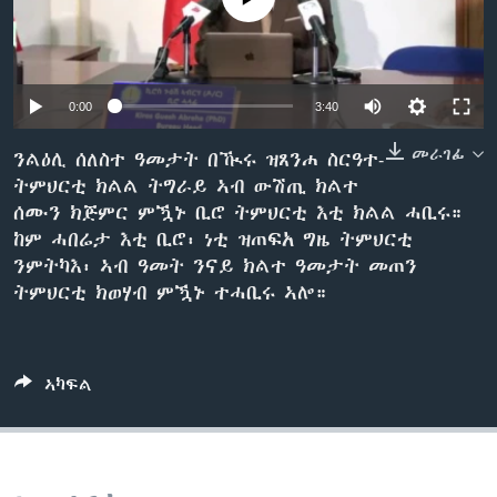
ቂሔ ጽልሚ
ቋንቋታት
0:00
3:40
መራገፊ
ንልዕሊ ሰለስተ ዓመታት በዂሩ ዝጸንሐ ስርዓተ-
ትምህርቲ ክልል ትግራይ ኣብ ውሽጢ ክልተ
ሰሙን ክጅምር ምዃኑ ቢሮ ትምህርቲ እቲ ክልል ሓቢሩ።
ከም ሓበሬታ እቲ ቢሮ፡ ነቲ ዝጠፍአ ግዜ ትምህርቲ
ንምትካእ፡ ኣብ ዓመት ንናይ ክልተ ዓመታት መጠን
ትምህርቲ ክወሃብ ምዃኑ ተሓቢሩ ኣሎ።
ኣካፍል