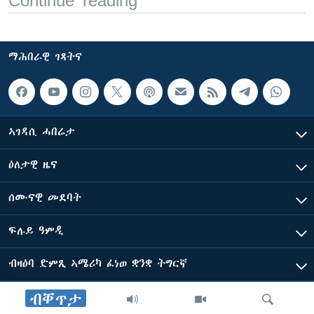
Continue reading
ማሕበራዊ ገጻትና
ኣገዳሲ ሓበሬታ
ዕለታዊ ዜና
ሰሙናዊ መደባት
ፍሉይ ዓምዲ
ብዛዕባ ድምጺ ኣሜሪካ ፈነወ ቋንቋ ትግርኛ
ብቐጥታ
ድምጺ ኣመሪካ ብመሰል ጸሓፊ ዝተሓለወዩ።