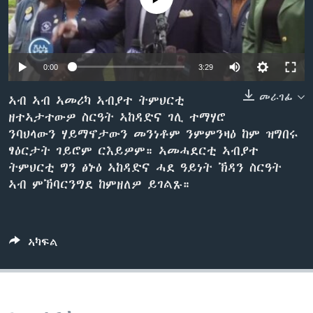
ቂሔ ጽልሚ
ቋንቋታት
0:00
3:29
መራገፊ
ኣብ ኣብ ኣመሪካ ኣብያተ ትምህርቲ
ዘተኣታተውዎ ስርዓት ኣከዳድና ገሊ ተማሃሮ
ንባህላውን ሃይማኖታውን መንነቶም ንምምንዛዕ ከም ዝግበሩ
ፃዕርታት ገይሮም ርእይዎም። ኣመሓደርቲ ኣብያተ
ትምህርቲ ግን ፅኑዕ ኣከዳድና ሓደ ዓይነት ኽዳን ስርዓት
ኣብ ምኽባርንግደ ከምዘለዎ ይገልጹ።
ኣካፍል