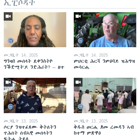
ኢፒሶዳት
መጋቢት 14, 2025
መጋቢት 14, 2025
ግንዛበ መሰላት ደቀንስትዮ
ምህርቲ ሕርሻ ንምዕባይ ዝሕግዝ
ንቕድሚት'ዶ ንድሕሪት? -- ዘተ
መሳርሒ
መጋቢት 13, 2025
መጋቢት 13, 2025
ሶርያ ንዝተፈጸሙ ቅትለትን
ቅዱስ ወርሒ ጾመ ረመዳን ኣብ
ጥሕሰት ሰብኣዊ መሰላትን
ከተማ ምጽዋዕ
ፍትሒ ትደሊ