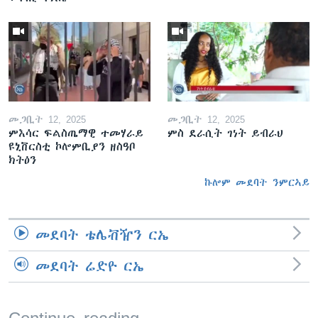
መጋቢት 12, 2025
መጋቢት 12, 2025
ምእሳር ፍልስጤማዊ ተመሃራይ
ምስ ደራሲት ገነት ይብራህ
ዩኒቨርስቲ ኮሎምቢያን ዘስዓቦ
ክትዕን
ኩሎም መደባት ንምርኣይ
መደባት ቴሌቭዥን ርኤ
መደባት ሬድዮ ርኤ