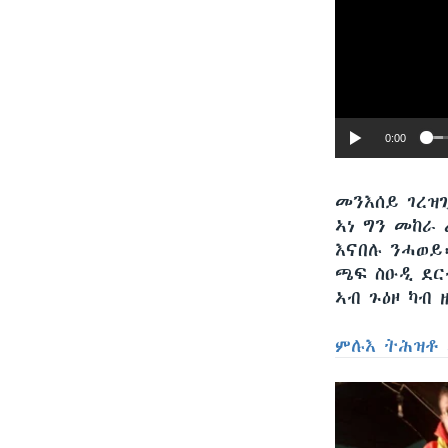
0:00
መንእሰይ ገረዝጊ
ኣነ ግን መከራ
እናበሉ ንሓወይ
ጫፍ ስዑዲ ደር
ኣብ ጉዕዞ ካብ 
ምሉእ ትሕዝቶ 