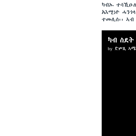
ካብኡ ተሳኺዑለ
አእሚነዮ ሓንጎ
ተመሊሰ፡፡ ኣብ
by
ድምጺ ኣሜ