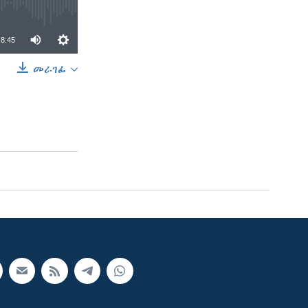
8:45
መራገፊ
SHARE