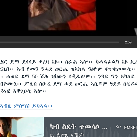
2:59
EMBED
ሄር ድማ ደላላይ ቀረባ እዩ፡፡ ሰራሕ ኣሎ፡፡ ክሓልፈልካ እዩ ኢ
 ረኪበ፡፡ ኣብ የመን ንሓደ ወርሒ ዝኣክል ዓፅዮም ቀጥቂጦሙኒ፡፡
፡፡ ሓወይ ደማ 50 ሽሕ ዝከውን ሰዲዱሎም፡፡ ንዓይ ግን ኣካለ
ብዮሙኒ፡፡ ፖሊስ ስዑዲ ደማ ሓደ ወርሒ ኣሲሮም ዓደይ ሰዲዶሙ
ዘጓነፎ ኣዋጊዑኒ ኣሎ፡፡
ኣብዚ ምስማዕ ይክኣል፡፡
ካብ ስደት ተመላሶ ብዛዕባ ዘይሕጋዊ ስደት እንታይ ይብሉ?
EMBE
by
ድምጺ ኣሜሪካ