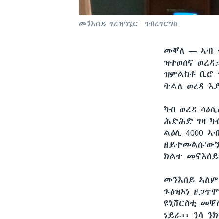
መንእሰይ ገረዝግሄር ገብረገርግስ
መቐለ —
ኣብ 
ዝተወሰና ወረዳ
ዝምልከቶ ቢሮ 
ትልለ ወረዳ እያ
ካብ ወረዳ ሳዕሲ
ሕድሕድ ገዛ ካብ
ልዕሊ 4000 ኣ
ዘይተመልሱ’ውን
ክልተ መናእሰይ
መንእሰይ ኣለም
ጉዕዝኦነ ዘጋጥ
ዩኒቨርስቲ መቐለ
ነይራ፡፡ ንሳ ን