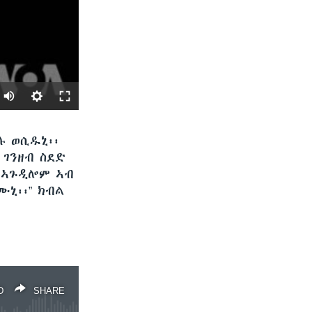
SHARE
ሉ ወሲዱኒ፡፡
 ገንዘብ ስደድ
ይ ኣጉዲሎም ኣብ
ኒ፡፡” ክብል
D
SHARE
width
px