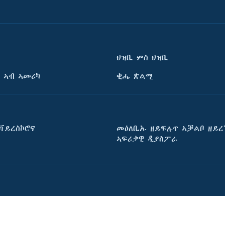
ህዝቢ ምስ ህዝቢ
 ኣብ ኣመሪካ
ቂሔ ጽልሚ
ቫይረስኮሮና
መዕለቢኡ ዘይፍሉጥ ኣቓልቦ ዘይረ
ኣፍሪቃዊ ዲያስፖራ
Terms of Use and Privacy Notic