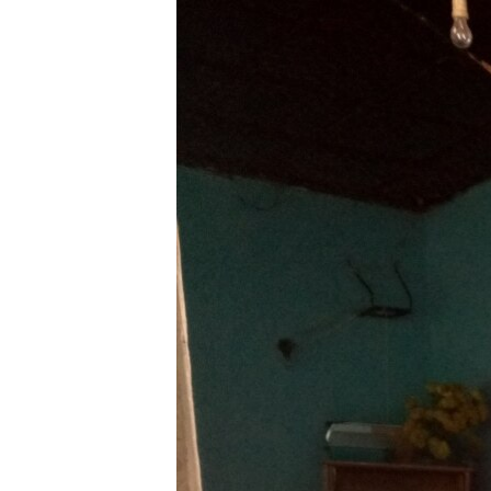
ቂሔ ጽልሚ