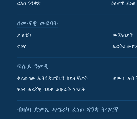
ርእሰ ዓንቀጽ
ዕለታዊ ፈነወ
ሰሙናዊ መደባት
ፖለቲካ
መንእሰያት
ጥዕና
ኤርትራውያን
ትምህርቲ እንግሊዝኛ
ማሕበራዊ ገጻትና
ፍሉይ ዓምዲ
ቅልውላው ኢትዮጵያዊያን ስደተኛታት
ጠመተ ኣብ 
ዋዕላ ሓፈሻዊ ባይቶ ሕቡራት ሃገራት
ቋንቋታት
ብዛዕባ ድምጺ ኣሜሪካ ፈነወ ቋንቋ ትግርኛ
ብዛዕባ ድምጺ ኣሜሪካ ፈነወ ቋንቋ ትግርኛ
Accessibility