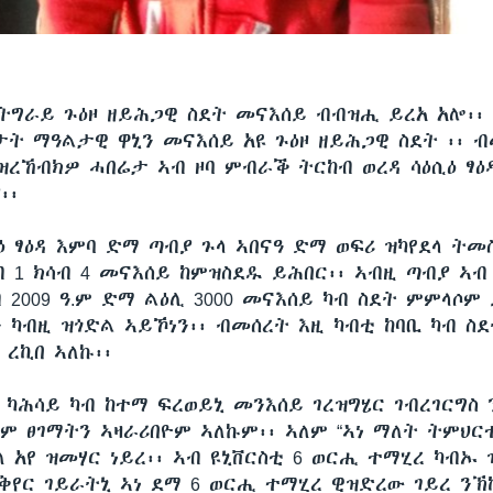
ትግራይ ጉዕዞ ዘይሕጋዊ ስደት መናእሰይ ብብዝሒ ይረአ አሎ፡፡
ታት ማዓልታዊ ዋኒን መናእሰይ አዩ ጉዕዞ ዘይሕጋዊ ስደት ፡፡ 
ዝረኸብክዎ ሓበሬታ ኣብ ዞባ ምብራቕ ትርከብ ወረዳ ሳዕሲዕ ፃዕ
፡፡
ዕ ፃዕዳ እምባ ድማ ጣብያ ጉላ ኣበናዓ ድማ ወፍሪ ዝካየደላ ትመ
 1­ ክሳብ 4 መናእሰይ ከምዝስደዱ ይሕበር፡፡ ኣብዚ ጣብያ ኣብ 
ብ 2009 ዓ.ም ድማ ልዕሊ 3000 መናእሰይ ካብ ስደት ምምላሶም
 ካብዚ ዝጎድል ኣይኾነን፡፡ ብመሰረት እዚ ካብቲ ከባቢ ካብ ስ
 ረኪበ ኣለኩ፡፡
 ካሕሳይ ካብ ከተማ ፍረወይኒ መንእሰይ ገረዝግሄር ገብረገርግስ
ሞም ፀገማትን ኣዛራሪበዮም ኣለኩም፡፡ ኣለም “ኣነ ማለት ትምህር
 አየ ዝመሃር ነይረ፡፡ ኣብ ዩኒቨርስቲ 6 ወርሒ ተማሂረ ካብኡ
ክቅየር ገይራትኒ ኣነ ደማ 6 ወርሒ ተማሂረ ዊዝድረው ገይረ ንኽ