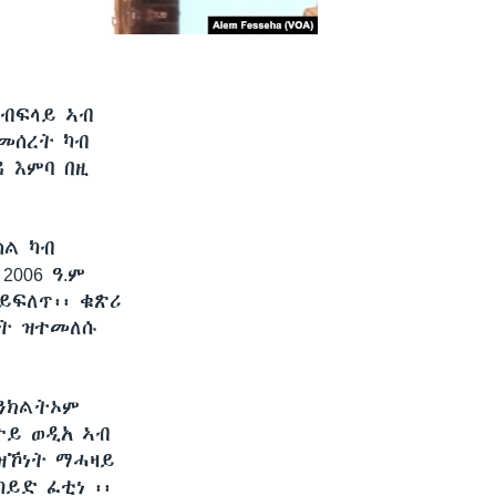
 ብፍላይ ኣብ
ብመሰረት ካብ
ዳ እምባ በዚ
ስል ካብ
2006 ዓ.ም
 ይፍለጥ፡፡ ቁጽሪ
ደት ዝተመለሱ
 ንክልትኦም
ተይ ወዲአ ኣብ
 ዝኾነት ማሓዛይ
ከይድ ፈቲነ ፡፡