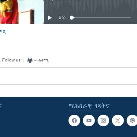
No media source currently available
0:00
ምጺ
EMBED
Follow us
መሕተሚ
ና
ማሕበራዊ ገጻትና