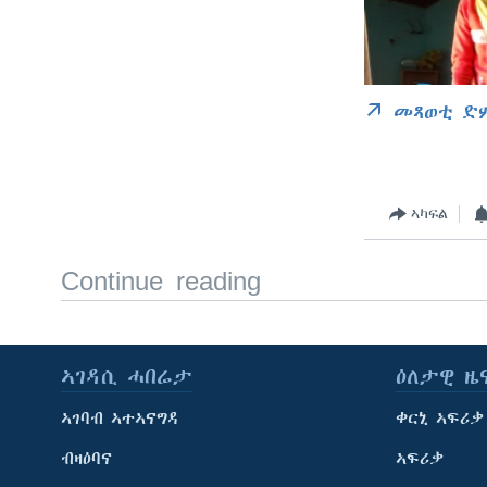
መጻወቲ ድ
ኣካፍል
Continue reading
ኣገዳሲ ሓበሬታ
ዕለታዊ ዜ
ኣገባብ ኣተኣናግዳ
ቀርኒ ኣፍሪቃ
ብዛዕባና
ኣፍሪቃ