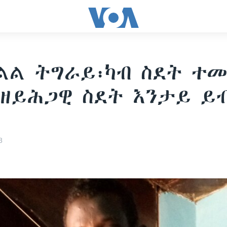
ልል ትግራይ፡ካብ ስደት ተመ
 ዘይሕጋዊ ስደት እንታይ ይ
8