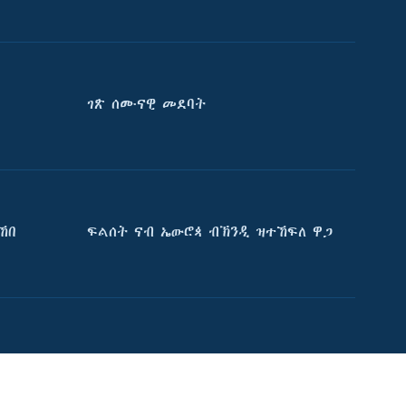
ገጽ ሰሙናዊ መደባት
ኸበ
ፍልሰት ናብ ኤውሮጳ ብኽንዲ ዝተኸፍለ ዋጋ
e
ድምጺ ኣመሪካ ብመሰል ጸሓፊ ዝተሓለወዩ።