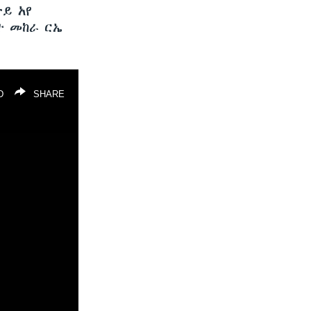
ይ አየ
ት መከራ ርኤ
D
SHARE