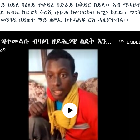
ይ ክይደ ባዕለይ ተቀይረ ስድራይ ክቅይር ከይደ፡፡ ኣብ ማሓዙተ
ላይ ኣብኡ ከይድካ ቅርሺ ቡዙሕ ከምዝርከብ ኣሚነ ከይደ፡፡ ማዓ
 መንገዲ ህይወት ማይ ፅምኢ ክትሓልፍ ርአ ሓዚነ”ትብል፡፡
ካብ ስደት ዝተመልሱ ብዛዕባ ዘይሕጋዊ ስደት እንታይ ይብሉ?
EMBE
ሪካ
No media source currently available