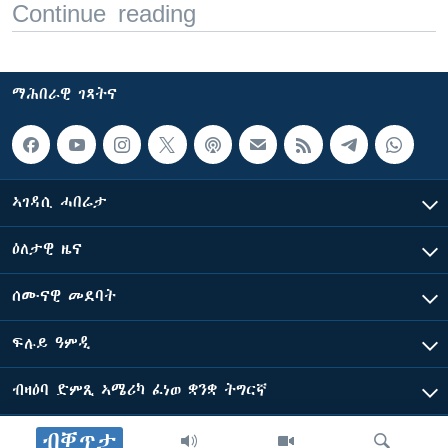
Continue reading
ማሕበራዊ ገጻትና
ኣገዳሲ ሓበሬታ
ዕለታዊ ዜና
ሰሙናዊ መደባት
ፍሉይ ዓምዲ
ብዛዕባ ድምጺ ኣሜሪካ ፈነወ ቋንቋ ትግርኛ
ብቐጥታ
ድምጺ ኣመሪካ ብመሰል ጸሓፊ ዝተሓለወዩ።