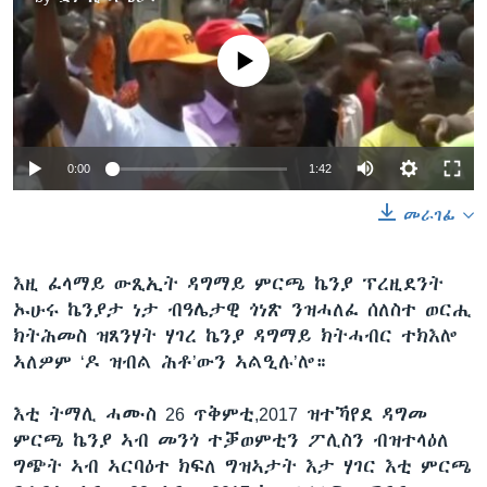
No media source currently available
0:00
1:42
መራገፊ
እዚ ፈላማይ ውጺኢት ዳግማይ ምርጫ ኬንያ ፕረዚደንት
ኡሁሩ ኬንያታ ነታ ብዓሌታዊ ጎነጽ ንዝሓለፈ ሰለስተ ወርሒ
ክትሕመስ ዝጸንሃት ሃገረ ኬንያ ዳግማይ ክትሓብር ተክእሎ
ኣለዎም ‘ዶ ዝብል ሕቶ’ውን ኣልዒሉ’ሎ።
እቲ ትማሊ ሓሙስ 26 ጥቅምቲ,2017 ዝተኻየደ ዳግመ
ምርጫ ኬንያ ኣብ መንጎ ተቓወምቲን ፖሊስን ብዝተላዕለ
ግጭት ኣብ ኣርባዕተ ክፍለ ግዝኣታት እታ ሃገር እቲ ምርጫ