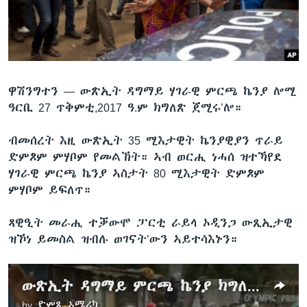
ቂሔ ጽልሚ
ቋንቋታት
ዋሽንግተን —
ውጽኢት ዳግማይ ሃገራዊ ምርጫ ኬንያ ሎሚ
ዓርቢ 27 ጥቅምቲ,2017 ዓ.ም ክግለጽ ጀሚሩ’ሎ።
ብመሰረት እዚ ውጽኢት 35 ሚእታዊት ኬንያዊያን ጥራይ
ድምጾም ምሃቦም የመልኽት። ኣብ ወርሒ ነሓሰ ዝተኻየደ
ሃገራዊ ምርጫ ኬንያ ኣስታት 80 ሚእታዊት ድምጾም
ምሃቦም ይፍለጥ።
ጻዊዒት መራሒ ተቓውሞ ፓርቲ ራይላ ኦዲንጋ ውጺኢታዊ
ዝኾነ ይመስል ዝብሉ ወገናት’ውን ኣይተሳእኑን።
ውጽኢት ዳግማይ ምርጫ ኬንያ ክግለጽ ጀሚሩ
by
ድምጺ ኣሜሪካ