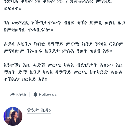
ንጽባሕ ቀዳም 28 ቀዳም 2017 ክመሓላለፍ ምግዳዱ
ይፍለጥ።
ገለ መምረጺ ኑቕጣታት’ውን ብዘይ ዝኾነ ድምጺ ወሃቢ ዜጋ
ከምዝወዓሉ ተሓቢሩ’ሎ።
ራይላ ኦዲንጋ ካብቲ ዳግማይ ምርጫ ኬንያ ንገዛእ ርእሶም
ምግላሎም ንኡሁሩ ኬንያታ ምሉእ ዓወት ዝህብ እዩ።
እንተኾነ እዚ ሓድሽ ምርጫ ካልእ ብድሆታት ኣለዎ፡ እዚ
ማለት ድማ ኬንያ ካልእ ዳግማይ ምርጫ ከተካይድ ልዑል
ተኽእሎ ዘርእይ እዩ።
ኣካፍል
Follow us
ዊንታ ኪዳነ