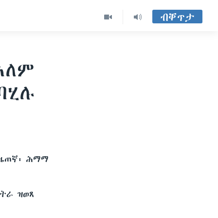
ብቐጥታ
ኣለም
ባሂሉ
ጋዜጠኛ፡ ሕማማ
ርትራ ዝወጸ