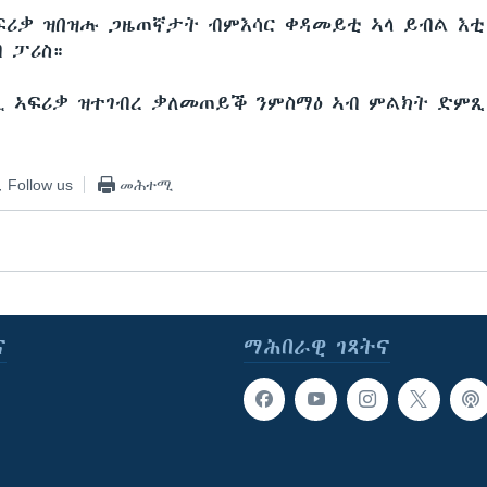
ፍሪቃ ዝበዝሑ ጋዜጠኛታት ብምእሳር ቀዳመይቲ ኣላ ይብል እቲ
 ፓሪስ።
ሊ ኣፍሪቃ ዝተገብረ ቃለመጠይቕ ንምስማዕ ኣብ ምልክት ድምጺ
Follow us
መሕተሚ
ና
ማሕበራዊ ገጻትና