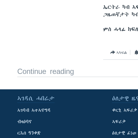
ቂሔ ጽልሚ
ኤርትራ ካብ ኣ
ጋዜጠኛታት ካብ
ምስ ሓላፊ ክፍ
ኣካፍል
Continue reading
ኣገዳሲ ሓበሬታ
ዕለታዊ ዜ
ኣገባብ ኣተኣናግዳ
ቀርኒ ኣፍሪቃ
ብዛዕባና
ኣፍሪቃ
ርእሰ ዓንቀጽ
ዕለታዊ ፈነወ