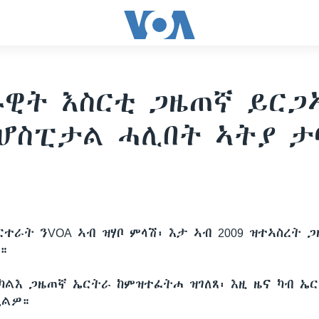
ዊት እስርቲ ጋዜጠኛ ይርጋ
፡ሆስፒታል ሓሊበት ኣትያ ታ
ርተራት ንVOA ኣብ ዝሃቦ ምላሽ፡ እታ ኣብ 2009 ዝተኣስረት 
።
 ካልእ ጋዜጠኛ ኤርትራ ከምዝተፈትሐ ዝገለጸ፡ እዚ ዜና ካብ ኤ
ኢልዎ።