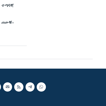
 ተጣባቒ
 ጠውቑ፡