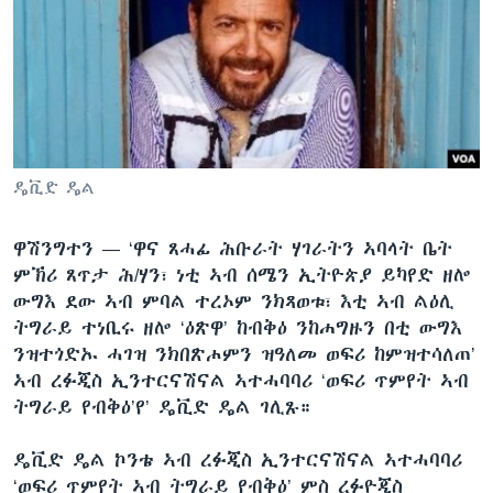
ቂሔ ጽልሚ
ቋንቋታት
ዴቪድ ዴል
ዋሽንግተን —
‘ዋና ጸሓፊ ሕቡራት ሃገራትን ኣባላት ቤት
ምኽሪ ጸጥታ ሕ/ሃን፣ ነቲ ኣብ ሰሜን ኢትዮጵያ ይካየድ ዘሎ
ውግእ ደው ኣብ ምባል ተረኦም ንክጻወቱ፣ እቲ ኣብ ልዕሊ
ትግራይ ተነቢሩ ዘሎ ‘ዕጽዋ’ ከብቅዕ ንከሐግዙን በቲ ውግእ
ንዝተጎድኡ ሓገዝ ንክበጽሖምን ዝዓለመ ወፍሪ ከምዝተሳለጠ’
ኣብ ረፉጂስ ኢንተርናሽናል ኣተሓባባሪ ‘ወፍሪ ጥምየት ኣብ
ትግራይ የብቅዕ’የ’ ዴቪድ ዴል ገሊጹ።
ዴቪድ ዴል ኮንቴ ኣብ ረፉጂስ ኢንተርናሽናል ኣተሓባባሪ
‘ወፍሪ ጥምየት ኣብ ትግራይ የብቅዕ’ ምስ ረፉዮጂስ