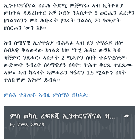
ኢንተርናሽናል ስራሕ ቅድሚ ምጅማሩ፣ ኣብ ኢትዮጵያ
ምክትል ዳይረክተር ኦቻ ኮይኑ ንኣስታት 5 ወርሒን ፈረቃን
ዘገልገለንን ምስ ሕቡራት ሃገራት ንልዕሊ 20 ዓመታት
ዘሰርሐን ’ውን እዩ።
አብ ሰሜናዊ ኢትዮጵያ ብሕልፊ ኣብ ለን ትግራይ ዘሎ
ሰብኣዊ ቅልውላው ክገልጾ ከሎ ‘ዓሚ ሕዳር ውግእ ካብ
ዝጅምር ንደሓር፣ ኣስታት 2 ሚልዮን ሰባት ተፈናቂሎም፣
ውድመት ንብረት ሰላማዊያን ሰባት፣ ትሕተ ቅርጺ ተፈጺሙ
ኣሎ። ኣብ ክልላት ኣምሓራን ዓፋርን 1.5 ሚልዮን ሰባት
ተለኪሞም እዮም’ ይብል።
ምሉእ ትሕዝቶ ኣብዚ ምስማዕ ይክኣል::
ምስ ወካሊ ረፍዩጂ ኢንተርናሽናል ዝተካየደ ቃለ ምልልስ
by
ድምጺ ኣሜሪካ
No media source currently available