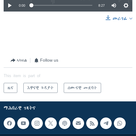
0:00
8:27
መራገፊ
ኣካፍል
Follow us
This item is part of
ዜና
እዋናዊ ጉዳያት
ሰሙናዊ መደባት
ማሕበራዊ ገጻትና