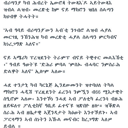
ብሪጣንያ ካብ ሕብረት ኤውሮጳ ትውጻእ`ዶ ኣይትውጻእ
ዝብል ልዝብ፡ መረጽቲ ከም ናይ ማክሮን ዝበለ ስልጣን
ክህብዋ ትሓትት።
“ኣብ ዓባይ ብሪጣንያ`ውን ኣብ`ቲ ንገብሮ ልዝብ ሓያል
መርገጺ ንኽንሕዝ ካብ መረጽቲ ሓያል ስልጣን ምርካብና
ክነረጋግጽ ኣለና።”
ናይ ኣሜሪካ ፕረዝደንት ትራምፕ ብናይ ትዊተር መልእኽቲ
፡” ዓብይ ዓወት`ዩ “ድሕሪ ምባል “ምስኡ ብሓባር ንምስራሕ
ድልዋት ኣለና” ኢሎም ኣለው።
ሓደ ተንታኒ ካብ ካርኔጅ ኢንደውመንት ዝተባህለ ትካል
ማክሮን ሓዲሽ ፕረዚደንት ፈረንሳ ንምዃን ብ66 ሚእታዊት
ስዒሮም ኣለው፡ እንተኾነ ንሓደ ኣብ ፖለቲካ ፈረንሳ ብዙሕ
ዘይፍለጥ ፖሊቲከኛ ዓቢይ ፈተና`ዩ ዝጽበዮ ዘሎ። ዝቕጽል
ስራሕ ኣብ ዘቤታዊ ኣጀንዳታት ክዕወት እንተኾይኑ፡ ኣብ
ፓርላማን ኣብ ሰነትን እኹል መናብር ከረጋግጽ ኣለዎ
ይብል ።