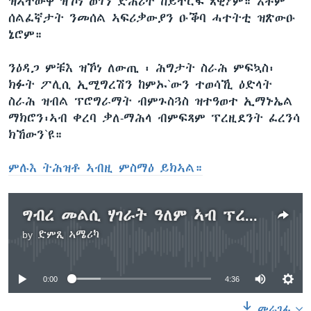
ዝኣተውዋ ዝኾነ ወገን ድሕሪት ከይተርፍ ጸዊዖም። እቶም
ሰልፈኛታት ንመሰል ኣፍሪቃውያን ዑቕባ ሓተትቲ ዝጽውዑ
ኔሮም።
ንዕዳጋ ምቹእ ዝኾነ ለውጢ ፡ ሕግታት ስራሕ ምፍኳስ፡
ክፉት ፖሊሲ ኢሚግረሽን ከምኡ`ውን ተወሳኺ ዕድላት
ስራሕ ዝብል ፕሮግራማት ብምጉስጓስ ዝተዓወተ ኢማኑኤል
ማክሮን፡ኣብ ቀረባ ቃለ-ማሕላ ብምፍጻም ፕረዚደንት ፈረንሳ
ክኸውን`ዩ።
ምሉእ ትሕዝቶ ኣብዚ ምስማዕ ይክኣል።
ግብረ መልሲ ሃገራት ዓለም ኣብ ፕረዝደንታዊ ምርጫ ፈረንሳ
by
ድምጺ ኣሜሪካ
No media source currently available
0:00
4:36
መራገፊ