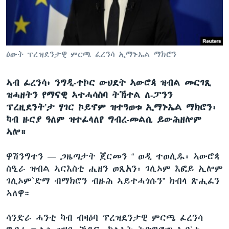
ቂሔ ጽልሚ
ቋንቋታት
ዕውት ፕረዝደንታዊ ምርጫ ፈረንሳ ኢማኑኤል ማክሮን
ኣብ ፈረንሳ፡ ንግዲ-ተኮር ውህደት ኣውሮጳ ዝብል መርገጺ
ዝሓዘትን የማናዊ ኣተሓሳስባ ትኽተል ለ-ፓንን
ፕረዚደንት’ታ ሃገር ኮይኖም ዝተዓወቱ ኢማኑኤል ማክሮን፡
ካብ ዙርያ ዓለም ዝተፈላለየ ግብረ-መልሲ ይውሕዘሎም
ኣሎ።
ዋሽንግተን —
ጋዜጣታት ጀርመን “ ወዲ ተወሊዱ፡ ኣውሮጳ
ስዒራ ዝብል ኣርእስቲ ሒዘን ወጺአን፡ ገሊኦም እፎይ ኢሎም
ገሊኦም`ድማ ብማክሮን ብዙሕ ኣይተሓጎሱን” ክብላ ጽሒፈን
ኣለዋ።
ሳንድራ ሓንቲ ካብ ብዛዕባ ፕረዝደንታዊ ምርጫ ፈረንሳ