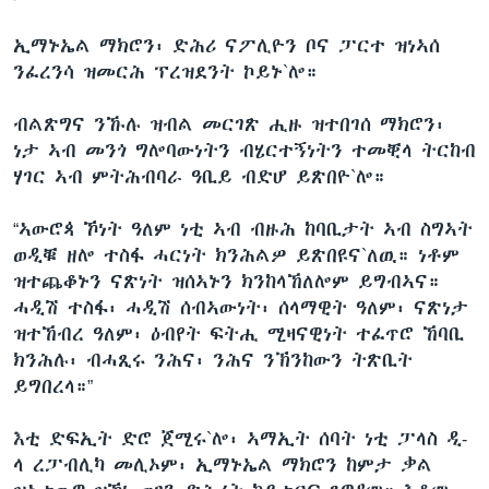
ኢማኑኤል ማክሮን፡ ድሕሪ ናፖሊዮን ቦና ፓርተ ዝነኣሰ
ንፈረንሳ ዝመርሕ ፕረዝደንት ኮይኑ`ሎ።
ብልጽግና ንኹሉ ዝብል መርገጽ ሒዙ ዝተበገሰ ማክሮን፡
ነታ ኣብ መንጎ ግሎባውነትን ብሄርተኝነትን ተመቒላ ትርከብ
ሃገር ኣብ ምትሕብባራ ዓቢይ ብድሆ ይጽበዮ`ሎ።
“ኣውሮጳ ኾነት ዓለም ነቲ ኣብ ብዙሕ ከባቢታት ኣብ ስግኣት
ወዲቑ ዘሎ ተስፋ ሓርነት ክንሕልዎ ይጽበዩና`ለዉ። ነቶም
ዝተጨቆኑን ናጽነት ዝሰኣኑን ክንከላኸለሎም ይግብኣና።
ሓዲሽ ተስፋ፡ ሓዲሽ ሰብኣውነት፡ ሰላማዊት ዓለም፡ ናጽነታ
ዝተኸብረ ዓለም፡ ዕብየት ፍትሒ ሚዛናዊነት ተፈጥሮ ኸባቢ
ክንሕሉ፡ ብሓጺሩ ንሕና፡ ንሕና ንኽንከውን ትጽቢት
ይግበረላ።”
እቲ ድፍኢት ድሮ ጀሚሩ`ሎ፡ ኣማኢት ሰባት ነቲ ፓላስ ዲ-
ላ ረፓብሊካ መሊኦም፡ ኢማኑኤል ማክሮን ከምታ ቃል