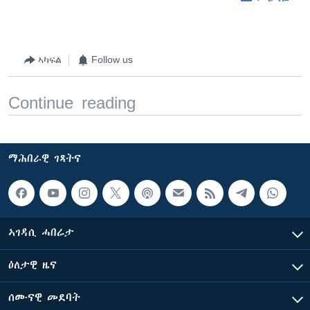
ኣካፍል
Follow us
Continue reading
ማሕበራዊ ገጻትና
ኣገዳሲ ሓበሬታ
ዕለታዊ ዜና
ሰሙናዊ መደባት