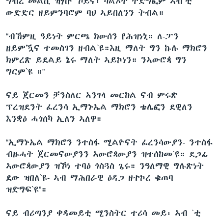
ግብረ መልሲ ዝሃቡ ኾይና፡ ካልኦት ትድግፎም ኣብ`ቲ
ውድድር ዘይምንባሮም ባህ ኣይበለንን ትብል።
“ብኸምዚ ዓይነት ምርጫ ክውሰን የሕዝነኒ። ለ-ፓን
ዘይምዃና ተመስገን ዘብል`ዩ።እዚ ማለት ግን ኩሉ ማክሮን
ክምረጽ ይደልይ ኔሩ ማለት ኣይኮነን። ንኣውሮጳ ግን
ግርም`ዩ ።”
ናይ ጀርመን ቻንስለር ኣንገላ መርከል ናብ ምሩጽ
ፕረዝደንት ፈረንሳ ኢማኑኤል ማክሮን ቴሌፎን ደዊለን
እንቋዕ ሓጎሰካ ኢለን ኣለዋ።
“ኢማኑኤል ማክሮን ንተስፋ ሚልዮናት ፈረንሳውያን- ንተስፋ
ብዙሓት ጀርመናውያንን ኣውሮጳውያን ዝተሰከመ`ዩ። ደጋፊ
ኣውሮጳውያን ዝኾነ ተባዕ ጎስጓስ ጌሩ። ንዓለማዊ ግሉጽነት
ደው ዝበለ`ዩ- ኣብ ማሕበራዊ ዕዳጋ ዘተኮረ ቁጠባ
ዝድግፍ`ዩ”።
ናይ ብሪጣንያ ቀዳመይቲ ሚንስትር ተሪሳ መይ፡ ኣብ `ቲ