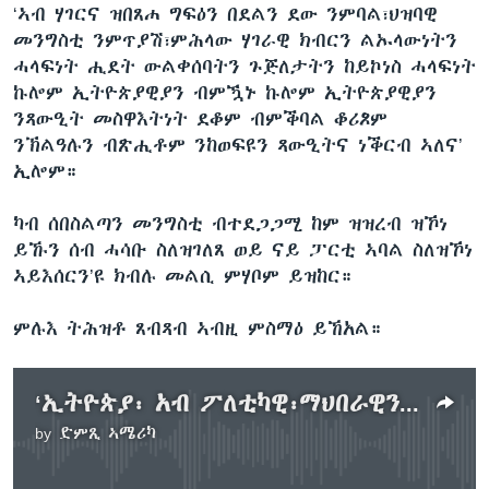
‘ኣብ ሃገርና ዝበጸሐ ግፍዕን በደልን ደው ንምባል፣ህዝባዊ
መንግስቲ ንምጥያሽ፣ምሕላው ሃገራዊ ክብርን ልኡላውነትን
ሓላፍነት ሒደት ውልቀሰባትን ጉጅለታትን ከይኮነስ ሓላፍነት
ኩሎም ኢትዮጵያዊያን ብምዃኑ ኩሎም ኢትዮጵያዊያን
ንጻውዒት መስዋእትነት ደቆም ብምቕባል ቆሪጾም
ንኽልዓሉን ብጽሒቶም ንከወፍዩን ጻውዒትና ነቕርብ ኣለና’
ኢሎም።
ካብ ሰበስልጣን መንግስቲ ብተደጋጋሚ ከም ዝዝረብ ዝኾነ
ይኹን ሰብ ሓሳቡ ስለዝገለጸ ወይ ናይ ፓርቲ ኣባል ስለዝኾነ
ኣይእሰርን’ዩ ክብሉ መልሲ ምሃቦም ይዝከር።
ምሉእ ትሕዝቶ ጸብጻብ ኣብዚ ምስማዕ ይኸአል።
‘ኢትዮጵያ፡ አብ ፖለቲካዊ፡ማህበራዊን ኢኮኖሚያዊን ቅልውላው ትርከብ’ ሰማያዊ ፓርቲ
by
ድምጺ ኣሜሪካ
No media source currently available