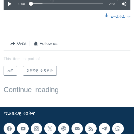
0:00
2:58
መራገፊ
ኣካፍል
Follow us
This item is part of
ዜና
እዋናዊ ጉዳያት
Continue reading
ማሕበራዊ ገጻትና