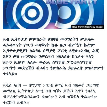
ቂሔ ጽልሚ
ቋንቋታት
ኣብ ኢትዮጵያ ምምስራት ህዝባዊ መንግስትን ምሕላው
ልኡላውነት ሃገርን ሓላፍነት ኩሉ ዜጋ ብምዃኑ ኩሎም
ኢትዮጵያዊያን ክልዓሉ ሰማያዊ ፓርቲ ጸዊዑ።ኣብዚ ሕጂ
እዋን ምስ መንግስቲ ንምልዛብ ዝክኣለሉ ኩነታት የለን
እውን ኢሎም ኣለው መራሒ ሰማያዊ ፓርቲ።ሰማያዊ
ፓርትን መድረኽን ብሓባር ንምስራሕ ይዘራረቡ ምህላዎምን
ተገሊጹ።
ኣዲስ ኣበባ —
ሰማያዊ ፓርቲ ሎሚ ኣብ ዝጸውዖ ጋዜጣዊ
መግለጺ ኢትዮጵያ ሎሚ ካብ ዝኾነ ይኹን እዋን ንላዕሊ
ብፖለቲካ፣ማሕበራውን ቁጠባውን ኣብ ዝኸፍአ ቅልውላው
ትርከብ ይብል።