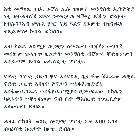
እቲ መግለጺ ገዛኢ ጉጅለ ኢሉ ዝጸውዖ መንግስቲ ኢትዮጵያ
ነዚ ዝተሓላለኸ ጸገም ንምፍታሕ ዓቕሚ ይኹን ድልየት
የብሉን፤ኣብ ምሉእ ሃገር ናይ ዓፈና ስጉምቲ ብዝኸፍአ
ቀጺልዎ’ሎ ክብል ይኸስስ።
ኣብ ክልል ኦሮሚያ ሕጋዊን ሰላማውን ብዝኾነ መንገዲ
መሰሎም ዝሓተቱ ዜጋታት መንግስቲ ብጅምላ ቐቲሉዎምን
ኣሲሩዎም ይብል መግለጺ’ቲ ፓርቲ።
ናይቲ ፓርቲ ጋዜጣ ዋና ኣሰናዳኢ ጌታቸው ሽፈራው ሓዊሱ
ናይቲ ፓርቲ ኣባላት ዮናታን ተስፋየ፣ቴድሮስ
ኣስፋው፣ዳንኤል ተስፋየ፣ኤርሚያስ ፀጋየ፣ፍሬው ተክሌን
ካልኦትን ተቐጥቂጦም ናብ ቤት ማእሰርቲ ተደርቢዮም
ኣለው’ውን ይብል።
ሓላፊ ርክባት ወጻኢ ሰማያዊ ፓርቲ ኣቶ ኣበበ ኣካሉ
ብዛዕባ’ቲ ኩነታት ከምዚ ይብሉ።