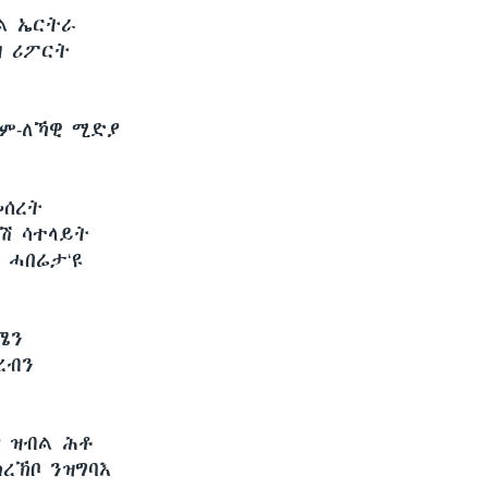
ል ኤርትራ
ዘ ሪፖርት
ለም-ለኻዊ ሚድያ
መሰረት
ዲሽ ሳተላይት
 ሓበሬታ‘ዩ
ሜን
ረብን
? ዝብል ሕቶ
ረኽቦ ንዝግባእ