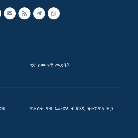
ገጽ ሰሙናዊ መደባት
ኸበ
ፍልሰት ናብ ኤውሮጳ ብኽንዲ ዝተኸፍለ ዋጋ