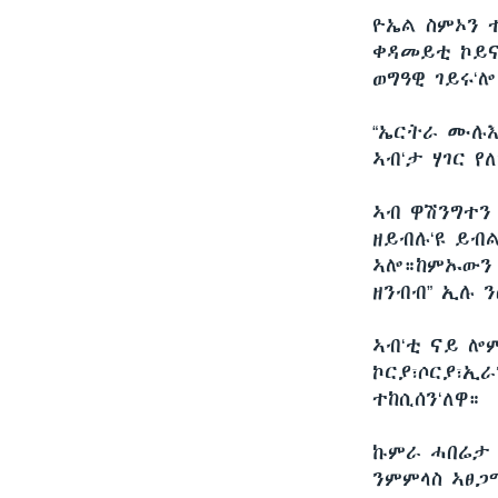
ቂሔ ጽልሚ
ዮኤል ስምኦን 
ቀዳመይቲ ኮይና
ወግዓዊ ገይሩ‘ሎ
“ኤርትራ ሙሉእ
ኣብ‘ታ ሃገር የ
ኣብ ዋሽንግተን
ዘይብሉ‘ዩ ይብ
ኣሎ።ከምኡውን 
ዘንብብ” ኢሉ 
ኣብ‘ቲ ናይ ሎ
ኮርያ፣ሶርያ፣ኢራ
ተከሲሰን‘ለዋ።
ኩምራ ሓበሬታ 
ንምምላስ ኣፀጋ