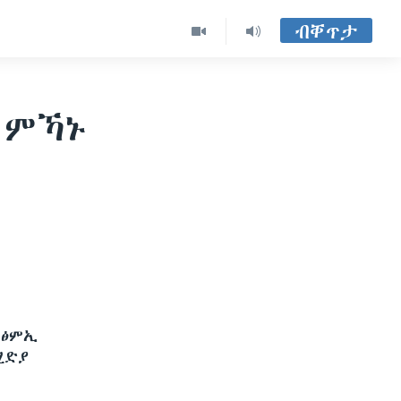
ብቐጥታ
 ምኻኑ
፣ፅምኢ
ሚድያ