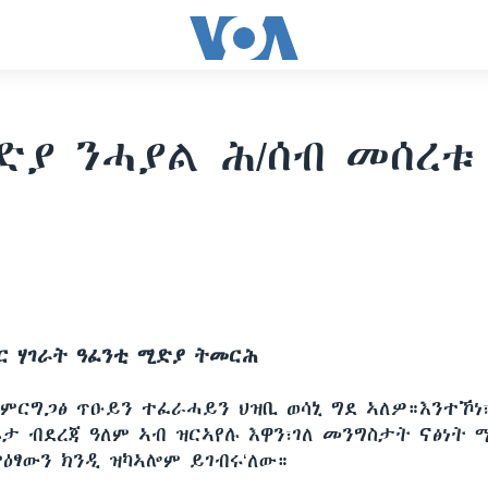
ድያ ንሓያል ሕ/ሰብ መሰረቱ
ር ሃገራት ዓፈንቲ ሚድያ ትመርሕ
 ምርግጋፅ ጥዑይን ተፈራሓይን ህዝቢ ወሳኒ ግደ ኣለዎ።እንተኾነ
ሬታ ብደረጃ ዓለም ኣብ ዝርኣየሉ እዋን፣ገለ መንግስታት ናፅነት 
ዕፃውን ክንዲ ዝካኣሎም ይገብሩ‘ለው።