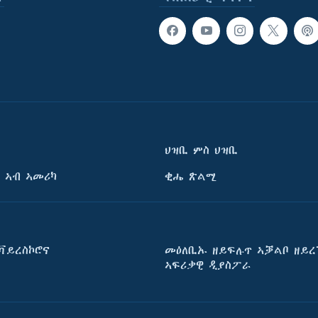
ህዝቢ ምስ ህዝቢ
 ኣብ ኣመሪካ
ቂሔ ጽልሚ
ቫይረስኮሮና
መዕለቢኡ ዘይፍሉጥ ኣቓልቦ ዘይረ
ኣፍሪቃዊ ዲያስፖራ