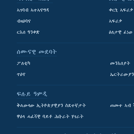
ኣገባብ ኣተኣናግዳ
ቀርኒ ኣፍሪቃ
ብዛዕባና
ኣፍሪቃ
ርእሰ ዓንቀጽ
ዕለታዊ ፈነወ
ሰሙናዊ መደባት
ፖለቲካ
መንእሰያት
ጥዕና
ኤርትራውያን
ፍሉይ ዓምዲ
ትምህርቲ እንግሊዝኛ
ቅልውላው ኢትዮጵያዊያን ስደተኛታት
ጠመተ ኣብ 
ማሕበራዊ ገጻትና
ዋዕላ ሓፈሻዊ ባይቶ ሕቡራት ሃገራት