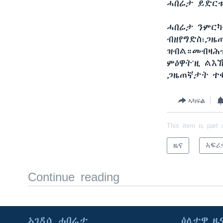
ሓበሬታ ይድርቱ
ሓበሬታ ንምርካ
ብዘየግድስ፣ጋዜ
ዝብል።መብዛሕተ
ምዕዋት‘ዚ ልእ
ጋዜጠኛታት ተ
ኣካፍል
This item is part 
ዜና
ኣፍሪ
Continue reading
ኣገዳሲ ሓበሬታ
ዕለታዊ ዜ