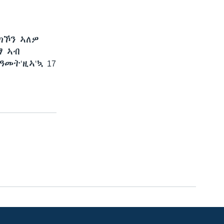
ክኾን ኣለዎ
ማ ኣብ
መት‘ዚኣ‘ኳ 17