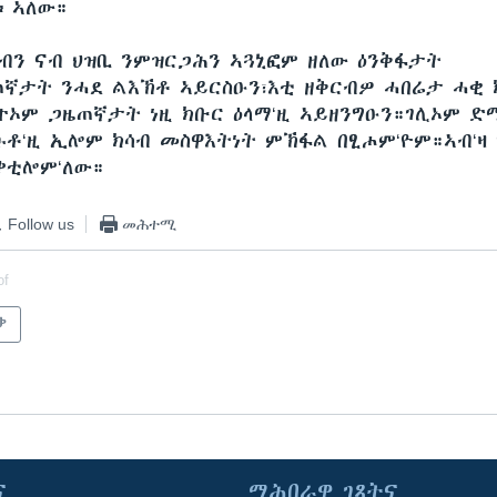
 ኣለው።
ብን ናብ ህዝቢ ንምዝርጋሕን ኣጓኒፎም ዘለው ዕንቅፋታት
ጠኛታት ንሓደ ልእኽቶ ኣይርስዑን፣እቲ ዘቅርብዎ ሓበሬታ ሓቂ 
ኦም ጋዜጠኛታት ነዚ ክቡር ዕላማ‘ዚ ኣይዘንግዑን።ገሊኦም ድ
ኹቶ‘ዚ ኢሎም ክሳብ መስዋእትነት ምኽፋል በፂሖም‘ዮም።ኣብ‘ዛ ዓ
ቀቲሎም‘ለው።
Follow us
መሕተሚ
of
ቃ
ና
ማሕበራዊ ገጻትና