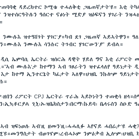
ተጠባባቂ ዳይረክተር ኮሚቴ ተሓለቅቲ ጋዜጠኛታት‘ዩ። እቲ ትካ
 ንዝተሰርዓትሉን ዓሰርተ ናፅነት ሚድያ ዝዕፍናን ሃገራት ንዝሓ
።
 ንሙሉእ ዝተዓሸገት ሃገር‘ያ።ካብ ደገ ጋዜጠኛ ኣይኣትዋን። ዓ
ለን።ሙሉእ ንሙሉእ ሳንሱር ትገብር ሃገር‘ውን‘ያ” ይብል።
 ዲሲ ኤምባሲ ኤርትራ ዝሰርሕ ዳዊት ሃይለ ግና እቲ ሪፖርት 
ል።”ኣብ ሙሉእ‘ታ ከተማን ኣብ ገፀራትን ዝተፈላለየ ዓይነታት 
እታ ከተማ ኢንተርኔት ካፈታት ኣለዋ።ህዝቢ ንኩሎም ዓይነታት
ንሱ።
ም-ዘበን ሪፖርት CPJ ኤርትራ ጥራሕ ኣይኮነትን ተጠቂሳ ዘላ።ሰ
ን፣ኢኳቶርያል ጊኒ፣ኡዝቤክስታን፣በርማ፣ኩይባ፣ ቤላሩስን ስዑድ ዓ
ኣብ ዝፍነወሉ ኣብ‘ዚ ዘመን’ዚ፣ሓሓሊፉ ኣየናይ ሓበሬታ‘ዩ ሓቂ
ሚ’ዩ።መንግስታት ብወገኖም፣ረብሓኦም ንምዕቃብ ኢሎም፣ህዝቢ ክ