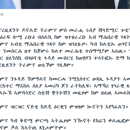
ይል
ፕረዚደንት ዶናልድ ትራምፕ ምስ መራሒ ሩስያ ቭላድሚር ፑቲን
ዕራፍ ሎሚ ረቡዕ ብስልኪ ከም ዝተዘራረቡ ኣብ ማሕበራዊ ገጻ
ምፕ ኣብቲ ማሕበራዊ ገጻት ከም ዝገለጹዎ፡ ካብ ክልቲኡ ወገና
 ንመስርሕ ዘተ ክጅምሩ ክልተ መራሕቲ ተሰማሚዖም ኣለዉ። 
ር ዘለንስኪ ብዛዕባ’ቲ ጉዳይ መብርሂ ክወሃቦን ተሳትፎኡ ድማ 
ረዚደንት ትራምፕ ወሲኾም ገሊጾም።
ምፕ ንጉዳይ ሽምግልና ክመርሑ ንሚኒስተር ወጻኢ ጉዳያት ኣመ
ይረክተር ማእከል ስለያ ኣመሪካ ጆን ራትክሊፍ፣ ኣማኻሪ ሃገራዊ 
ልኡኽ ኣምባሳድር ስቲቭ ዊትኮቭን መዚዞም ከም ዘለዉ ኣመል
ምፕ ዝርዝር ናይቲ ከይዲ ዕርቂን ምዝዛም ኲናትን ኣየካፈሉን።
ራምፕ ካብ ቅድሚ ምርጫ ኣትሒዞም ንዂናት ዩክሬን ቀልጢፎም
ኖም ቃል ክኣትዉ ጸኒሖም’ዮም።