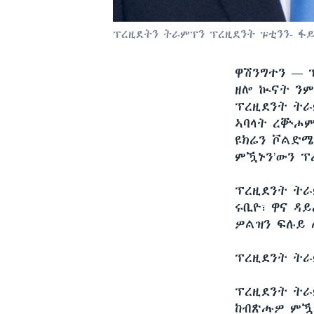
ፕረዚደትን ትራምፕን ፕረዚደንት ፑቲንን- ፋ
ዋሽንግተን —
ዘሎ ኲናት ንም
ፕረዚደንት ትራ
ኣባላት ረቚሖም
ዩክሬን ቮልድሜ
ምዃኑን’ውን ፕ
ፕረዚደንት ትራ
ሩቢዮ፣ ዋና ዳ
ዎልዝን ፍሉይ 
ፕረዚደንት ትራ
ፕረዚደንት ት
ከብጽሑዎ ምዃ