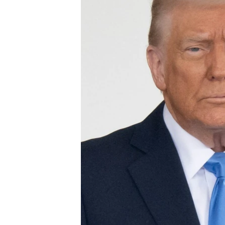
ቂሔ ጽልሚ