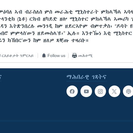
ምዕባለ ኣብ ብራስለስ ምስ መራሕቲ ሚኒስተራት ምክልኻል ኣባላ
ትላንቲክ (ኔቶ) ርክብ ዘካይድ ዘሎ ሚኒስተር ምክልኻል ኣመሪካ 
ኪዳን እትጽንበረሉ መንገዲ ከም ዘይርኣዮም ብምጥቃስ፡ “ዶባት 
ዝነበሮ ምምላስ’ውን ዘይመስል’ዩ፡” ኢሉ። እንተዀነ እቲ ሚኒስተ
ሬን ክኽበር’ውን ከም ዘለዎ ጸቒጡ ተዛሪቡ።
ርእይቶታት ንምርኣይ
Follow us
መሕተሚ
ና
ማሕበራዊ ገጻትና