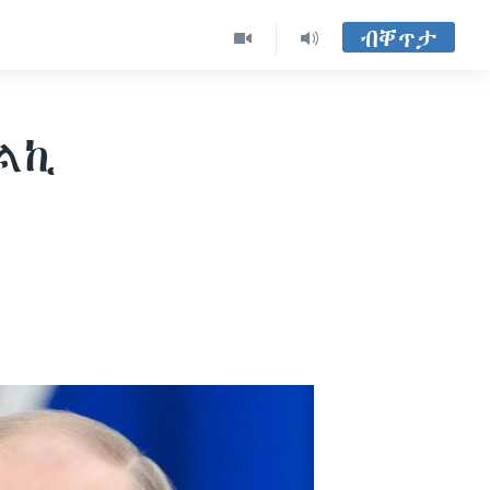
ብቐጥታ
ስልኪ