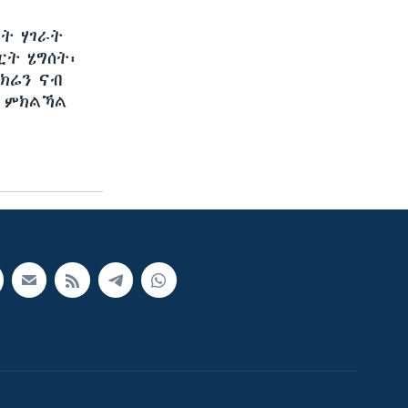
ት ሃገራት
ፒት ሄግሰት፡
ዩክሬን ናብ
ር ምክልኻል