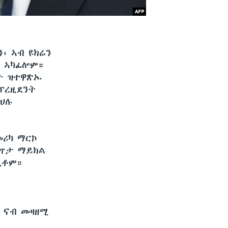
፡ ኣብ ዩክሬን
ት ኣካፊሎም።
ት ዝተዋጽኡ
ፕረዚደንት
ክህሉ
ሪካ ማርኮ
ጸጥታ ማይክል
ኪቶም።
 ናብ መዛዘሚ