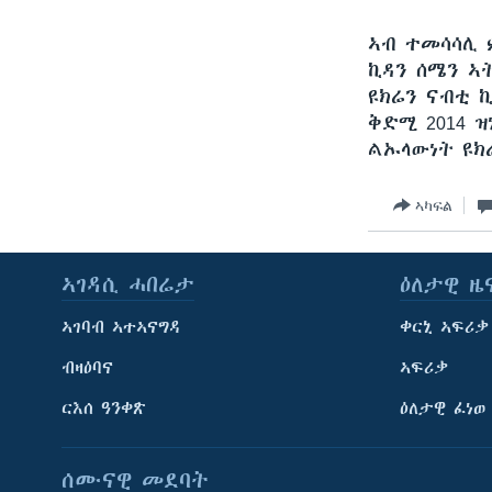
ኣብ ተመሳሳሊ 
ኪዳን ሰሜን ኣ
ዩክሬን ናብቲ 
ቅድሚ 2014 
ልኡላውነት ዩክ
ኣካፍል
ኣገዳሲ ሓበሬታ
ዕለታዊ ዜ
ኣገባብ ኣተኣናግዳ
ቀርኒ ኣፍሪቃ
ብዛዕባና
ኣፍሪቃ
ርእሰ ዓንቀጽ
ዕለታዊ ፈነወ
ሰሙናዊ መደባት