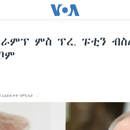
ትራምፕ ምስ ፕረ. ፑቲን ብ
ቦም
ርእይቶታት ንምርኣይ