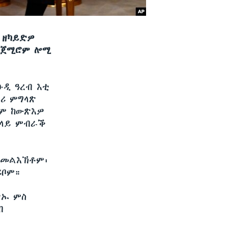
 ዘካይድዎ
ብ ጀሚሮም ሎሚ
ዑዲ ዓረብ እቲ
ሕሪ ምግላጽ
ጎም ከውጽእዎ
ኸላይ ምብራቕ
 መልእኽቶም፡
ሪቦም።
ጽኡ ምስ
ብ