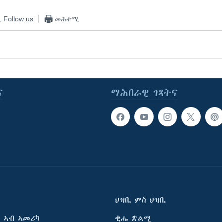
Follow us
መሕተሚ
ና
ማሕበራዊ ገጻትና
ህዝቢ ምስ ህዝቢ
 ኣብ ኣመሪካ
ቂሔ ጽልሚ