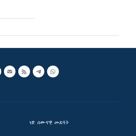
ገጽ ሰሙናዊ መደባት