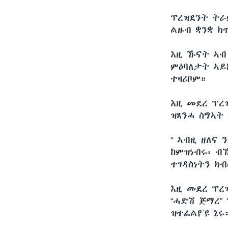
ፕረዝደንት ትራ
ልዙብ ቋንቋ ክ
እዚ ኹናት ኣብ
ምዕባለታት ኣይኮ
ተዛሪቦም።
እዚ መደረ ፕረ
ዝጸንሓ ስግኣት
“ ኣብዚ ዘለና
ከምዝነብሩ፡ ብ
ተገዳስነትን ክብ
እዚ መደረ ፕረዝ
“ሓድሽ ጅማረ”
ዝተፈልየ`ዩ ኔሩ