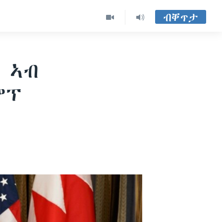
ብቐጥታ
ት ኣብ
ምፕ