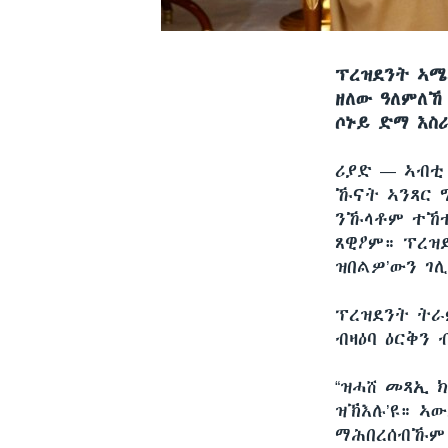
ፕረዝደንት ኣሜ
ዘለው ዓለምለኸ
ሶኑይ ድማ እስ
ሪያድ —
ኣብቲ
ኹናት ኣንጻር ግ
ንኹላቶም ተኸተ
ጸዊዖም። ፕረዝ
ዝበልዎ’ውን ገ
ፕረዝደንት ትራ
ብዛዕባ ዕርቅን
“ዝሓሸ መጻኢ 
ዝኽእሉ’ዩ። ኣ
ማሕበረሰብኹም