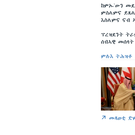
ከምኡ`ውን መደ
ምስልምና ይጸል
እስልምና ናብ ኣ
ፕረዝደንት ትራ
ሰብኣዊ መሰላት 
ምሉእ ትሕዝቶ 
መጻወቲ ድ