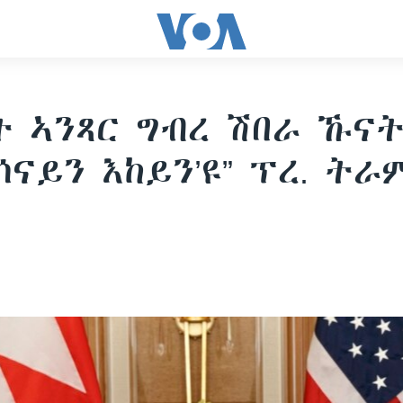
ት ኣንጻር ግብረ ሽበራ ኹና
ሰናይን እከይን’ዩ” ፕረ. ትራ