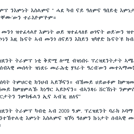
ምፕ ንእምነት እስልምና “ ሓደ ካብ ናይ ዓለምና ዓበይቲ እምነ
ጥቐሙ’ውን ተራእዮም’ዮም።
 መንጎ ዝተፈላልየ እምነት ወይ ዝተፈላለዩ ወገናት ወይ'ውን ዝተ
ነን እዚ ኩናት ኣብ መንጎ ሰናይን እከይን ዝካየድ ኩናት`ዩ ክብ
ዝደንት ትራምፕ ነቲ ቅድሚ ሎሚ ብዝነበሩ ፕረዝደንትታት ኣሜ
 ሰብኣዊ መሰላት ዝነደሩ መራሕቲ ሃገራት ዓረብ’ውን መተኣማመኒ
 ንሰባት ትምህርቲ ክንህብ ኣይኾናን። ብኸመይ ህይወቶም ከም
ኸመይ ከምዘምልኹ ክነግር ኣይኮናን። ብኣንጻሩ ሸርኽነት ንምም
ርታትን ንምክፋልን ኢና ኣብ`ዚ ዘለና”
ደንት ትራምፕ ካብቲ ኣብ 2009 ዓ.ም. ፕረዝደንት ባራክ ኦባማ
 ንተኸተልቲ እምነት እስልምና ዝኾነ ዓለምን ኩነታት ሰብኣዊ መ
።