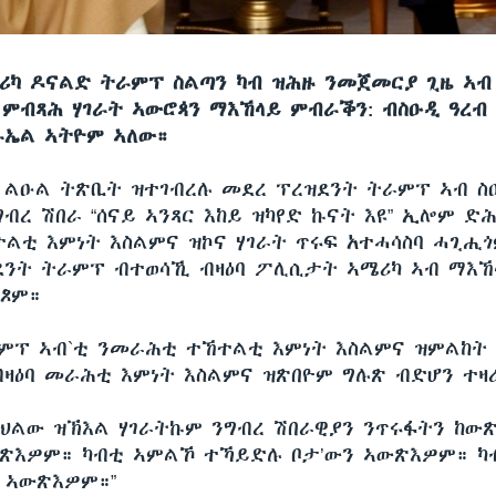
ሪካ ዶናልድ ትራምፕ ስልጣን ካብ ዝሕዙ ንመጀመርያ ጊዜ ኣብ
 ምብጻሕ ሃገራት ኣውሮጳን ማእኸላይ ምብራቕን: ብስዑዲ ዓረ
ራኤል ኣትዮም ኣለው።
 ልዑል ትጽቢት ዝተገብረሉ መደረ ፕረዝደንት ትራምፕ ኣብ ስ
ብረ ሽበራ “ሰናይ ኣንጻር እከይ ዝካየድ ኩናት እዩ” ኢሎም ድ
ልቲ እምነት እስልምና ዝኮና ሃገራት ጥሩፍ አተሓሳስባ ሓጊሒ
ደንት ትራምፕ ብተወሳኺ ብዛዕባ ፖሊሲታት ኣሜሪካ ኣብ ማእ
ሊጾም።
ምፕ ኣብ`ቲ ንመራሕቲ ተኸተልቲ እምነት እስልምና ዝምልከት
 ብዛዕባ መራሕቲ እምነት እስልምና ዝጽበዮም ግሉጽ ብድሆን ተዛ
ክህልው ዝኽእል ሃገራትኩም ንግብረ ሽበራዊያን ንጥሩፋትን ከው
ውጽእዎም። ካብቲ ኣምልኾ ተኻይድሉ ቦታ’ውን ኣውጽእዎም። ካ
 ኣውጽእዎም።”