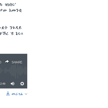
 ዝነበሩ”
እታው እመንቲ
ዑደት ንጉዳይ
ኾረ ‘ዩ ኔሩ።
D
SHARE
2:49
መራገፊ
SHARE