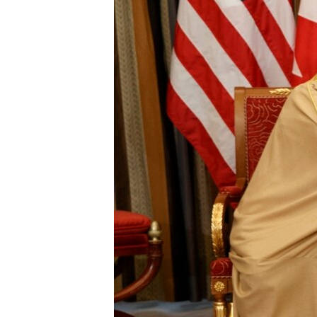
ቂሔ ጽልሚ