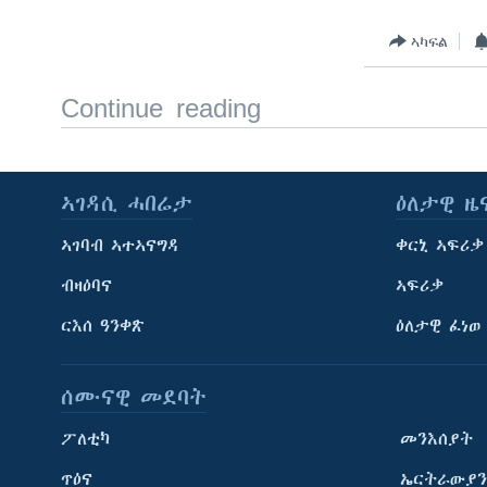
ኣካፍል
Continue reading
ኣገዳሲ ሓበሬታ
ዕለታዊ ዜ
ኣገባብ ኣተኣናግዳ
ቀርኒ ኣፍሪቃ
ብዛዕባና
ኣፍሪቃ
ርእሰ ዓንቀጽ
ዕለታዊ ፈነወ
ሰሙናዊ መደባት
ፖለቲካ
መንእሰያት
ጥዕና
ኤርትራውያን