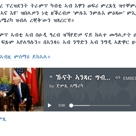
ረ ፕረዝደንት ትራምፕ ካብቲ ኣብ እዋን ወፍሪ ምረጹኒ ዝጥቐምሉ
ኣና እዩ” ዝበልዎን ነቲ ዘቕረብዎ “ምሉእ ንምሉእ ምዕጻው” ም
ሜሪካ ዝብል ረቒቅ’ውን ዝጻረር’ዩ።
ምፕ ኣብቲ ኣብ ስዑዲ ዓረብ ዝኻየድዎ ናይ ክልተ መዓልታት 
ፍጹም ኣየልዓሉን። በኣንጻሩ ኣብ ንግድን ኣብ ንግዲ ኣጽዋር ዘተ
ኣብዚ ምስማዕ ይክኣል።
“ ኹናት ኣንጻር ግብረ ሽበራ ኹናት ኣብ መንጎ ሰናይን እከይን’ዩ” ፕረ. ትራምፕ
EMBE
by
ድምጺ ኣሜሪካ
No media source currently available
0:00
ምጺ
EMBED