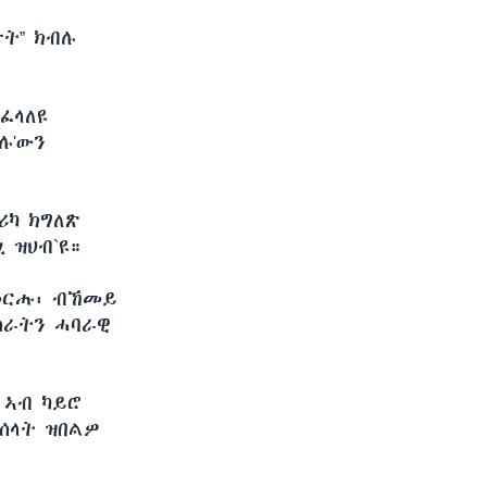
ታት” ክብሉ
ፈላለዩ
ሉ'ውን
ሪካ ክግለጽ
 ዝህብ`ዩ።
ዝመርሑ፡ ብኸመይ
ስራትን ሓባራዊ
 ኣብ ካይሮ
ሰላት ዝበልዎ