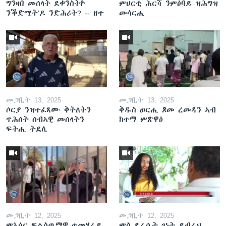
ግንዛበ መሰላት ደቀንስትዮ
ምህርቲ ሕርሻ ንምዕባይ ዝሕግዝ
ንቕድሚት'ዶ ንድሕሪት? -- ዘተ
መሳርሒ
መጋቢት 13, 2025
መጋቢት 13, 2025
ሶርያ ንዝተፈጸሙ ቅትለትን
ቅዱስ ወርሒ ጾመ ረመዳን ኣብ
ጥሕሰት ሰብኣዊ መሰላትን
ከተማ ምጽዋዕ
ፍትሒ ትደሊ
መጋቢት 12, 2025
መጋቢት 12, 2025
ምእሳር ፍልስጤማዊ ተመሃራይ
ምስ ደራሲት ገነት ይብራህ