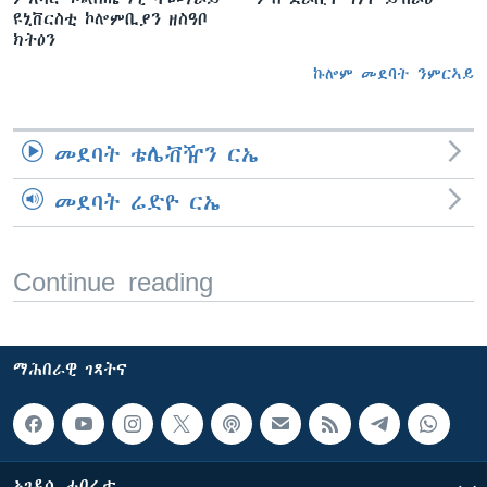
ዩኒቨርስቲ ኮሎምቢያን ዘስዓቦ
ክትዕን
ኩሎም መደባት ንምርኣይ
መደባት ቴሌቭዥን ርኤ
መደባት ሬድዮ ርኤ
Continue reading
ማሕበራዊ ገጻትና
ኣገዳሲ ሓበሬታ