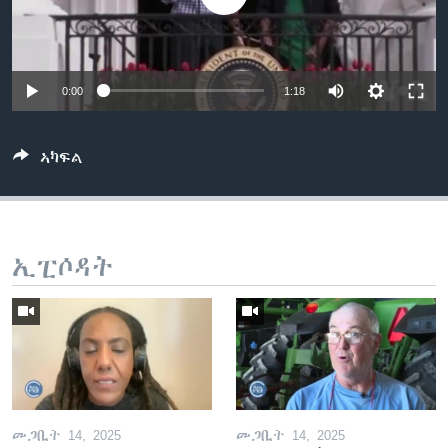
ቂሔ ጽልሚ
ቋንቋታት
0:00
1:18
ኣካፍል
ኢፒሶዳት
መጋቢት 14, 2025
መጋቢት 14, 2025