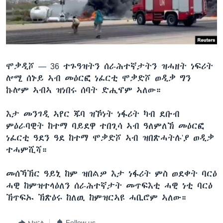
ቂሔ ጽልሚ
ቋንቋታት
ሞቃዲሾ —
36 ተጉዓዝትን ሰራሕተኛታትን ዝሓዘት ነፍሪት
ሎሚ ሰኑይ ኣብ መዕርፎ ነፈርቲ ሞቃድሾ ወዲቃ ግን
ኩሎም ኣብኣ ዝነበሩ ሰባት ድሒኖም ኣለው።
እታ መንገዲ ኣየር ጁባ ዝኾነት ነፋሪት ካብ ደቡብ
ምዕራባዊት ከተማ ባይደዋ ተበጊሳ ኣብ ዓለምለኸ መዕርፎ
ነፈርቲ ዓደን ዓደ ከተማ ሞቃድሾ ኣብ ዝበጽሓትሉ'ያ ወዲቃ
ተሓምሺሻ።
መሰኻኽር ዓይኒ ከም ዝበልዎ እታ ነፋሪት ምስ ወደቀት ባርዕ
ሓዊ ከምዝተላዕለን ሰራሕተኛታት መጥፍእቲ ሓዊ ነቲ ባርዕ
ኽጥፍኡ ኽጽዕሩ ከለዉ ከምዝርኣዩ ሓቢሮም ኣለው።​
ኣካፍል
Follow us