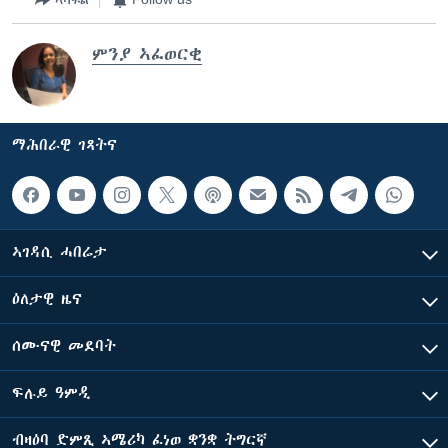
ምንያ ኣፈወርቂ
ማሕበራዊ ገጻትና
ኣገዳሲ ሓበሬታ
ዕለታዊ ዜና
ሰሙናዊ መደባት
ፍሉይ ዓምዲ
ብዛዕባ ድምጺ ኣሜሪካ ፈነወ ቋንቋ ትግርኛ