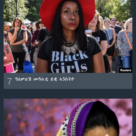
7
ዓለምለኸ መዓልቲ ደቂ ኣንስትዮ