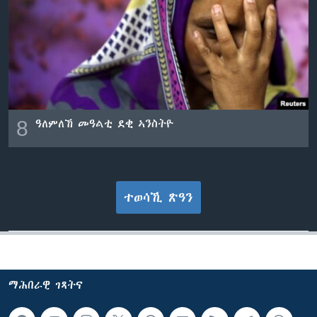
8
ዓለምለኸ መዓልቲ ደቂ ኣንስትዮ
ተወሳኺ ጽዓን
ማሕበራዊ ገጻትና