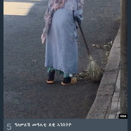
ቂሔ ጽልሚ
ቋንቋታት
5
ዓለምለኸ መዓልቲ ደቂ ኣንስትዮ