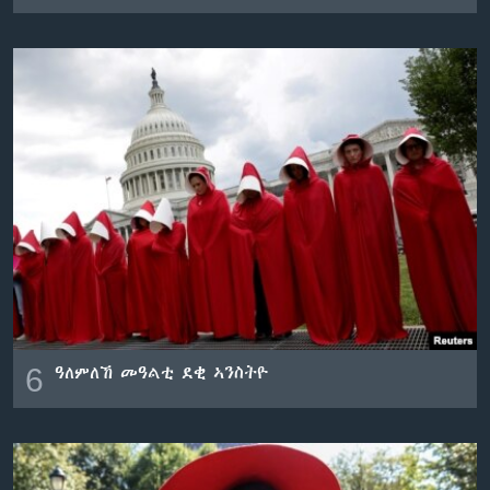
6
ዓለምለኸ መዓልቲ ደቂ ኣንስትዮ