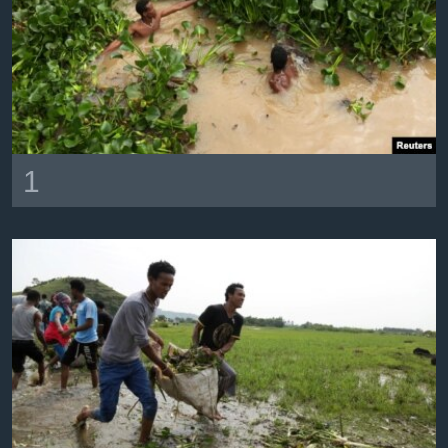
ቂሔ ጽልሚ
ቋንቋታት
1