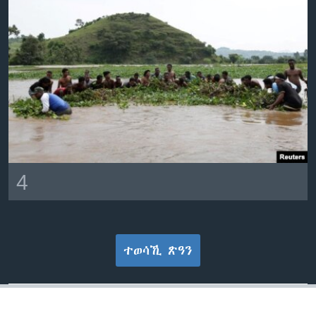
4
ተወሳኺ ጽዓን