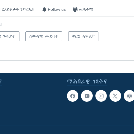
ርእይቶታት ንምርኣይ
Follow us
መሕተሚ
of
ዊ ጉዳያት
ሰሙናዊ መደባት
ቀርኒ ኣፍሪቃ
ና
ማሕበራዊ ገጻትና