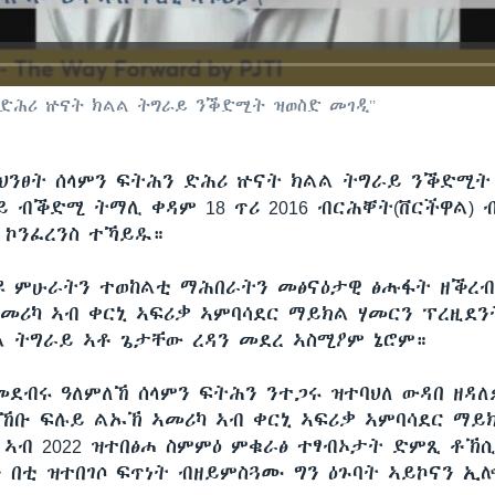
ን ድሕሪ ኵናት ክልል ትግራይ ንቕድሚት ዝወስድ መገዲ’’
"ህንፀት ሰላምን ፍትሕን ድሕሪ ኵናት ክልል ትግራይ ንቕድሚት 
ይ ብቕድሚ ትማሊ ቀዳም 18 ጥሪ 2016 ብርሕቐት(ቨርችዋል) 
 ኮንፈረንስ ተኻይዱ።
ዩ ምሁራትን ተወከልቲ ማሕበራትን መፅናዕታዊ ፅሑፋት ዘቕረ
መሪካ ኣብ ቀርኒ ኣፍሪቃ ኣምባሳደር ማይክል ሃመርን ፕረዚደን
 ትግራይ ኣቶ ጌታቸው ረዳን መደረ ኣስሚዖም ኔሮም።
መደብሩ ዓለምለኸ ሰላምን ፍትሕን ንተጋሩ ዝተባህለ ውዳበ ዘዳለ
ረኸቡ ፍሉይ ልኡኽ ኣመሪካ ኣብ ቀርኒ ኣፍሪቃ ኣምባሳደር ማይ
 ኣብ 2022 ዝተበፅሐ ስምምዕ ምቁራፅ ተፃብኦታት ድምጺ ቶኽ
ን በቲ ዝተበገሶ ፍጥነት ብዘይምስጓሙ ግን ዕጉባት ኣይኮናን ኢ