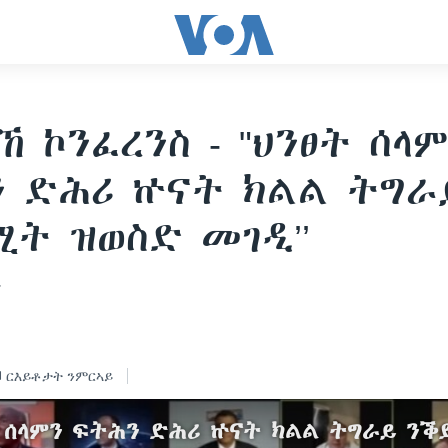
ኸ ኮንፈረንስ - "ህንፀት ሰላ
 ድሕሪ ኵናት ክልል ትግራ
ት ዝወስድ መገዲ’’
ን
ርእይቶታት ንምርኣይ