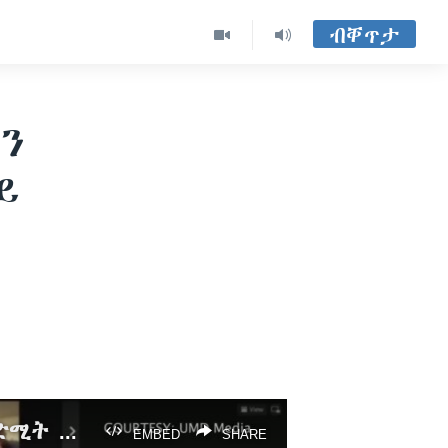
ብቐጥታ
ምን
ይ
ዓለምለኸ ኮንፈረንስ - "ህንፀት ሰላምን ፍትሕን ድሕሪ ኵናት ክልል ትግራይ ንቕድሚት ዝወስድ መገዲ’’
EMBED
SHARE