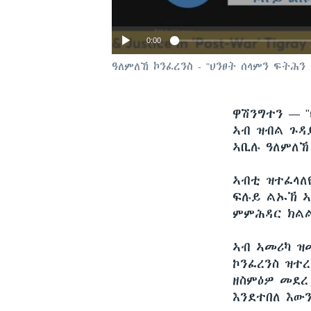
0:00
ዓለምለኸ ኮንፈረንስ - "ህንፀት ሰላምን ፍትሕ
ዋሽንግተን —
ኣብ ዝብል ጉዳ
ኣቢሉ ዓለምለኸ
ኣብቲ ዝተፈላለ
ፍሉይ ልኡኽ ኣ
ምምሕዳር ክልል
ኣብ ኣመሪካ ዝ
ኮንፈረንስ ዝተ
ዘስምዕዎ መደረ
እንደተበለ እው