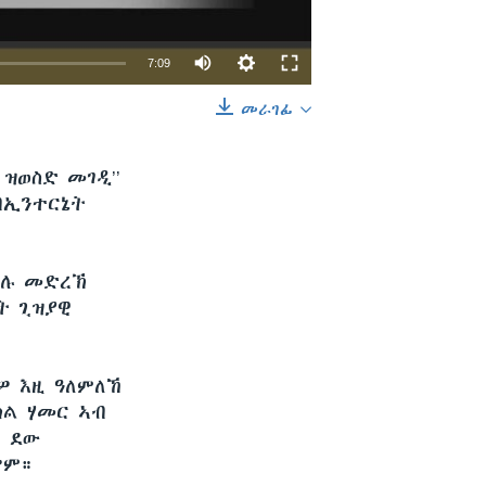
7:09
መራገፊ
EMBED
SHARE
ዝወስድ መገዲ’’
ብኢንተርኔት
ብሉ መድረኽ
ት ጊዝያዊ
ዎ እዚ ዓለምለኸ
ክል ሃመር ኣብ
ሲ ደው
ሎም።