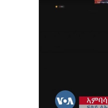
ቂሔ ጽልሚ