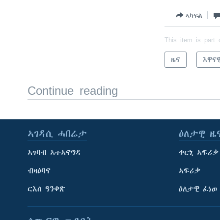
ኣካፍል
This item is part 
ዜና
እዋና
Continue reading
ኣገዳሲ ሓበሬታ
ዕለታዊ ዜ
ኣገባብ ኣተኣናግዳ
ቀርኒ ኣፍሪቃ
ብዛዕባና
ኣፍሪቃ
ርእሰ ዓንቀጽ
ዕለታዊ ፈነወ