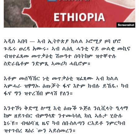
ቂሔ ጽልሚ
ቋንቋታት
ኣዲስ ኣበባ —
ኣብ ኢትዮጵያ ክልል ኦሮሚያ ዞባ ሆሮ
ጉዱሩ ወረዳ አሙሩ፡ ኣብ ልዕሊ ሓንቲ ናይ ውልቂ መኪና
ብዝተፈጸመ መጥቃዕቲ ሽውዓተ ሰባትከም ዝተቐተሉ
ስድራቤቶም ንድምጺ ኣመሪካ ሓቢሮም።
እቶም መሰኻኽር ነቲ መጥቃዕቲ ዝፈጸሙ ኣብ ክልል
ኣምሓራ ዝዋግኡ ዕጡቓት ፋኖ እዮም ክብሉ ይኸዱ፡ ካብ
ፋኖ ግን ዝተረኽበ ምላሽ የለን።
እንተኾነ ቅድሚ ሎሚ እቲ ዕጡቕ ጉጅለ ንሲቪላት ዒላማ
ከም ዘይገብር ብምግላጽ ንተመሳሳሊ ክሲ ኣሉታ ሂቡሉ
ኔሩ`ዩ። ብዛዕባ`ዚ ዜና ካብ ሰበ-ስልጣን ርእይቶ ንምርካብ
ዝተገብረ ጻዕሪ `ውን ኣይሰመረን።