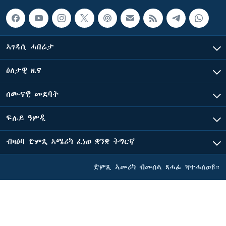
ኣገዳሲ ሓበሬታ
ዕለታዊ ዜና
ሰሙናዊ መደባት
ፍሉይ ዓምዲ
ብዛዕባ ድምጺ ኣሜሪካ ፈነወ ቋንቋ ትግርኛ
ድምጺ ኣመሪካ ብመሰል ጸሓፊ ዝተሓለወዩ።