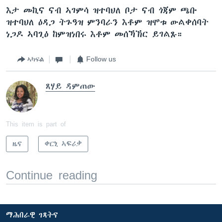
እታ መኪና ናብ ኣገምሳ ዝተባህለ ቦታ ናብ ጎጃም ጫቡ
ዝተባህለ ዕዳጋ ትጉዓዝ ምንባራን እቶም ዝሞቱ ውልቀሰባት
ነጋዶ ኣባጊዕ ከምዝነበሩ እቶም መሰኻኽር ይገልጹ።
ኣካፍል
Follow us
ጸሃይ ዳምጠው
This item is part of
ዜና
ቀርኒ ኣፍሪቃ
Continue reading
ማሕበራዊ ገጻትና