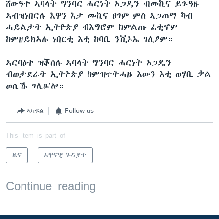
ሸውዓተ ኣባላት ግንባር ሓርነት ኦጋዴን ብመኪና ይጉዓዙ
ኣብዝነበርሉ እዋን እታ መኪና ፀገም ምስ ኣጋጠማ ካብ
ሓይልታት ኢትዮጵያ ብእግሮም ከምልጡ ፈቲኖም
ከምዘይክኣሉ ነበርቲ እቲ ከባቢ ንቪኦኤ ገሊፆም።
ኣርባዕተ ዝቖሰሉ ኣባላት ግንባር ሓርነት ኦጋዴን
ብወታደራት ኢትዮጵያ ከምዝተትሓዙ እውን እቲ ወሃቢ ቃል
ወሲኹ ገሊፁ’ሎ።
ኣካፍል
Follow us
This item is part of
ዜና
እዋናዊ ጉዳያት
Continue reading