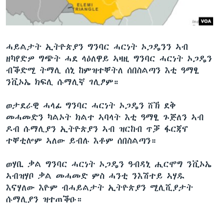
ቂሔ ጽልሚ
ቋንቋታት
ሓይልታት ኢትዮጵያን ግንባር ሓርነት ኦጋዴንን ኣብ
ዘካየድዎ ግጭት ሓደ ላዕለዋይ ኣዛዚ ግንባር ሓርነት ኦጋዴን
ብቕድሚ ትማሊ ሰኒ ከምዝተቐትለ ሰበስልጣን እቲ ዓማፂ
ንቪኦኤ ክፍሊ ሱማሊኛ ገሊፆም።
ወታደራዊ ሓላፊ ግንባር ሓርነት ኦጋዴን ሸኽ ደቅ
መሓመድን ካልኦት ክልተ ኣባላት እቲ ዓማፂ ጉጅለን ኣብ
ዶብ ሱማሊያን ኢትዮጵያን ኣብ ዝርከብ ጥቓ ፋርጃኖ
ተቐቲሎም ኣለው ይብሉ እቶም ሰበስልጣን።
ወሃቢ ቃል ግንባር ሓርነት ኦጋዴን ዓብዳኒ ሒርሞግ ንቪኦኤ
ኣብዝሃቦ ቃል መሓመድ ምስ ሓንቲ ንእሽተይ ኣሃዱ
እናሃለው እዮም ብሓይልታት ኢትዮጵያን ሚሊሺያታት
ሱማሊያን ዝተጠቕዑ።