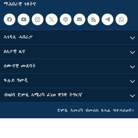
ማሕበራዊ ገጻትና
ኣገዳሲ ሓበሬታ
ዕለታዊ ዜና
ሰሙናዊ መደባት
ፍሉይ ዓምዲ
ብዛዕባ ድምጺ ኣሜሪካ ፈነወ ቋንቋ ትግርኛ
ድምጺ ኣመሪካ ብመሰል ጸሓፊ ዝተሓለወዩ።