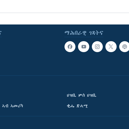
ና
ማሕበራዊ ገጻትና
ህዝቢ ምስ ህዝቢ
 ኣብ ኣመሪካ
ቂሔ ጽልሚ