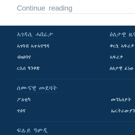
Continue reading
ኣገዳሲ ሓበሬታ
ዕለታዊ ዜ
ኣገባብ ኣተኣናግዳ
ቀርኒ ኣፍሪቃ
ብዛዕባና
ኣፍሪቃ
ርእሰ ዓንቀጽ
ዕለታዊ ፈነወ
ሰሙናዊ መደባት
ፖለቲካ
መንእሰያት
ጥዕና
ኤርትራውያን
ፍሉይ ዓምዲ