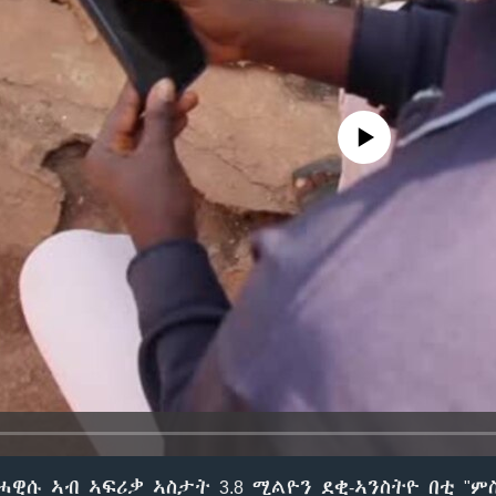
No media source currently avail
ሓዊሱ ኣብ ኣፍሪቃ ኣስታት 3.8 ሚልዮን ደቂ-ኣንስትዮ በቲ "ም