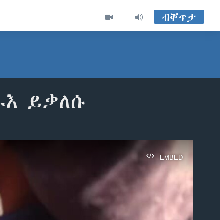
ብቐጥታ
ፋእ ይቃለሱ
EMBED