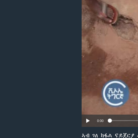
ቂሔ ጽልሚ
0:00
ኣብ ገለ ክፋል ናይጀርያ 