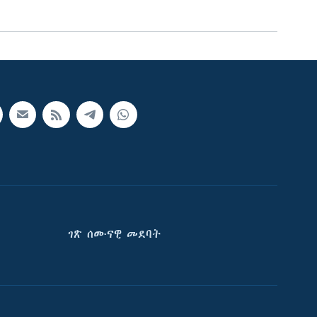
ገጽ ሰሙናዊ መደባት