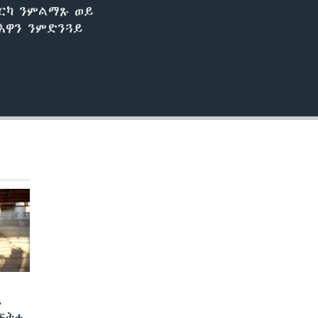
ጌርካ ንምልማጹ ወይ
 እዋን ንምድንጓይ
ን
 ፍትሒ