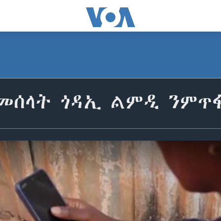
መሰላት ጎዳኢ ልምዲ ንምጥ