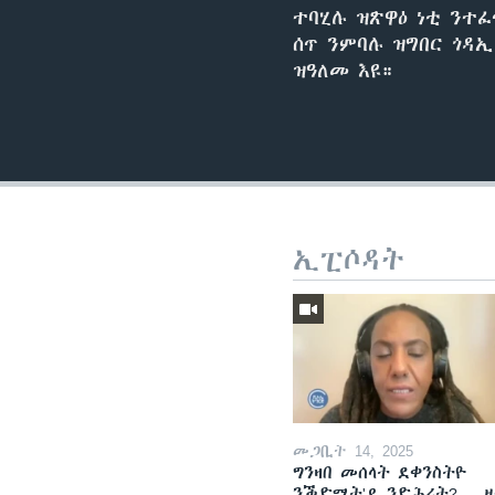
ተባሂሉ ዝጽዋዕ ነቲ ንተ
ሰጥ ንምባሉ ዝግበር ጎዳኢ
ዝዓለመ እዩ።
ኢፒሶዳት
መጋቢት 14, 2025
ግንዛበ መሰላት ደቀንስትዮ
ንቕድሚት'ዶ ንድሕሪት? -- 