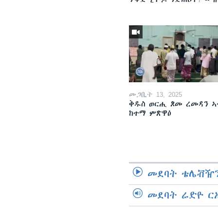
መጋቢት 13, 2025
ቅዱስ ወርሒ ጾመ ረመዳን ኣ
ከተማ ምጽዋዕ
መደባት ቴሌቭዥን
መደባት ሬድዮ ር