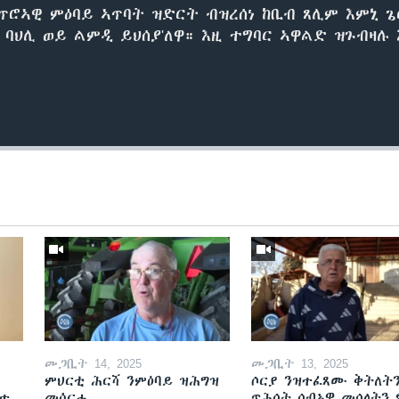
ፈጥሮኣዊ ምዕባይ ኣጥባት ዝድርት ብዝረሰነ ከቢብ ጸሊም እምኒ 
 ባህሊ ወይ ልምዲ ይህሰያ'ለዋ። እዚ ተግባር ኣዋልድ ዝጉብዛሉ
መጋቢት 14, 2025
መጋቢት 13, 2025
ምህርቲ ሕርሻ ንምዕባይ ዝሕግዝ
ሶርያ ንዝተፈጸሙ ቅትለት
ዘተ
መሳርሒ
ጥሕሰት ሰብኣዊ መሰላትን