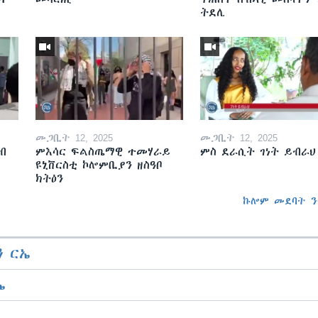
ትደሊ
መጋቢት 12, 2025
መጋቢት 12, 2025
ብ
ምእሳር ፍልስጤማዊ ተመሃራይ
ምስ ደራሲት ገነት ይብራህ
ዩኒቨርስቲ ኮሎምቢያን ዘስዓቦ
ክትዕን
ኩሎም መደባት ን
 ርኤ
ኤ