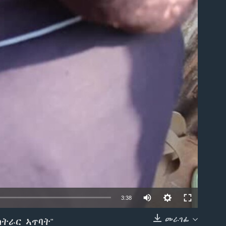
able
3:38
መራገፊ
ስትራር ኣጥባት"
EMBED