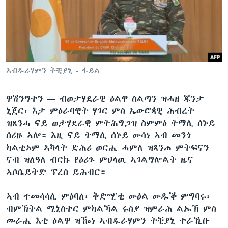
ቂሔ ጽልሚ
ቋንቋታት
ኣብዱራሃምን ትቺያኒ - ፋይል
ዋሽንግተን —
ብወታሃደራዊ ዕልዋ ስልጣን ዝሓዘ ጁንታ
ኒጀር፡ እታ ምዕራባዊት ሃገር ምስ ኤውሮጳዊ ሕብረት
ዝጸንሓ ናይ ወታሃደራዊ ምትሕግጋዝ ስምምዕ ትማሊ ሰኑይ
ሰሪዙ ኣሎ። እዚ ናይ ትማሊ ሰኑይ ውሳነ ኣብ መንጎ
ክልቲኦም ኣካላት ድሕሪ ወርሒ ሓምለ ዝጸንሐ ምትፍናን
ናብ ዝለዓለ ብርኩ የዕሪጉ ምህላዉ ኣገልግሎልት ዜና
ኣሶሴይትድ ፕረስ ይሕብር።
ኣብ ተመሳሳሊ ምዕባለ፡ ቅድሚ’ቲ ውዕል ውዱቕ ምግባሩ፡
ብምኽትል ሚኒስተር ምክልኻል ሩስያ ዝምራሕ ልኡኽ ምስ
መራሒ እቲ ዕልዋ ዝዀነ ኣብዱራሃምን ትቺያኒ ተራኺቡ