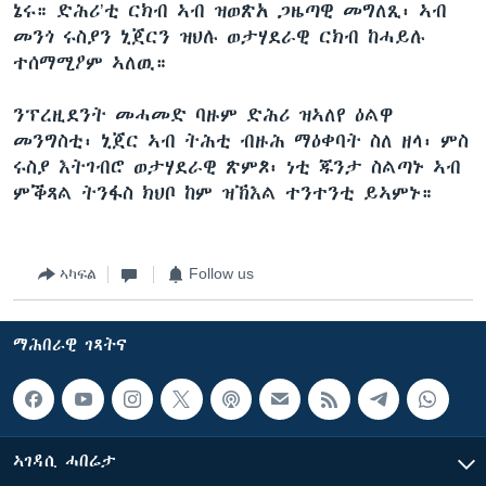
ኔሩ። ድሕሪ’ቲ ርክብ ኣብ ዝወጽአ ጋዜጣዊ መግለጺ፡ ኣብ
መንጎ ሩስያን ኒጀርን ዝህሉ ወታሃደራዊ ርክብ ከሓይሉ
ተሰማሚዖም ኣለዉ።
ንፕረዚደንት መሓመድ ባዙም ድሕሪ ዝኣለየ ዕልዋ
መንግስቲ፡ ኒጀር ኣብ ትሕቲ ብዙሕ ማዕቀባት ስለ ዘላ፡ ምስ
ሩስያ እትገብሮ ወታሃደራዊ ጽምጾ፡ ነቲ ጁንታ ስልጣኑ ኣብ
ምቕጻል ትንፋስ ክህቦ ከም ዝኽእል ተንተንቲ ይኣምኑ።
ኣካፍል
Follow us
ማሕበራዊ ገጻትና
ኣገዳሲ ሓበሬታ