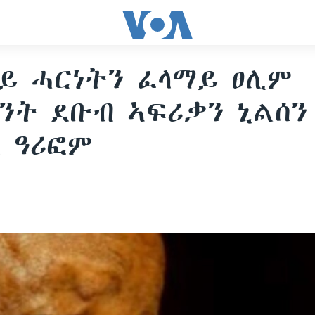
ይ ሓርነትን ፈላማይ ፀሊም
ንት ደቡብ ኣፍሪቃን ኒልሰን
 ዓሪፎም