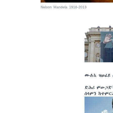
Nelson Mandela 1918-2013
ሙሉእ ዝወፈዩ ሰ
ድሕሪ ምውጋድ'
ሰላምን ክተምር