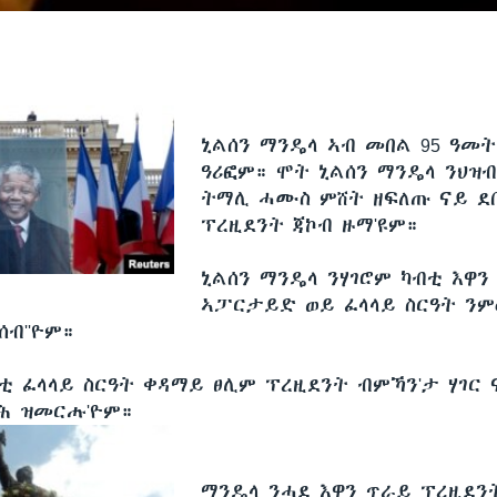
ኒልሰን ማንዴላ ኣብ መበል 95 ዓመ
ዓሪፎም። ሞት ኒልሰን ማንዴላ ንህዝብ
ትማሊ ሓሙስ ምሸት ዘፍለጡ ናይ ደ
ፕረዚደንት ጃኮብ ዙማ'ዩም።
ኒልሰን ማንዴላ ንሃገሮም ካብቲ እዋን
ኣፓርታይድ ወይ ፈላላይ ስርዓት ንም
ብ''ዮም።
ቲ ፈላላይ ስርዓት ቀዳማይ ፀሊም ፕረዚደንት ብምኻን'ታ ሃገር 
ሕ ዝመርሑ'ዮም።
ማንዴላ ንሓደ እዋን ጥራይ ፕረዚደን