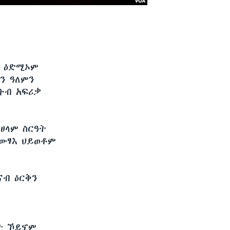
ት ዕድሚኦም
ን ዓለምን
ቡብ አፍሪቃ
 ፀላም ስርዓት
ውፃእ ህይወቶም
ናብ ዕርቅን
ት ኾይኖም