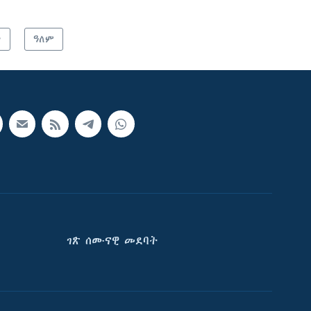
ት
ዓለም
ገጽ ሰሙናዊ መደባት