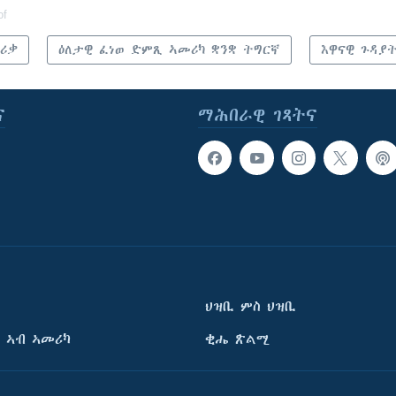
of
ሪቃ
ዕለታዊ ፈነወ ድምጺ ኣመሪካ ቋንቋ ትግርኛ
እዋናዊ ጉዳያ
ና
ማሕበራዊ ገጻትና
ህዝቢ ምስ ህዝቢ
 ኣብ ኣመሪካ
ቂሔ ጽልሚ