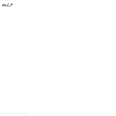
ብ ጡረታ