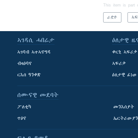
This item is part 
ራድዮ
ኣፍ
ኣገዳሲ ሓበሬታ
ዕለታዊ ዜ
ኣገባብ ኣተኣናግዳ
ቀርኒ ኣፍሪቃ
ብዛዕባና
ኣፍሪቃ
ርእሰ ዓንቀጽ
ዕለታዊ ፈነወ
ሰሙናዊ መደባት
ፖለቲካ
መንእሰያት
ጥዕና
ኤርትራውያን