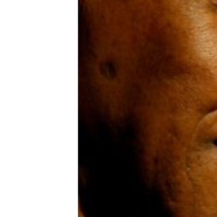
ቂሔ ጽልሚ