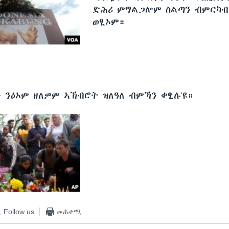
ድሕሪ ምግልጋሎም ስልጣን ብምርካ
ወፂኦም።
ን ንዕኦም ዘለዎም ኣኽብሮት ዝለዓለ ብምኻን ቀፂሉ'ዩ።
Follow us
መሕተሚ