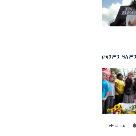
ህዝቦምን ዓለም
ኣካፍል