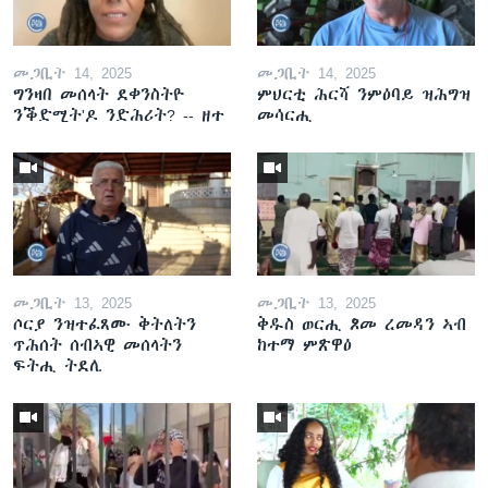
መጋቢት 14, 2025
መጋቢት 14, 2025
ግንዛበ መሰላት ደቀንስትዮ
ምህርቲ ሕርሻ ንምዕባይ ዝሕግዝ
ንቕድሚት'ዶ ንድሕሪት? -- ዘተ
መሳርሒ
መጋቢት 13, 2025
መጋቢት 13, 2025
ሶርያ ንዝተፈጸሙ ቅትለትን
ቅዱስ ወርሒ ጾመ ረመዳን ኣብ
ጥሕሰት ሰብኣዊ መሰላትን
ከተማ ምጽዋዕ
ፍትሒ ትደሊ