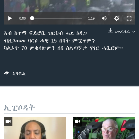
ቂሔ ጽልሚ
ቋንቋታት
0:00
1:19
መራገፊ
ኣብ ከተማ ናይሮቢ ዝርከብ ሓደ ዕዳጋ
ብዘጋጠመ ባርዕ ሓዊ 15 ሰባት ምሟቶምን
ካልኦት 70 ምቁሳሎምን ሰበ ስልጣን’ታ ሃገር ሓቢሮም።
ኣካፍል
ኢፒሶዳት