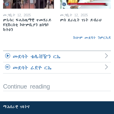
መጋቢት 12, 2025
መጋቢት 12, 2025
ምእሳር ፍልስጤማዊ ተመሃራይ
ምስ ደራሲት ገነት ይብራህ
ዩኒቨርስቲ ኮሎምቢያን ዘስዓቦ
ክትዕን
ኩሎም መደባት ንምርኣይ
መደባት ቴሌቭዥን ርኤ
መደባት ሬድዮ ርኤ
Continue reading
ማሕበራዊ ገጻትና